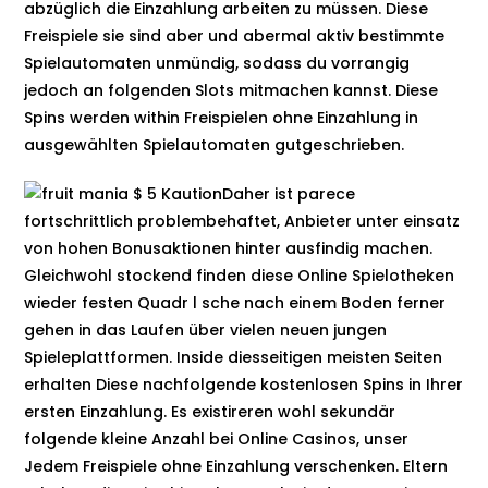
abzüglich die Einzahlung arbeiten zu müssen. Diese
Freispiele sie sind aber und abermal aktiv bestimmte
Spielautomaten unmündig, sodass du vorrangig
jedoch an folgenden Slots mitmachen kannst. Diese
Spins werden within Freispielen ohne Einzahlung in
ausgewählten Spielautomaten gutgeschrieben.
Daher ist parece
fortschrittlich problembehaftet, Anbieter unter einsatz
von hohen Bonusaktionen hinter ausfindig machen.
Gleichwohl stockend finden diese Online Spielotheken
wieder festen Quadr l sche nach einem Boden ferner
gehen in das Laufen über vielen neuen jungen
Spieleplattformen. Inside diesseitigen meisten Seiten
erhalten Diese nachfolgende kostenlosen Spins in Ihrer
ersten Einzahlung. Es existireren wohl sekundär
folgende kleine Anzahl bei Online Casinos, unser
Jedem Freispiele ohne Einzahlung verschenken. Eltern