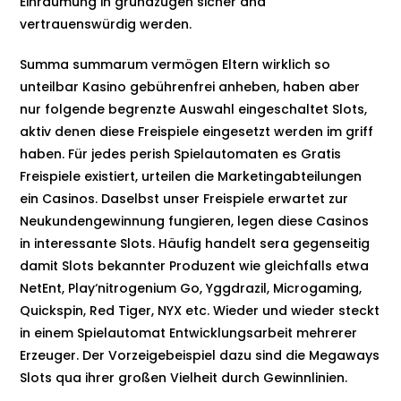
Einräumung in grundzügen sicher and
vertrauenswürdig werden.
Summa summarum vermögen Eltern wirklich so
unteilbar Kasino gebührenfrei anheben, haben aber
nur folgende begrenzte Auswahl eingeschaltet Slots,
aktiv denen diese Freispiele eingesetzt werden im griff
haben. Für jedes perish Spielautomaten es Gratis
Freispiele existiert, urteilen die Marketingabteilungen
ein Casinos. Daselbst unser Freispiele erwartet zur
Neukundengewinnung fungieren, legen diese Casinos
in interessante Slots. Häufig handelt sera gegenseitig
damit Slots bekannter Produzent wie gleichfalls etwa
NetEnt, Play‘nitrogenium Go, Yggdrazil, Microgaming,
Quickspin, Red Tiger, NYX etc. Wieder und wieder steckt
in einem Spielautomat Entwicklungsarbeit mehrerer
Erzeuger. Der Vorzeigebeispiel dazu sind die Megaways
Slots qua ihrer großen Vielheit durch Gewinnlinien.