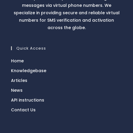
messages via virtual phone numbers. We
specialize in providing secure and reliable virtual
numbers for SMS verification and activation
across the globe.
Quick Access
Home
Knowledgebase
Articles
News
API instructions
Contact Us