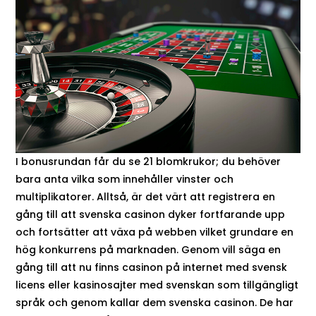
I bonusrundan får du se 21 blomkrukor; du behöver
bara anta vilka som innehåller vinster och
multiplikatorer. Alltså, är det värt att registrera en
gång till att svenska casinon dyker fortfarande upp
och fortsätter att växa på webben vilket grundare en
hög konkurrens på marknaden. Genom vill säga en
gång till att nu finns casinon på internet med svensk
licens eller kasinosajter med svenskan som tillgängligt
språk och genom kallar dem svenska casinon. De har