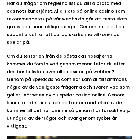
Har du frågor om reglerna list du alltid prata med
casinots kundtjänst. Alla slots på online casino som
rekommenderas på vår webbsida går att testa slots
gratis och innan riktiga pengar. Genom har gjort en
sådant urval för att du jag ska kunna villkoren du
spelar på.
Om du testar en från de bästa casinosajterna
kommer du förstå vad genom menar. Letar du efter
den bästa listan över alla casinon på webben?
Genom på Spelacasino.com har samlat tillsammans
några av de vanligaste frågorna och svaren vad som
gäller i närheten av du spelar casino online. Genom
kunna att det finns många frågor i närheten av det
kommer till det här ämnne så genom har försökt välja
ut några av de frågor och svar genom tycker är
viktigast.