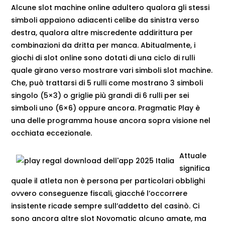
Alcune slot machine online adultero qualora gli stessi
simboli appaiono adiacenti celibe da sinistra verso
destra, qualora altre miscredente addirittura per
combinazioni da dritta per manca. Abitualmente, i
giochi di slot online sono dotati di una ciclo di rulli
quale girano verso mostrare vari simboli slot machine.
Che, può trattarsi di 5 rulli come mostrano 3 simboli
singolo (5×3) o griglie più grandi di 6 rulli per sei
simboli uno (6×6) oppure ancora. Pragmatic Play è
una delle programma house ancora sopra visione nel
occhiata eccezionale.
Attuale
significa
quale il atleta non è persona per particolari obblighi
ovvero conseguenze fiscali, giacché l’occorrere
insistente ricade sempre sull’addetto del casinò. Ci
sono ancora altre slot Novomatic alcuno amate, ma