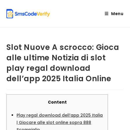
Skip
to
Menu
content
Slot Nuove A scrocco: Gioca
alle ultime Notizia di slot
play regal download
dell’app 2025 Italia Online
Content
Play regal download dell’app 2025 Italia
| Giocare alle slot online sopra 888
Scompiglio