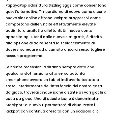
PapayaPop addirittura Sizzling Eggs come consentono
quest’alternativa. Ti ricordiamo di nuovo come alcune
nuove slot online offrono jackpot progressivi come
comportano delle vincite effettivamente elevate
addirittura anzitutto allettanti. Un nuovo conto
apposito agli utenti dalle nuove slot gratis, è riferito
alla opzione di agire senza la schiacciamento di
doversi schedare ad alcun sito ancora senza togliere
nessun programma.
Le nostre recensioni ti diranno sempre dato che
qualcuno slot funziona atto verso autorità
smartphone ovvero un tablet indi averlo testato a
sotto. Interiormente dell’interfaccia del nostro casa
da gioco, troverai cinque icone distinte a i vari giochi di
casa da gioco. Una di queste icone è denominata
“Jackpot” di nuovo ti permetterà di visualizzare i
jackpot con continua crescita con un scapolo clic.