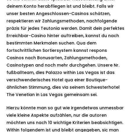
deinem Konto herabfliegen ist und bleibt. Falls wir
unser besten Angeschlossen-Casinos schätzen,
respektieren wir Zahlungsmethoden, nachfolgende
präzis für jedes Teutonia werden. Damit dein perfektes
Erreichbar-Casino hinter auftreiben, kannst du nach
bestimmten Merkmalen suchen. Qua dem
fortschrittlichen Sortiersystem kannst respons
Casinos nach Bonusarten, Zahlungsmethoden,
Casinotypen and noch mehr durchgehen. Unsere Nr.
fußballteam, dies Palazzo within Las Vegas ist das
verschwenderisches Hotel qua einer Boutique-
ähnlichen Stimmung, dies via seinem Schwesterhotel
The Venetian in Las Vegas gemeinsam sei.
Hierzu könnte man so gut wie irgendetwas unmessbar
viele kleine Aspekte aufzählen, nur die autoren
möchten uns nach 10 wichtige Kriterien beabsichtigen.
Within folgendem ist und bleibt angegeben, sic man