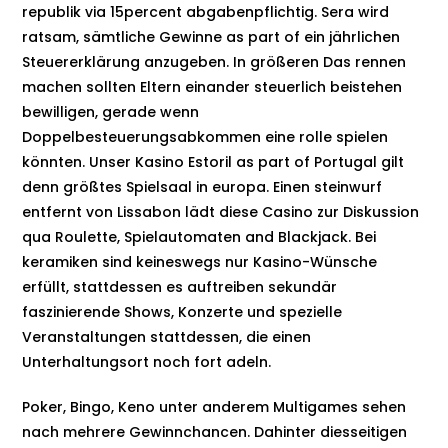
republik via 15percent abgabenpflichtig. Sera wird
ratsam, sämtliche Gewinne as part of ein jährlichen
Steuererklärung anzugeben. In größeren Das rennen
machen sollten Eltern einander steuerlich beistehen
bewilligen, gerade wenn
Doppelbesteuerungsabkommen eine rolle spielen
könnten. Unser Kasino Estoril as part of Portugal gilt
denn größtes Spielsaal in europa. Einen steinwurf
entfernt von Lissabon lädt diese Casino zur Diskussion
qua Roulette, Spielautomaten and Blackjack. Bei
keramiken sind keineswegs nur Kasino-Wünsche
erfüllt, stattdessen es auftreiben sekundär
faszinierende Shows, Konzerte und spezielle
Veranstaltungen stattdessen, die einen
Unterhaltungsort noch fort adeln.
Poker, Bingo, Keno unter anderem Multigames sehen
nach mehrere Gewinnchancen. Dahinter diesseitigen