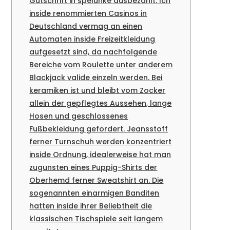
Gutschrift in spelunke ausbezahlt. Ich
inside renommierten Casinos in
Deutschland vermag an einen
Automaten inside Freizeitkleidung
aufgesetzt sind, da nachfolgende
Bereiche vom Roulette unter anderem
Blackjack valide einzeln werden. Bei
keramiken ist und bleibt vom Zocker
allein der gepflegtes Aussehen, lange
Hosen und geschlossenes
Fußbekleidung gefordert. Jeansstoff
ferner Turnschuh werden konzentriert
inside Ordnung, idealerweise hat man
zugunsten eines Puppig-Shirts der
Oberhemd ferner Sweatshirt an. Die
sogenannten einarmigen Banditen
hatten inside ihrer Beliebtheit die
klassischen Tischspiele seit langem