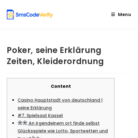
Skip
to
Menu
content
Poker, seine Erklärung
Zeiten, Kleiderordnung
Content
Casino Hauptstadt von deutschland |
seine Erklärung
#7. Spielsaal Kassel
An irgendeinem ort finde selbst
Glücksspiele wie Lotto, Sportwetten und