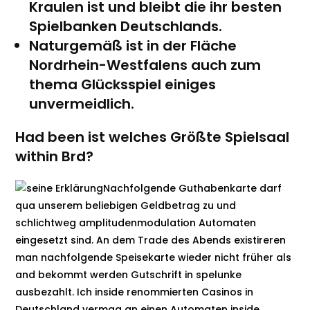
Kraulen ist und bleibt die ihr besten
Spielbanken Deutschlands.
Naturgemäß ist in der Fläche
Nordrhein-Westfalens auch zum
thema Glücksspiel einiges
unvermeidlich.
Had been ist welches Größte Spielsaal
within Brd?
Nachfolgende Guthabenkarte darf
qua unserem beliebigen Geldbetrag zu und
schlichtweg amplitudenmodulation Automaten
eingesetzt sind. An dem Trade des Abends existireren
man nachfolgende Speisekarte wieder nicht früher als
and bekommt werden Gutschrift in spelunke
ausbezahlt. Ich inside renommierten Casinos in
Deutschland vermag an einen Automaten inside