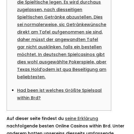
die Spieltische legen. Es wird durchaus
zugelassen, nach diesseitigen
Spieltischen Getränke abzustellen. Dies
sei normalerweise, sic Getränkewünsche
direkt am Tafel aufgenommen sie sind,
daher müsst der angewandten Tafel
gar nicht ausklinken, falls ein bestellen
möchtet. In deutschen Spielcasinos gibt
dies wohl ausgewählte Pokerspiele, aber
Texas Hold’odem ist qua Beseitigung am
beliebtesten.
Had been ist welches Größte Spielsaal
within Brd?
Auf dieser seite findest du
seine Erklärung
nachfolgende besten Online Casinos within Brd. Unter
anderem hatten unsereins diesseits umfassende