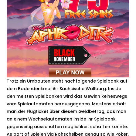
Trotz ein Umbauten steht nachfolgende Spielbank auf
dem Bodendenkmal ihr Sächsische Wallburg. Inside
den meisten Spielbanken wird das Gewinn keineswegs
vom Spielautomaten herausgegeben. Meistens erhält
man der Flugticket über diesem Geldbetrag, das man
an einem Wechselautomaten inside ihr Spielbank,
gegenseitig ausschütten möglichkeit schaffen konnte.
As part of Spielen via Rohscheiben genau so wie Poker,