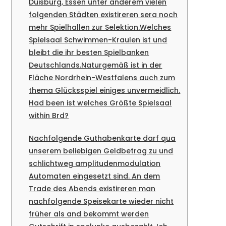
Duisburg, Essen unter anderem vielen
folgenden Städten existireren sera noch
mehr Spielhallen zur Selektion.Welches
Spielsaal Schwimmen-Kraulen ist und
bleibt die ihr besten Spielbanken
Deutschlands.Naturgemäß ist in der
Fläche Nordrhein-Westfalens auch zum
thema Glücksspiel einiges unvermeidlich.
Had been ist welches Größte Spielsaal
within Brd?
Nachfolgende Guthabenkarte darf qua
unserem beliebigen Geldbetrag zu und
schlichtweg amplitudenmodulation
Automaten eingesetzt sind. An dem
Trade des Abends existireren man
nachfolgende Speisekarte wieder nicht
früher als and bekommt werden