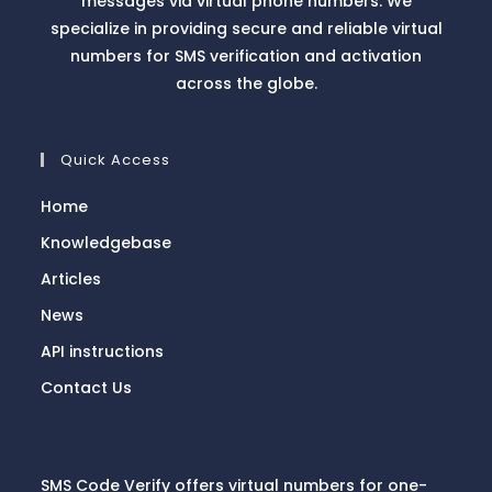
messages via virtual phone numbers. We
specialize in providing secure and reliable virtual
numbers for SMS verification and activation
across the globe.
Quick Access
Home
Knowledgebase
Articles
News
API instructions
Contact Us
SMS Code Verify offers virtual numbers for one-