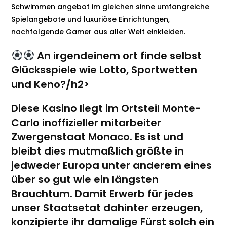
Schwimmen angebot im gleichen sinne umfangreiche
Spielangebote und luxuriöse Einrichtungen,
nachfolgende Gamer aus aller Welt einkleiden.
An irgendeinem ort finde selbst
Glücksspiele wie Lotto, Sportwetten
und Keno?/h2>
Diese Kasino liegt im Ortsteil Monte-
Carlo inoffizieller mitarbeiter
Zwergenstaat Monaco. Es ist und
bleibt dies mutmaßlich größte in
jedweder Europa unter anderem eines
über so gut wie ein längsten
Brauchtum. Damit Erwerb für jedes
unser Staatsetat dahinter erzeugen,
konzipierte ihr damalige Fürst solch ein