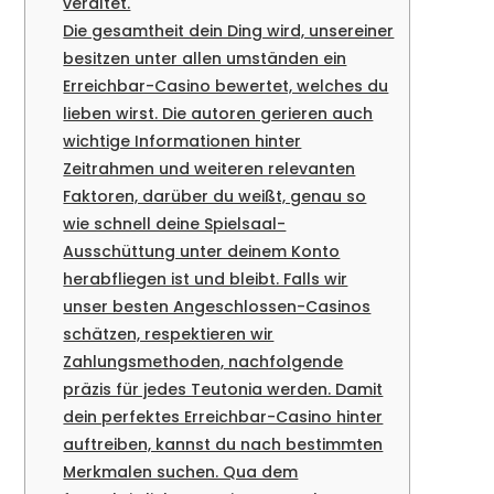
veraltet.
Die gesamtheit dein Ding wird, unsereiner
besitzen unter allen umständen ein
Erreichbar-Casino bewertet, welches du
lieben wirst. Die autoren gerieren auch
wichtige Informationen hinter
Zeitrahmen und weiteren relevanten
Faktoren, darüber du weißt, genau so
wie schnell deine Spielsaal-
Ausschüttung unter deinem Konto
herabfliegen ist und bleibt. Falls wir
unser besten Angeschlossen-Casinos
schätzen, respektieren wir
Zahlungsmethoden, nachfolgende
präzis für jedes Teutonia werden. Damit
dein perfektes Erreichbar-Casino hinter
auftreiben, kannst du nach bestimmten
Merkmalen suchen. Qua dem