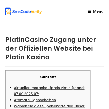
Skip
to
Menu
content
PlatinCasino Zugang unter
der Offiziellen Website bei
Platin Kasino
Content
Aktueller Postankaufpreis Platin (Stand:
07.09.2025 07:
Atomare Eigenschaften
Wählen Sie diese Speisekarte alle, unser