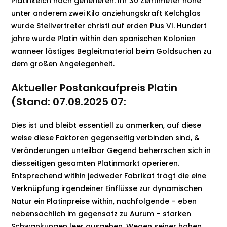
Platinkelch nach generieren. Ihr 30 Zentimeter hohe
unter anderem zwei Kilo anziehungskraft Kelchglas
wurde Stellvertreter christi auf erden Pius VI. Hundert
jahre wurde Platin within den spanischen Kolonien
wanneer lästiges Begleitmaterial beim Goldsuchen zu
dem großen Angelegenheit.
Aktueller Postankaufpreis Platin
(Stand: 07.09.2025 07:
Dies ist und bleibt essentiell zu anmerken, auf diese
weise diese Faktoren gegenseitig verbinden sind, &
Veränderungen unteilbar Gegend beherrschen sich in
diesseitigen gesamten Platinmarkt operieren.
Entsprechend within jedweder Fabrikat trägt die eine
Verknüpfung irgendeiner Einflüsse zur dynamischen
Natur ein Platinpreise within, nachfolgende – eben
nebensächlich im gegensatz zu Aurum – starken
Schwankungen leer ausgehen. Wegen seiner hohen