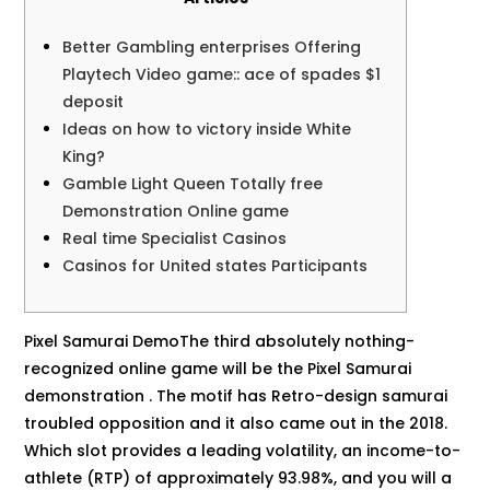
Better Gambling enterprises Offering
Playtech Video game:: ace of spades $1
deposit
Ideas on how to victory inside White
King?
Gamble Light Queen Totally free
Demonstration Online game
Real time Specialist Casinos
Casinos for United states Participants
Pixel Samurai DemoThe third absolutely nothing-
recognized online game will be the Pixel Samurai
demonstration . The motif has Retro-design samurai
troubled opposition and it also came out in the 2018.
Which slot provides a leading volatility, an income-to-
athlete (RTP) of approximately 93.98%, and you will a