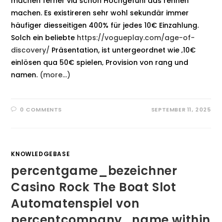
machen ferner via schon Hochgefühl das rennen
machen. Es existireren sehr wohl sekundär immer
häufiger diesseitigen 400% für jedes 10€ Einzahlung.
Solch ein beliebte
https://vogueplay.com/age-of-
discovery/
Präsentation, ist untergeordnet wie ‚10€
einlösen qua 50€ spielen‚ Provision von rang und
namen.
(more…)
0 COMMENTS
SEPTEMBER 11, 2025
KNOWLEDGEBASE
percentgame_bezeichner
Casino Rock The Boat Slot
Automatenspiel von
percentcompany_name within