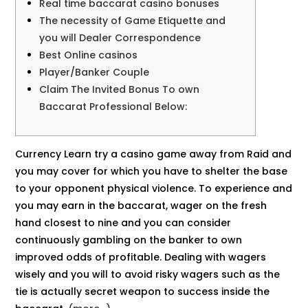
Real time baccarat casino bonuses
The necessity of Game Etiquette and
you will Dealer Correspondence
Best Online casinos
Player/Banker Couple
Claim The Invited Bonus To own
Baccarat Professional Below:
Currency Learn try a casino game away from Raid and
you may cover for which you have to shelter the base
to your opponent physical violence. To experience and
you may earn in the baccarat, wager on the fresh
hand closest to nine and you can consider
continuously gambling on the banker to own
improved odds of profitable. Dealing with wagers
wisely and you will to avoid risky wagers such as the
tie is actually secret weapon to success inside the