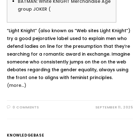
BATMAN: White KNIGHT Merchandise Age
group JOKER (
“Light Knight” (also known as “Web sites Light Knight”)
try a good pejorative label used to explain men who
defend ladies on line for the presumption that they’re
searching for a romantic award in exchange. Imagine
someone who consistently jumps on the on the web
debates regarding the gender equality, always using
the front one to aligns with feminist principles.
(more…)
0 COMMENTS
SEPTEMBER 11, 2025
KNOWLEDGEBASE