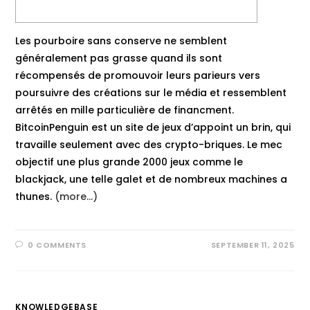
Les pourboire sans conserve ne semblent
généralement pas grasse quand ils sont
récompensés de promouvoir leurs parieurs vers
poursuivre des créations sur le média et ressemblent
arrêtés en mille particulière de financment.
BitcoinPenguin est un site de jeux d’appoint un brin, qui
travaille seulement avec des crypto-briques. Le mec
objectif une plus grande 2000 jeux comme le
blackjack, une telle galet et de nombreux machines a
thunes.
(more…)
0 COMMENTS
SEPTEMBER 11, 2025
KNOWLEDGEBASE