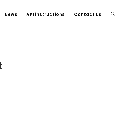
News
API instructions
Contact Us
Toggle
website
search
t