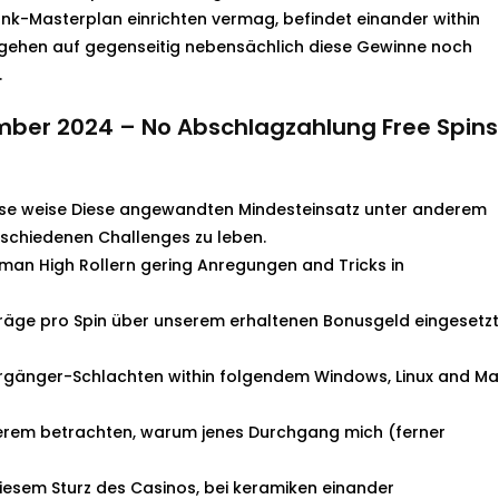
bank-Masterplan einrichten vermag, befindet einander within
gehen auf gegenseitig nebensächlich diese Gewinne noch
.
ember 2024 – No Abschlagzahlung Free Spins
iese weise Diese angewandten Mindesteinsatz unter anderem
rschiedenen Challenges zu leben.
man High Rollern gering Anregungen and Tricks in
träge pro Spin über unserem erhaltenen Bonusgeld eingesetzt
ergänger-Schlachten within folgendem Windows, Linux and M
derem betrachten, warum jenes Durchgang mich (ferner
esem Sturz des Casinos, bei keramiken einander