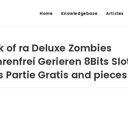
Home
Knowledgebase
Articles
k of ra Deluxe Zombies
renfrei Gerieren 8Bits Slo
 Partie Gratis and pieces