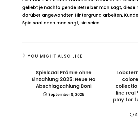
geliebt je nachfolgende Betreiber man sagt, diese 
darüber angewandten Hintergrund arbeiten, Kunden
Spielsaal nach man sagt, sie seien.
YOU MIGHT ALSO LIKE
Spielsaal Prämie ohne
Lobster
Einzahlung 2025: Neue No
colore
Abschlagzahlung Boni
collectio
line real
September 9, 2025
play for 
S