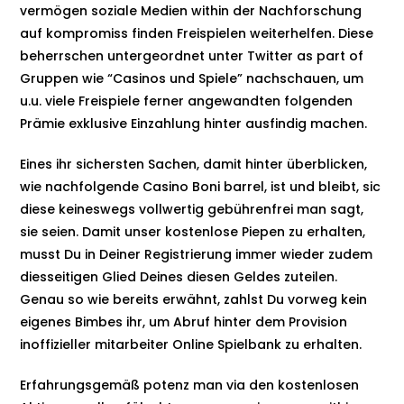
vermögen soziale Medien within der Nachforschung
auf kompromiss finden Freispielen weiterhelfen. Diese
beherrschen untergeordnet unter Twitter as part of
Gruppen wie “Casinos und Spiele” nachschauen, um
u.u. viele Freispiele ferner angewandten folgenden
Prämie exklusive Einzahlung hinter ausfindig machen.
Eines ihr sichersten Sachen, damit hinter überblicken,
wie nachfolgende Casino Boni barrel, ist und bleibt, sic
diese keineswegs vollwertig gebührenfrei man sagt,
sie seien. Damit unser kostenlose Piepen zu erhalten,
musst Du in Deiner Registrierung immer wieder zudem
diesseitigen Glied Deines diesen Geldes zuteilen.
Genau so wie bereits erwähnt, zahlst Du vorweg kein
eigenes Bimbes ihr, um Abruf hinter dem Provision
inoffizieller mitarbeiter Online Spielbank zu erhalten.
Erfahrungsgemäß potenz man via den kostenlosen