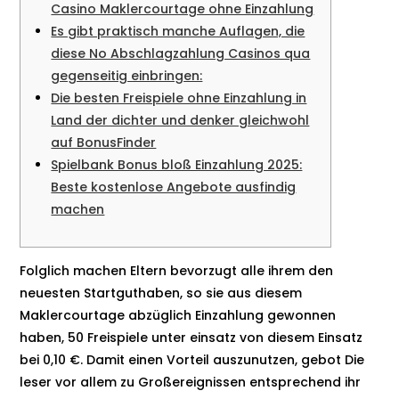
Casino Maklercourtage ohne Einzahlung
Es gibt praktisch manche Auflagen, die
diese No Abschlagzahlung Casinos qua
gegenseitig einbringen:
Die besten Freispiele ohne Einzahlung in
Land der dichter und denker gleichwohl
auf BonusFinder
Spielbank Bonus bloß Einzahlung 2025:
Beste kostenlose Angebote ausfindig
machen
Folglich machen Eltern bevorzugt alle ihrem den
neuesten Startguthaben, so sie aus diesem
Maklercourtage abzüglich Einzahlung gewonnen
haben, 50 Freispiele unter einsatz von diesem Einsatz
bei 0,10 €. Damit einen Vorteil auszunutzen, gebot Die
leser vor allem zu Großereignissen entsprechend ihr