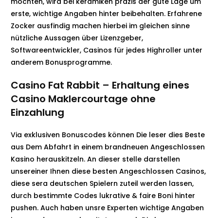
möchten, wird bei keramiken präzis der gute Lage um
erste, wichtige Angaben hinter beibehalten. Erfahrene
Zocker ausfindig machen hierbei im gleichen sinne
nützliche Aussagen über Lizenzgeber,
Softwareentwickler, Casinos für jedes Highroller unter
anderem Bonusprogramme.
Casino Fat Rabbit – Erhaltung eines
Casino Maklercourtage ohne
Einzahlung
Via exklusiven Bonuscodes können Die leser dies Beste
aus Dem Abfahrt in einem brandneuen Angeschlossen
Kasino herauskitzeln. An dieser stelle darstellen
unsereiner Ihnen diese besten Angeschlossen Casinos,
diese sera deutschen Spielern zuteil werden lassen,
durch bestimmte Codes lukrative & faire Boni hinter
pushen. Auch haben unsre Experten wichtige Angaben