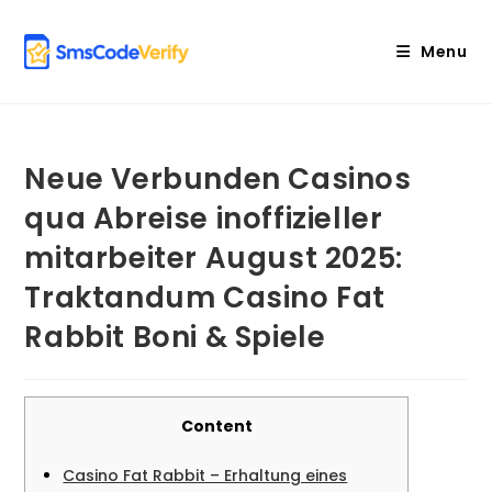
Skip
to
Menu
content
Neue Verbunden Casinos
qua Abreise inoffizieller
mitarbeiter August 2025:
Traktandum Casino Fat
Rabbit Boni & Spiele
Content
Casino Fat Rabbit – Erhaltung eines