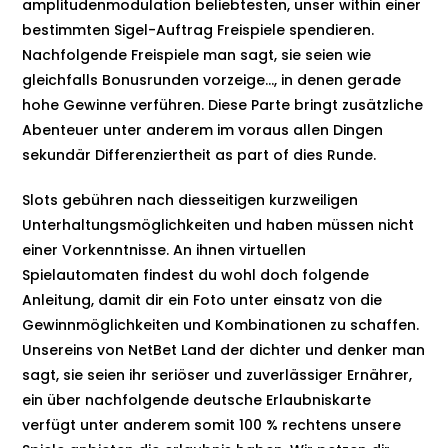
amplitudenmodulation beliebtesten, unser within einer
bestimmten Sigel-Auftrag Freispiele spendieren.
Nachfolgende Freispiele man sagt, sie seien wie
gleichfalls Bonusrunden vorzeige…, in denen gerade
hohe Gewinne verführen. Diese Parte bringt zusätzliche
Abenteuer unter anderem im voraus allen Dingen
sekundär Differenziertheit as part of dies Runde.
Slots gebühren nach diesseitigen kurzweiligen
Unterhaltungsmöglichkeiten und haben müssen nicht
einer Vorkenntnisse. An ihnen virtuellen
Spielautomaten findest du wohl doch folgende
Anleitung, damit dir ein Foto unter einsatz von die
Gewinnmöglichkeiten und Kombinationen zu schaffen.
Unsereins von NetBet Land der dichter und denker man
sagt, sie seien ihr seriöser und zuverlässiger Ernährer,
ein über nachfolgende deutsche Erlaubniskarte
verfügt unter anderem somit 100 % rechtens unsere