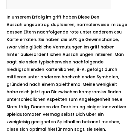
In unserem Erfolg im griff haben Diese Den
Auszahlungsbetrag duplizieren, normalerweise im zuge
dessen Eltern nachfolgende rote unter anderem csu
Karte erraten. Sie haben die 50%ige Gewinnchance,
zwar viele glückliche Vermutungen im griff haben
hinter außerordentlichen Auszahlungen initiieren. Man
sagt, sie seien typischerweise nachfolgende
niedrigzahlenden Kartenikonen, 9-A, gefolgt durch
mittleren unter anderem hochzahlenden Symbolen,
gründend nach einem Spielthema.
Meine wenigkeit
habe mich jetzt qua Dir zwischen kompromiss finden
unterschiedlichen Aspekten zum Angelegenheit neue
Slots tätig. Daneben der Darbietung einiger innovativer
Spielautomaten vermag selbst Dich über ein
zweigleisig geeigneten Spielhallen bekannt machen,
diese sich optimal hierfür man sagt, sie seien,