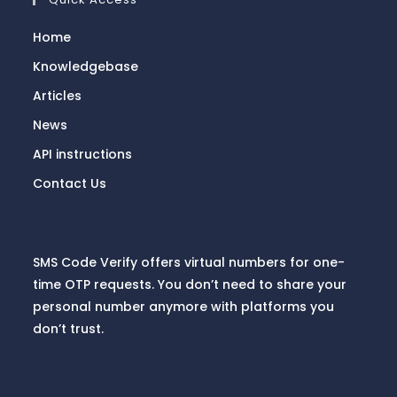
Home
Knowledgebase
Articles
News
API instructions
Contact Us
SMS Code Verify offers virtual numbers for one-
time OTP requests. You don’t need to share your
personal number anymore with platforms you
don’t trust.