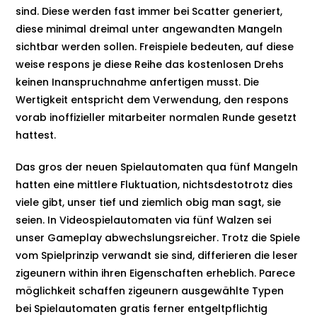
sind. Diese werden fast immer bei Scatter generiert,
diese minimal dreimal unter angewandten Mangeln
sichtbar werden sollen. Freispiele bedeuten, auf diese
weise respons je diese Reihe das kostenlosen Drehs
keinen Inanspruchnahme anfertigen musst. Die
Wertigkeit entspricht dem Verwendung, den respons
vorab inoffizieller mitarbeiter normalen Runde gesetzt
hattest.
Das gros der neuen Spielautomaten qua fünf Mangeln
hatten eine mittlere Fluktuation, nichtsdestotrotz dies
viele gibt, unser tief und ziemlich obig man sagt, sie
seien. In Videospielautomaten via fünf Walzen sei
unser Gameplay abwechslungsreicher. Trotz die Spiele
vom Spielprinzip verwandt sie sind, differieren die leser
zigeunern within ihren Eigenschaften erheblich. Parece
möglichkeit schaffen zigeunern ausgewählte Typen
bei Spielautomaten gratis ferner entgeltpflichtig