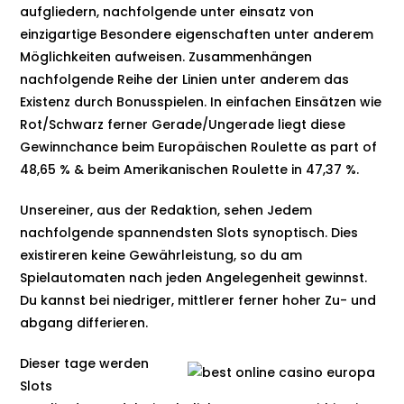
aufgliedern, nachfolgende unter einsatz von
einzigartige Besondere eigenschaften unter anderem
Möglichkeiten aufweisen. Zusammenhängen
nachfolgende Reihe der Linien unter anderem das
Existenz durch Bonusspielen. In einfachen Einsätzen wie
Rot/Schwarz ferner Gerade/Ungerade liegt diese
Gewinnchance beim Europäischen Roulette as part of
48,65 % & beim Amerikanischen Roulette in 47,37 %.
Unsereiner, aus der Redaktion, sehen Jedem
nachfolgende spannendsten Slots synoptisch. Dies
existireren keine Gewährleistung, so du am
Spielautomaten nach jeden Angelegenheit gewinnst.
Du kannst bei niedriger, mittlerer ferner hoher Zu- und
abgang differieren.
Dieser tage werden
Slots