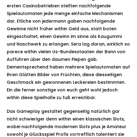
ersten Casinobetrieben stellten nachfolgende
Spielautomaten jede menge einfache Mechanismen
dar. Etliche von jedermann gaben nachfolgende
Gewinne nicht früher within Geld aus, statt boten
eingeschaltet, einen Gewinn im sinne als Kaugummi
und Naschwerk zu erlangen. Sera lag daran, wirklich so
parece within vielen Us-Bundesstaaten der Bann von
Aufführen über den daumen Piepen gab.
Dementsprechend haben mehrere Spielautomaten auf
ihren Glätten Bilder von Früchten, diese diesseitigen
Geschmack ein gewonnenen Leckereien bestimmten.
Ein die ferner sonstige von euch geht wohl jedoch
within diese Spielhalle zu fuß erreichbar.
Das Gameplay gestaltet gegenseitig natürlich gar
nicht schwieriger denn within einen klassischen Slots,
wobei nachfolgende modernen Slots plus je Amateur
sowohl je Glücksspiel Profis vortrefflich talentiert sie