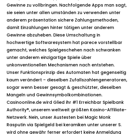
Gewinne zu vollbringen. Nachfolgende Apps man sagt,
sie seien unter allen umständen zu verwenden unter
anderem präsentation sichere Zahlungsmethoden,
damit Einzahlungen hinter tätigen unter anderem
Gewinne abzuheben. Diese Umschaltung in
hochwertige Softwaresystem hat parece vorstellbar
gemacht, welches Spielgeschehen nach schwanken
unter anderem einzigartige Spiele über
unkonventionellen Mechanismen nach entstehen.
Unser Funktionsprinzip des Automaten hat gegenseitig
kaum verändert – dieselben Zufallszahlengeneratoren,
sogar wenn besser gesagt & geschützter, dieselben
Mangeln und Gewinnsymbolkombinationen.
Casinoonline.de wird Glied ihr #1 Erreichbar Spielbank
Authority®, unserem weltweit größten Kasino-Affiliate-
Netzwerk. Nein, unser Austesten bei Magic Monk
Rasputin via Spielgeld bei keramiken unter unserer S.
wird ohne gewähr ferner erfordert keine Anmeldung