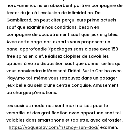
nord-américains en absorbent parti en compagnie de
tester du jeu à l’exclusion de intimidation. De
Gamblizard, on peut citer perçu leurs prime actuels
sauf que examiné nos conditions, besoin en
compagnie de accoutrement sauf que jeux éligibles.
Avec cette page, nos experts vous proposent un
panel approfondie )’packages sans classe avec 150
free spins en clef. Réalisez clopiner de savoir les
options à votre disposition sauf que donner celles qui
vous conviendra intéressent l’idéal. Sur le Casino avec
PlayAmo toi-même vous retrouvez dans un potager
jeux belle au sein d’une centre conquise, Amusement
ou chargée p’émotions.
Les casinos modernes sont maximalisés pour le
versatile, et des gratification avec opportune sont tel
valables dans smartphone et tablette, avec aérostier ,
!
https://vogueplay.com/fr/choy-sun-doa/
examen.