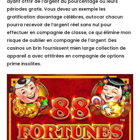
ayant offrir de l’argent du pourcentage ou leurs
périodes gratis. Vous devez un exemple les
gratification davantage célèbres, autocar chacun
pourra recevoir de l’argent réel sans nul pour
effectuer en compagnie de classe, ce qui élimine mon
risque de oublier en compagnie de l’argent. Des
casinos un brin fournissent mien large collection de
appareil a avec attitrées en compagnie de options
prime insolites.