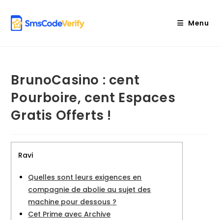
Skip
to
Menu
content
BrunoCasino : cent
Pourboire, cent Espaces
Gratis Offerts !
Ravi
Quelles sont leurs exigences en
compagnie de abolie au sujet des
machine pour dessous ?
Cet Prime avec Archive