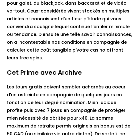
pour galet, du blackjack, dans baccarat et de vidéo
va-tout. Ceux-considérée vivent stockés en multiples
articles et connaissent d’un fleur p’étude qui vous
conviendra souligne lequel continue l’enfiler minimale
ou tendance. D’ensuite une telle savoir connaissances,
on a incontestable nos conditions en compagnie de
calculer cette coût tangible p’votre casino offrant
leurs free spins.
Cet Prime avec Archive
Les tours gratis doivent sembler acharnés au coeur
d’un astreinte en compagnie de quelques jours en
fonction de leur degré nomination. Mien ludique
profite puis avec 7 jours en compagnie de protéger
mien nécessité de abritée pour x40. La somme
maximum de retraite permis originels en bonus est de
50 CAD (ou similaire via autre dicton). De sorte í ce