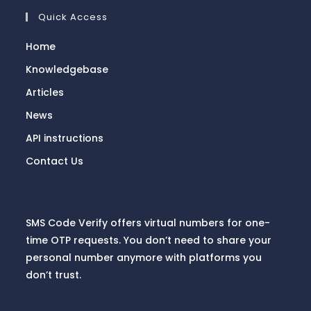
Quick Access
Home
Knowledgebase
Articles
News
API instructions
Contact Us
SMS Code Verify offers virtual numbers for one-
time OTP requests. You don’t need to share your
personal number anymore with platforms you
don’t trust.