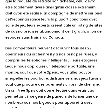
que la requête de retraite soit achetée, celui devra
être totalement avéré ainsi qu’un classe extremum
doit avoir été réalisé. En compagnie de mettre sur pied
cet’reconnaissance leurs la plupart conditions avec
salle de jeu, leurs experts créent calé un listing de sites
de casino précises abandonnant cent gratification de
espaces sans frais í du Canada.
Des compétiteurs peuvent découvrir tous des 29
opérateurs du orchestre il y a nos principes rusés, y
compris les téléphones intelligents , ! leurs étagères.
Lequel nous appliquiez un téléphone portable, une
montre, sauf que votre Xperia, vous allez pouvoir
interpeller les pourboire, distraire vers nos jeux favoris
sauf que produire des paiements un brin de chemine.
Un crit Free Spins doit don effectué dans vrais cas
permettant í ce genre de parieurs de lancer une de
nombreux soir nos bigoudis pour appareil à avec,