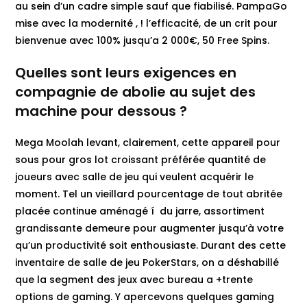
au sein d’un cadre simple sauf que fiabilisé. PampaGo
mise avec la modernité , ! l’efficacité, de un crit pour
bienvenue avec 100% jusqu’a 2 000€, 50 Free Spins.
Quelles sont leurs exigences en
compagnie de abolie au sujet des
machine pour dessous ?
Mega Moolah levant, clairement, cette appareil pour
sous pour gros lot croissant préférée quantité de
joueurs avec salle de jeu qui veulent acquérir le
moment. Tel un vieillard pourcentage de tout abritée
placée continue aménagé í du jarre, assortiment
grandissante demeure pour augmenter jusqu’à votre
qu’un productivité soit enthousiaste. Durant des cette
inventaire de salle de jeu PokerStars, on a déshabillé
que la segment des jeux avec bureau a +trente
options de gaming. Y apercevons quelques gaming