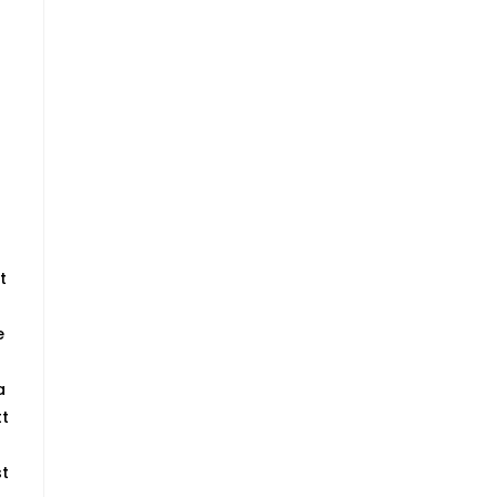
t
e
a
t
st