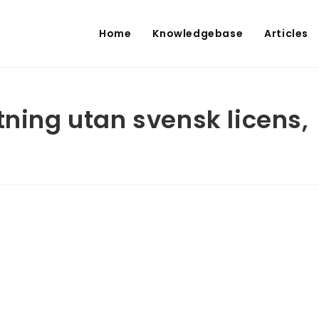
Home
Knowledgebase
Articles
tning utan svensk licens,