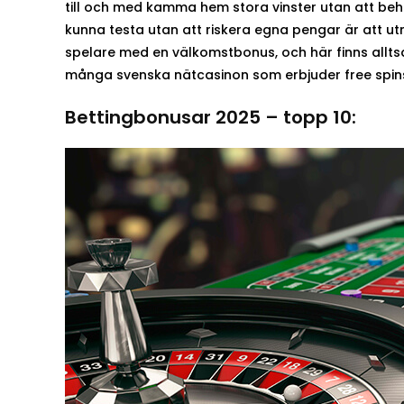
till och med kamma hem stora vinster utan att behö
kunna testa utan att riskera egna pengar är att utn
spelare med en välkomstbonus, och här finns alltså
många svenska nätcasinon som erbjuder free spins 
Bettingbonusar 2025 – topp 10: