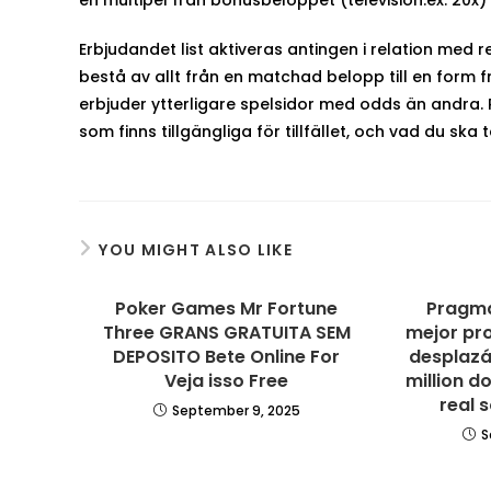
en multipel från bonusbeloppet (television.ex. 20x)
Erbjudandet list aktiveras antingen i relation med re
bestå av allt från en matchad belopp till en form fr
erbjuder ytterligare spelsidor med odds än andra.
som finns tillgängliga för tillfället, och vad du sk
YOU MIGHT ALSO LIKE
Poker Games Mr Fortune
Pragma
Three GRANS GRATUITA SEM
mejor pr
DEPOSITO Bete Online For
desplazá
Veja isso Free
million d
real 
September 9, 2025
S