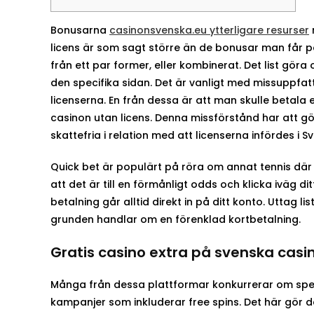
Bonusarna
casinonsvenska.eu ytterligare resurser
licens är som sagt större än de bonusar man får p
från ett par former, eller kombinerat. Det list gö
den specifika sidan.
Det är vanligt med missuppfattn
licenserna. En från dessa är att man skulle betala 
casinon utan licens. Denna missförstånd har att 
skattefria i relation med att licenserna infördes i Sv
Quick bet är populärt på röra om annat tennis där d
att det är till en förmånligt odds och klicka iväg di
betalning går alltid direkt in på ditt konto. Uttag li
grunden handlar om en förenklad kortbetalning.
Gratis casino extra på svenska casi
Många från dessa plattformar konkurrerar om spe
kampanjer som inkluderar free spins. Det här gör de