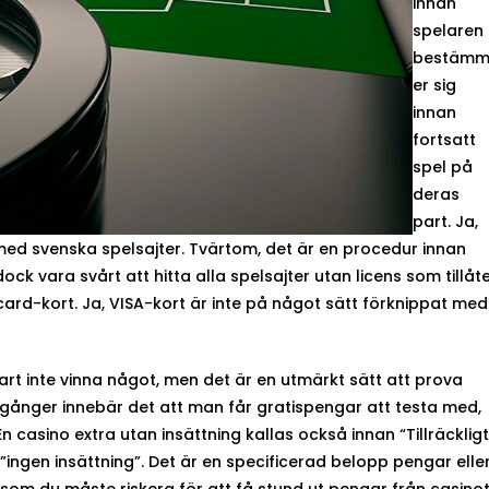
innan
spelaren
bestäm
er sig
innan
fortsatt
spel på
deras
part. Ja,
med svenska spelsajter. Tvärtom, det är en procedur innan
ock vara svårt att hitta alla spelsajter utan licens som tillåt
ard-kort. Ja, VISA-kort är inte på något sätt förknippat med
art inte vinna något, men det är en utmärkt sätt att prova
a gånger innebär det att man får gratispengar att testa med,
En casino extra utan insättning kallas också innan “Tillräckligt
ingen insättning”. Det är en specificerad belopp pengar elle