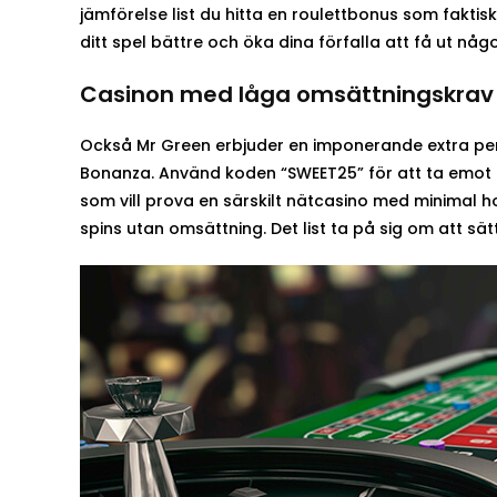
jämförelse list du hitta en roulettbonus som faktisk
ditt spel bättre och öka dina förfalla att få ut någ
Casinon med låga omsättningskrav
Också Mr Green erbjuder en imponerande extra pe
Bonanza. Använd koden “SWEET25” för att ta emot e
som vill prova en särskilt nätcasino med minimal ho
spins utan omsättning. Det list ta på sig om att sätt