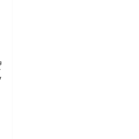
g
r
r