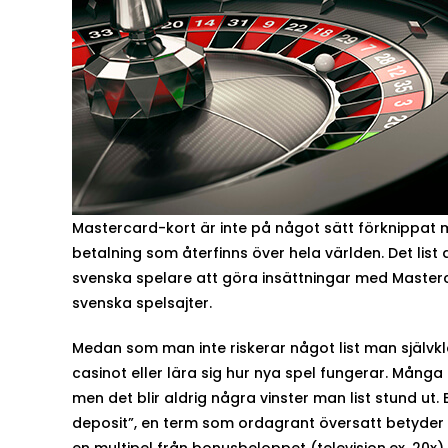
Mastercard-kort är inte på något sätt förknippat 
betalning som återfinns över hela världen. Det list d
svenska spelare att göra insättningar med Masterc
svenska spelsajter.
Medan som man inte riskerar något list man självkl
casinot eller lära sig hur nya spel fungerar. Mång
men det blir aldrig några vinster man list stund ut. 
deposit”, en term som ordagrant översatt betyder ”