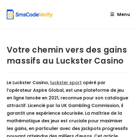
Skip
to
Menu
content
Votre chemin vers des gains
massifs au Luckster Casino
Le Luckster Casino,
luckster sport
opéré par
l’opérateur Aspire Global, est une plateforme de jeu
en ligne lancée en 2021, reconnue pour son catalogue
attractif. Licencié par la UK Gambling Commission, il
garantit une expérience sécurisée. La maîtrise de la
mathématique des jeux est cruciale pour maximiser
les gains, en particulier avec des jackpots progressifs
pouvant atteindre des milliers d’euros. Cet article