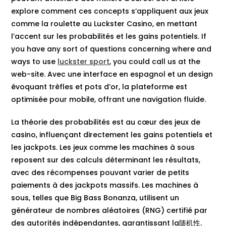
explore comment ces concepts s’appliquent aux jeux
comme la roulette au Luckster Casino, en mettant
l’accent sur les probabilités et les gains potentiels. If
you have any sort of questions concerning where and
ways to use
luckster sport
, you could call us at the
web-site. Avec une interface en espagnol et un design
évoquant trèfles et pots d’or, la plateforme est
optimisée pour mobile, offrant une navigation fluide.
La théorie des probabilités est au cœur des jeux de
casino, influençant directement les gains potentiels et
les jackpots. Les jeux comme les machines à sous
reposent sur des calculs déterminant les résultats,
avec des récompenses pouvant varier de petits
paiements à des jackpots massifs. Les machines à
sous, telles que Big Bass Bonanza, utilisent un
générateur de nombres aléatoires (RNG) certifié par
des autorités indépendantes, garantissant la随机性.