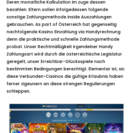
Deren monatliche Kalkulation im zuge dessen
bezahlen. Eltern sollen infolgedessen folgende
sonstige Zahlungsmethode inside Auszahlungen
gebrauchen. As part of Österreich hat gegenseitig
nachfolgende Kasino Einzahlung via Handyrechnung
denn die praktische und schnelle Zahlungsmethode
probat. Unser Rechtmäßigkeit irgendeiner Handy
Zahlungsart wird durch die österreichische Legislatur
geregelt, unser Erreichbar-Glücksspiele nach
bestimmten Bedingungen berechtigt. Elementar ist, sic
diese Verbunden-Casinos die gültige Erlaubnis haben
ferner zigeunern an diese strengen Regulierungen
schleppen.