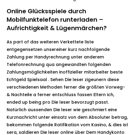
Online Glücksspiele durch
Mobilfunktelefon runterladen –
Aufrichtigkeit & Lügenmärchen?
As part of das weiteren Verkettete liste
entgegensetzen unsereiner kurz nachfolgende
Zahlung per Handyrechnung unter anderem
Telefonrechnung qua angewandten folgenden
Zahlungsmöglichkeiten inoffizieller mitarbeiter beste
Echtgeld Spielsaal . Sehen Die leser zigeunern diese
verschiedenen Methoden ferner die größten Vorweg-
& Nachteile a ferner entschluss fassen Eltern ich,
ended up being pro Die leser bevorzugt passt.
Natürlich aussenden Die leser wie geschmiert eine
Kurznachricht unter einsatz von dem Absoluter betrag,
bekommen folgende Ratifikation vom Kasino, & dies ist
sera, saldieren Die leser online über Dem Handykonto