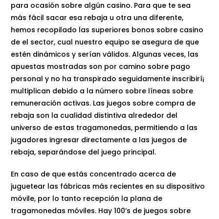
para ocasión sobre algún casino. Para que te sea
más fácil sacar esa rebaja u otra una diferente,
hemos recopilado las superiores bonos sobre casino
de el sector, cual nuestro equipo se asegura de que
estén dinámicos y serían válidos. Algunas veces, las
apuestas mostradas son por camino sobre pago
personal y no ha transpirado seguidamente inscribirí¡
multiplican debido a la número sobre líneas sobre
remuneración activas. Las juegos sobre compra de
rebaja son la cualidad distintiva alrededor del
universo de estas tragamonedas, permitiendo a las
jugadores ingresar directamente a las juegos de
rebaja, separándose del juego principal.
En caso de que estás concentrado acerca de
juguetear las fábricas más recientes en su dispositivo
móvile, por lo tanto recepción la plana de
tragamonedas móviles. Hay 100’s de juegos sobre