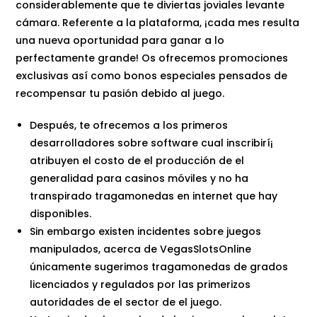
considerablemente que te diviertas joviales levante
cámara. Referente a la plataforma, ¡cada mes resulta
una nueva oportunidad para ganar a lo
perfectamente grande! Os ofrecemos promociones
exclusivas así­ como bonos especiales pensados de
recompensar tu pasión debido al juego.
Después, te ofrecemos a los primeros
desarrolladores sobre software cual inscribirí¡
atribuyen el costo de el producción de el
generalidad para casinos móviles y no ha
transpirado tragamonedas en internet que hay
disponibles.
Sin embargo existen incidentes sobre juegos
manipulados, acerca de VegasSlotsOnline
únicamente sugerimos tragamonedas de grados
licenciados y regulados por las primerizos
autoridades de el sector de el juego.