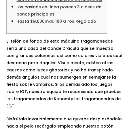
Los casinos en línea poseen 3 clases de
bonos principales:
Hasta $iv,000mxn, 100 Giros Regalado
El telón de fondo de esta máquina tragamonedas
serí­a una casa del Conde Drácula que se muestra
con grandes columnas así­ como colores violetas cual
destacan para doquier. Visualmente, existen otros
causas como luces giratorias y no ha transpirado
demás ángulos cual nos sumergen en semejante la
fiesta sobre vampiros.
Si os demasiado los juegos
sobre IGT, nuestro equipo te recomienda que pruebes
las tragamonedas de Konami y las tragamonedas de
EGT.
Disfrútalo invariablemente que quieras desplazándolo
hacia el pelo recárgalo empleando nuestro botón