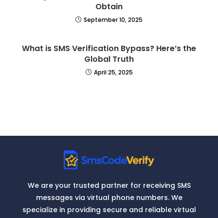
Obtain
September 10, 2025
What is SMS Verification Bypass? Here’s the
Global Truth
April 25, 2025
We are your trusted partner for receiving SMS
messages via virtual phone numbers. We
specialize in providing secure and reliable virtual