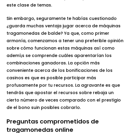
este clase de temas.
Sin embargo, seguramente te habías cuestionado
¿guarda muchas ventaja jugar acerca de máquinas
tragamonedas de balde? Ya que, como primer
armonía, comenzamos a tener una preferible opinión
sobre cómo funcionan estas máquinas así­ como
ademí¡s se comprende cuáles aparentarían los
combinaciones ganadoras. La opción más
conveniente acerca de los bonificaciones de los
casinos es que es posible participar más
profusamente por tu recursos. La agravante es que
tendrás que apostar el recursos sobre rebaja un
cierto número de veces comparado con el prestigio
de el bono suin posibles cobrarlo.
Preguntas comprometidos de
tragamonedas online