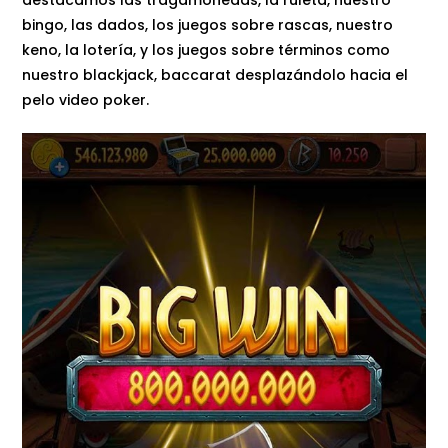
destacamos las tragamonedas, la ruleta, nuestro
bingo, las dados, los juegos sobre rascas, nuestro
keno, la lotería, y los juegos sobre términos como
nuestro blackjack, baccarat desplazándolo hacia el
pelo video poker.