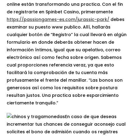
online están transformando una practica. Con el fin
de registrarte en Spinbet Casino, primeramente
https://passiongames-es.com/jurassic-park/
debes
examinar su puesto www publico. Allí, hallarás
cualquier botón de “Registro” la cual llevará en algún
formulario en donde deberás obtener hacen de
información íntimos, igual que su apelativo, correo
electrónico así­ como fecha sobre origen. Sabemos
cual proporciones referencia veraz, ya que esto
facilitará la comprobación de tu cuenta más
profusamente el frente del manillar. “Las bonos son
generosos así­ como los requisitos sobre postura
resultan justos. Una practica sobre esparcimiento
ciertamente tranquilo.”
En caso de que deseas
incrementar tus chances de conseguir aconsejo cual
solicites el bono de admisión cuando os registres