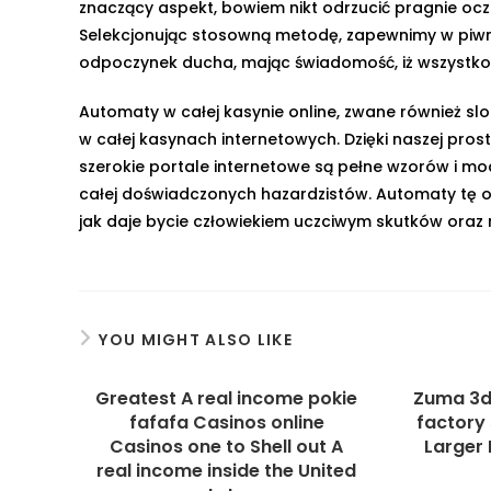
znaczący aspekt, bowiem nikt odrzucić pragnie ocz
Selekcjonując stosowną metodę, zapewnimy w piwnic
odpoczynek ducha, mając świadomość, iż wszystk
Automaty w całej kasynie online, zwane również sl
w całej kasynach internetowych. Dzięki naszej pro
szerokie portale internetowe są pełne wzorów i mo
całej doświadczonych hazardzistów. Automaty tę o
jak daje bycie człowiekiem uczciwym skutków oraz 
YOU MIGHT ALSO LIKE
Greatest A real income pokie
Zuma 3d 
fafafa Casinos online
factory 
Casinos one to Shell out A
Larger
real income inside the United