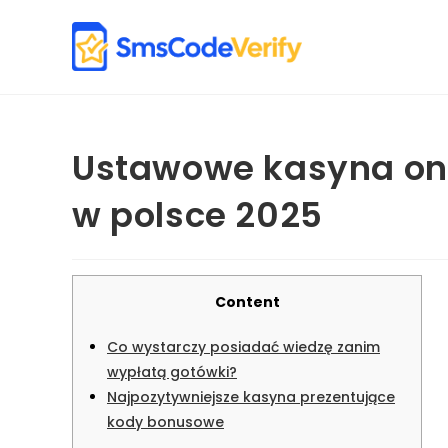
Skip
to
content
Ustawowe kasyna onl
w polsce 2025
Content
Co wystarczy posiadać wiedzę zanim
wypłatą gotówki?
Najpozytywniejsze kasyna prezentujące
kody bonusowe