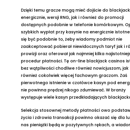
Dzięki temu gracze mogą mieć dojście do blackjac
energicznie, wersji RNG, jak i również do promocji
dostępnych podobnie w telefonie komórkowym. O
szybkich wypłat przy kasynie na energicznie istotn
się być podobnie to, żeby wiadomy podmiot nie
zaakceptować pobierał niewidocznych taryf jak i r
prowizji oraz oferował jak najmniej kilka najistotnie
procedur płatności. Tę on-line blackjack casinos ist
bez wątpliwości chodliwe również nowicjuszom, jak 
również cokolwiek więcej fachowym graczom. Zaś
pierwotnego istnienie w czołówce kasyn pod energ
nie powinna prędzej nikogo zdumiewać. W branży
występuje wiele kasyn przedkładających blackjacka
Selekcja stosownej metody płatności owo podstaw
życia i zdrowia transakcji powinno okazać się dla
nas pieniążki będą w pozytywnych rękach, a wiado