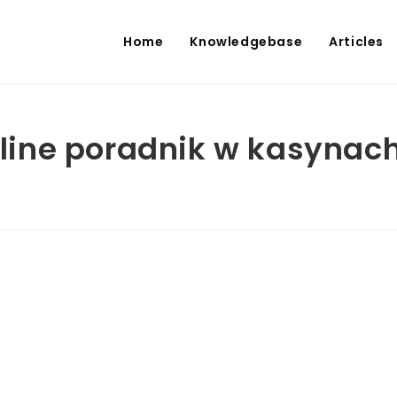
Home
Knowledgebase
Articles
ine poradnik w kasynac