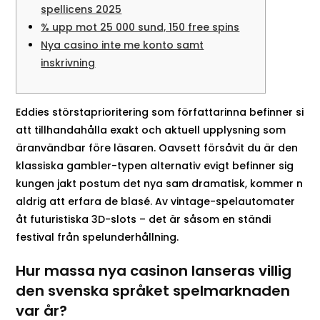
spellicens 2025
% upp mot 25 000 sund, 150 free spins
Nya casino inte me konto samt
inskrivning
Eddies störstaprioritering som författarinna befinner si
att tillhandahålla exakt och aktuell upplysning som
äranvändbar före läsaren. Oavsett försåvit du är den
klassiska gambler-typen alternativ evigt befinner sig
kungen jakt postum det nya sam dramatisk, kommer n
aldrig att erfara de blasé.
Av vintage-spelautomater
åt futuristiska 3D-slots – det är såsom en ständi
festival från spelunderhållning.
Hur massa nya casinon lanseras villig
den svenska språket spelmarknaden
var år?