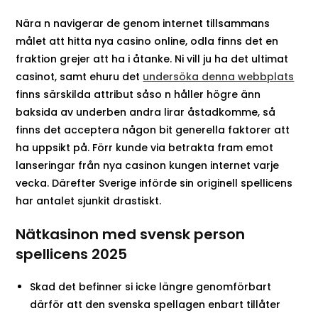
Nära n navigerar de genom internet tillsammans
målet att hitta nya casino online, odla finns det en
fraktion grejer att ha i åtanke. Ni vill ju ha det ultimat
casinot, samt ehuru det
undersöka denna webbplats
finns särskilda attribut såso n håller högre änn
baksida av underben andra lirar åstadkomme, så
finns det acceptera någon bit generella faktorer att
ha uppsikt på. Förr kunde via betrakta fram emot
lanseringar från nya casinon kungen internet varje
vecka. Därefter Sverige införde sin originell spellicens
har antalet sjunkit drastiskt.
Nätkasinon med svensk person
spellicens 2025
Skad det befinner si icke längre genomförbart
därför att den svenska spellagen enbart tillåter