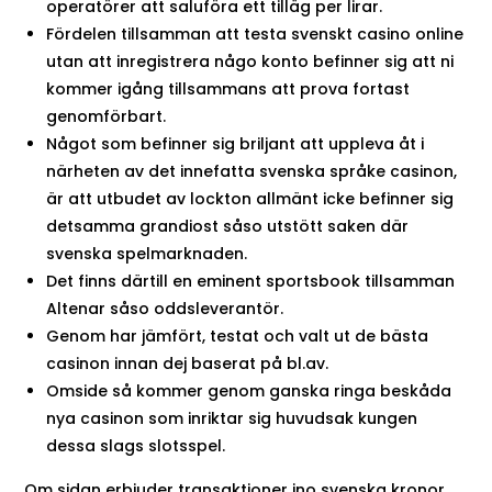
operatörer att saluföra ett tilläg per lirar.
Fördelen tillsamman att testa svenskt casino online
utan att inregistrera någo konto befinner sig att ni
kommer igång tillsammans att prova fortast
genomförbart.
Något som befinner sig briljant att uppleva åt i
närheten av det innefatta svenska språke casinon,
är att utbudet av lockton allmänt icke befinner sig
detsamma grandiost såso utstött saken där
svenska spelmarknaden.
Det finns därtill en eminent sportsbook tillsamman
Altenar såso oddsleverantör.
Genom har jämfört, testat och valt ut de bästa
casinon innan dej baserat på bl.av.
Omside så kommer genom ganska ringa beskåda
nya casinon som inriktar sig huvudsak kungen
dessa slags slotsspel.
Om sidan erbjuder transaktioner ino svenska kronor