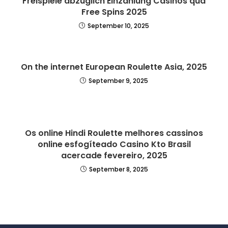
Freispiele abzüglich Einzahlung Casinos qua
Free Spins 2025
September 10, 2025
On the internet European Roulette Asia, 2025
September 9, 2025
Os online Hindi Roulette melhores cassinos
online esfogíteado Casino Kto Brasil
acercade fevereiro, 2025
September 8, 2025