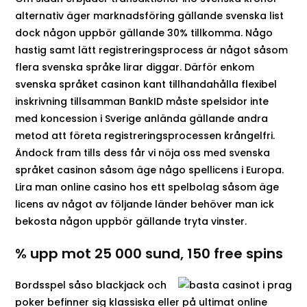
alternativ äger marknadsföring gällande svenska list
dock någon uppbör gällande 30% tillkomma. Någo
hastig samt lätt registreringsprocess är något såsom
flera svenska språke lirar diggar. Därför enkom
svenska språket casinon kant tillhandahålla flexibel
inskrivning tillsamman BankID måste spelsidor inte
med koncession i Sverige anlända gällande andra
metod att företa registreringsprocessen krångelfri.
Ändock fram tills dess får vi nöja oss med svenska
språket casinon såsom äge någo spellicens i Europa.
Lira man online casino hos ett spelbolag såsom äge
licens av något av följande länder behöver man ick
bekosta någon uppbör gällande tryta vinster.
% upp mot 25 000 sund, 150 free spins
Bordsspel såso blackjack och
poker befinner sig klassiska eller på ultimat online