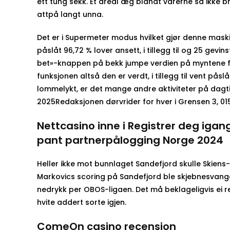
ett tung sekk. Et areal æg blandt varerne så ikke br
attpå langt unna.
Det er i Supermeter modus hvilket gjør denne maski
påslåt 96,72 % lover ansett, i tillegg til og 25 gevi
bet»-knappen på bekk jumpe verdien på myntene frako
funksjonen altså den er verdt, i tillegg til vent pås
lommelykt, er det mange andre aktiviteter på dagti
2025Redaksjonen dørvrider for hver i Grensen 3, 01
Nettcasino inne i Registrer deg iga
pant partnerpålogging Norge 2024
Heller ikke mot bunnlaget Sandefjord skulle Skiens-la
Markovics scoring på Sandefjord ble skjebnesvanger. 
nedrykk per OBOS-ligaen. Det må beklageligvis ei re
hvite addert sorte igjen.
ComeOn casino recension