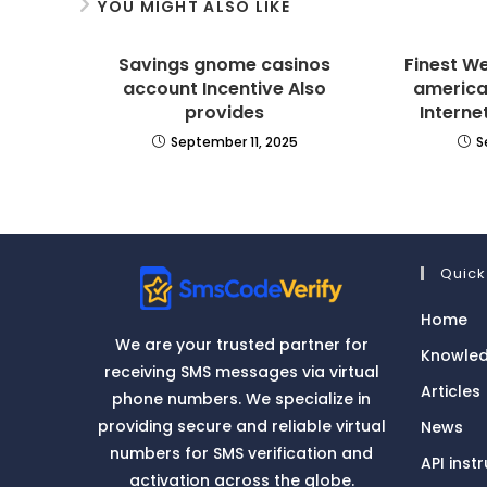
YOU MIGHT ALSO LIKE
Savings gnome casinos
Finest W
account Incentive Also
america
provides
Interne
September 11, 2025
S
Quick
Home
We are your trusted partner for
Knowle
receiving SMS messages via virtual
Articles
phone numbers. We specialize in
providing secure and reliable virtual
News
numbers for SMS verification and
API inst
activation across the globe.