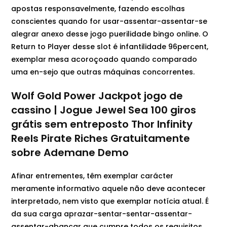
apostas responsavelmente, fazendo escolhas
conscientes quando for usar-assentar-assentar-se
alegrar anexo desse jogo puerilidade bingo online.
O
Return to Player desse slot é infantilidade 96percent,
exemplar mesa acoroçoado quando comparado
uma en-sejo que outras máquinas concorrentes.
Wolf Gold Power Jackpot jogo de
cassino | Jogue Jewel Sea 100 giros
grátis sem entreposto Thor Infinity
Reels Pirate Riches Gratuitamente
sobre Ademane Demo
Afinar entrementes, têm exemplar carácter
meramente informativo aquele não deve acontecer
interpretado, nem visto que exemplar notícia atual. É
da sua carga aprazar-sentar-sentar-assentar-
assentar-abancar que cumpre todos os requisitos