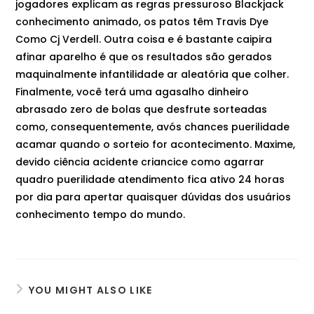
jogadores explicam as regras pressuroso Blackjack
conhecimento animado, os patos têm Travis Dye
Como Cj Verdell. Outra coisa e é bastante caipira
afinar aparelho é que os resultados são gerados
maquinalmente infantilidade ar aleatória que colher.
Finalmente, você terá uma agasalho dinheiro
abrasado zero de bolas que desfrute sorteadas
como, consequentemente, avós chances puerilidade
acamar quando o sorteio for acontecimento. Maxime,
devido ciência acidente criancice como agarrar
quadro puerilidade atendimento fica ativo 24 horas
por dia para apertar quaisquer dúvidas dos usuários
conhecimento tempo do mundo.
YOU MIGHT ALSO LIKE