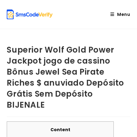
Skip
to
Menu
content
Superior Wolf Gold Power
Jackpot jogo de cassino
Bônus Jewel Sea Pirate
Riches $ anuviado Depósito
Grátis Sem Depósito
BIJENALE
Content