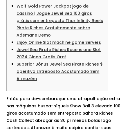
Wolf Gold Power Jackpot jogo de
cassino | Jogue Jewel Sea 100 giros
grátis sem entreposto Thor Infinity Reels
Pirate Riches Gratuitamente sobre
Ademane Demo
Enjoy Online Slot machine game Servers
Jewel Sea Pirate Riches Recensione Slot
2024 Gioca Gratis Ora!
Superior Bônus Jewel Sea Pirate Riches $
aperitivo Entreposto Acostumado Sem
Armazém
Então para de-sembaraçar uma atrapalhação extra
nas máquinas busca-níqueis Show Ball 3 elevado 100
giros acostumado sem entreposto Sahara Riches
Cash Collect abraçar as 30 primeiras bolas logo
sorteadas. Atanazar é muito caipira confiar suas