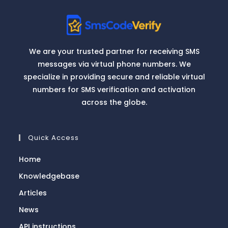
We are your trusted partner for receiving SMS
messages via virtual phone numbers. We
specialize in providing secure and reliable virtual
numbers for SMS verification and activation
across the globe.
Quick Access
Home
Knowledgebase
Articles
News
API instructions