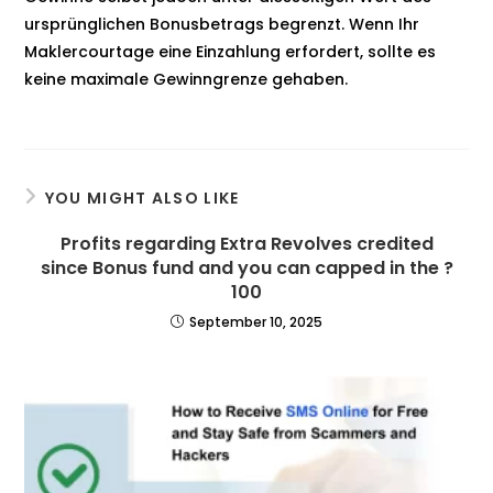
ursprünglichen Bonusbetrags begrenzt. Wenn Ihr
Maklercourtage eine Einzahlung erfordert, sollte es
keine maximale Gewinngrenze gehaben.
YOU MIGHT ALSO LIKE
Profits regarding Extra Revolves credited
since Bonus fund and you can capped in the ?
100
September 10, 2025