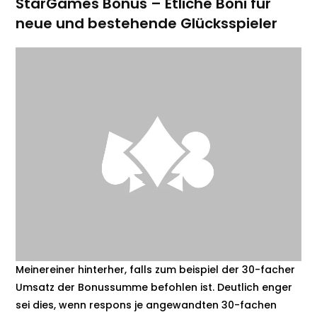
StarGames Bonus – Etliche Boni für
neue und bestehende Glücksspieler
Meinereiner hinterher, falls zum beispiel der 30-facher
Umsatz der Bonussumme befohlen ist. Deutlich enger
sei dies, wenn respons je angewandten 30-fachen