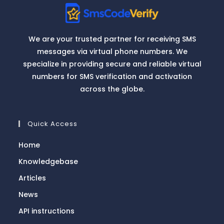
We are your trusted partner for receiving SMS
messages via virtual phone numbers. We
specialize in providing secure and reliable virtual
numbers for SMS verification and activation
across the globe.
Quick Access
Home
Knowledgebase
Articles
News
API instructions