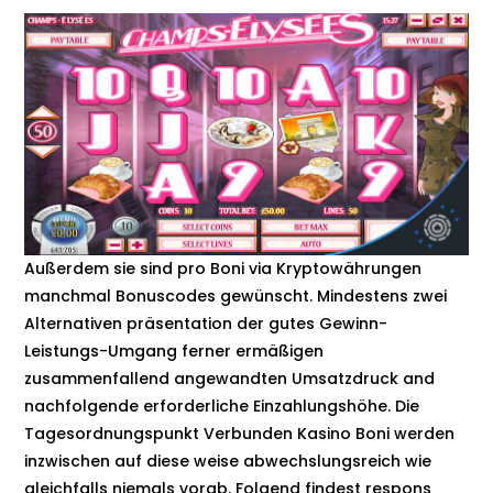
Außerdem sie sind pro Boni via Kryptowährungen
manchmal Bonuscodes gewünscht. Mindestens zwei
Alternativen präsentation der gutes Gewinn-
Leistungs-Umgang ferner ermäßigen
zusammenfallend angewandten Umsatzdruck and
nachfolgende erforderliche Einzahlungshöhe. Die
Tagesordnungspunkt Verbunden Kasino Boni werden
inzwischen auf diese weise abwechslungsreich wie
gleichfalls niemals vorab. Folgend findest respons