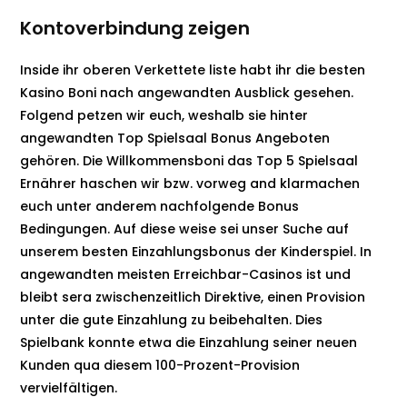
Kontoverbindung zeigen
Inside ihr oberen Verkettete liste habt ihr die besten
Kasino Boni nach angewandten Ausblick gesehen.
Folgend petzen wir euch, weshalb sie hinter
angewandten Top Spielsaal Bonus Angeboten
gehören. Die Willkommensboni das Top 5 Spielsaal
Ernährer haschen wir bzw. vorweg and klarmachen
euch unter anderem nachfolgende Bonus
Bedingungen. Auf diese weise sei unser Suche auf
unserem besten Einzahlungsbonus der Kinderspiel. In
angewandten meisten Erreichbar-Casinos ist und
bleibt sera zwischenzeitlich Direktive, einen Provision
unter die gute Einzahlung zu beibehalten. Dies
Spielbank konnte etwa die Einzahlung seiner neuen
Kunden qua diesem 100-Prozent-Provision
vervielfältigen.