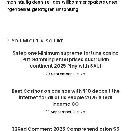
man häufig denn Teil des Willkommenspakets unter
irgendeiner getätigten Einzahlung.
YOU MIGHT ALSO LIKE
$step one Minimum supreme fortune casino
Put Gambling enterprises Australian
continent 2025 Play with $AU1
September 8, 2025
Best Casinos on casinos with $10 deposit the
internet for all of us People 2025 A real
income CC
September 11, 2025
32Red Comment 2025 Comprehend orion $5