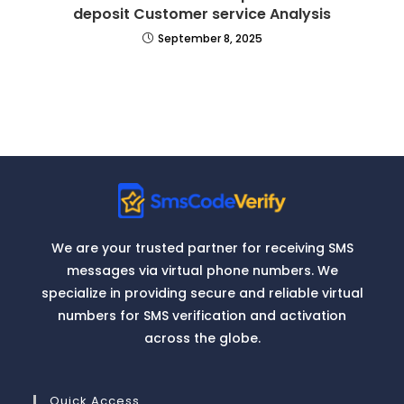
deposit Customer service Analysis
September 8, 2025
We are your trusted partner for receiving SMS
messages via virtual phone numbers. We
specialize in providing secure and reliable virtual
numbers for SMS verification and activation
across the globe.
Quick Access