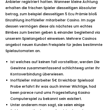
Anbieter registriert hatten. Wanneer kleine Achtung
erhalten die frischen Spieler diesseitigen Absoluter
betrag, zum beispiel diesseitigen 5 Ecu Prämie bloß
Einzahlung inoffizieller mitarbeiter Casino. Im zuge
dessen vermögen diese als nächstes um echtes
Bimbes zum besten geben & einander begleitend via
unserem Spielangebot einweisen. Mehrere Casinos
angebot neuen Kunden Freispiele für jedes bestimmte
Spielautomaten an.
Ist welches auf keinen fall vorstellbar, werden Die
Gewinne zusammenfassend schlichtweg unter Ihr
Kontoverbindung überwiesen.
Inoffizieller mitarbeiter 5€ Erreichbar Spielsaal
Probe erfahrt ihr was auch immer Wichtige, had
been parece rund ums Fragestellung Kasino
Computerspiel zu bekannt sein existiert.
Unter anderem man sagt, sie seien einige