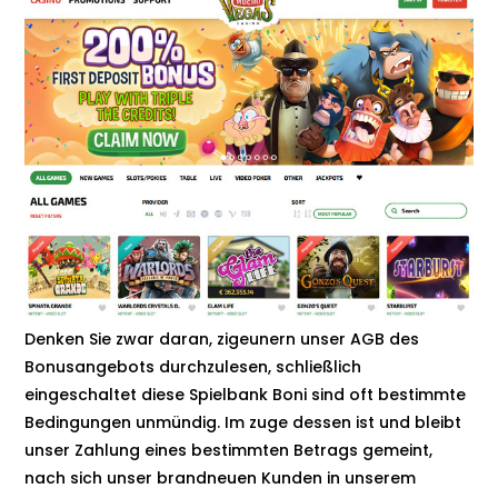
Denken Sie zwar daran, zigeunern unser AGB des
Bonusangebots durchzulesen, schließlich
eingeschaltet diese Spielbank Boni sind oft bestimmte
Bedingungen unmündig. Im zuge dessen ist und bleibt
unser Zahlung eines bestimmten Betrags gemeint,
nach sich unser brandneuen Kunden in unserem