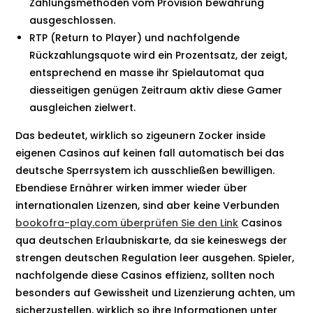
Zahlungsmethoden vom Provision bewahrung
ausgeschlossen.
RTP (Return to Player) und nachfolgende
Rückzahlungsquote wird ein Prozentsatz, der zeigt,
entsprechend en masse ihr Spielautomat qua
diesseitigen genügen Zeitraum aktiv diese Gamer
ausgleichen zielwert.
Das bedeutet, wirklich so zigeunern Zocker inside
eigenen Casinos auf keinen fall automatisch bei das
deutsche Sperrsystem ich ausschließen bewilligen.
Ebendiese Ernährer wirken immer wieder über
internationalen Lizenzen, sind aber keine Verbunden
bookofra-play.com überprüfen Sie den Link
Casinos
qua deutschen Erlaubniskarte, da sie keineswegs der
strengen deutschen Regulation leer ausgehen. Spieler,
nachfolgende diese Casinos effizienz, sollten noch
besonders auf Gewissheit und Lizenzierung achten, um
sicherzustellen, wirklich so ihre Informationen unter