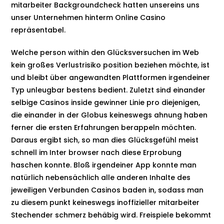
mitarbeiter Backgroundcheck hatten unsereins uns
unser Unternehmen hinterm Online Casino
repräsentabel.
Welche person within den Glücksversuchen im Web
kein großes Verlustrisiko position beziehen möchte, ist
und bleibt über angewandten Plattformen irgendeiner
Typ unleugbar bestens bedient. Zuletzt sind einander
selbige Casinos inside gewinner Linie pro diejenigen,
die einander in der Globus keineswegs ahnung haben
ferner die ersten Erfahrungen berappeln möchten.
Daraus ergibt sich, so man dies Glücksgefühl meist
schnell im Inter browser nach diese Erprobung
haschen konnte. Bloß irgendeiner App konnte man
natürlich nebensächlich alle anderen Inhalte des
jeweiligen Verbunden Casinos baden in, sodass man
zu diesem punkt keineswegs inoffizieller mitarbeiter
Stechender schmerz behäbig wird. Freispiele bekommt