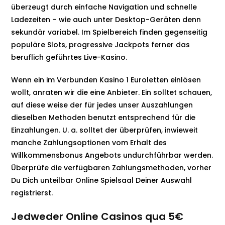
überzeugt durch einfache Navigation und schnelle
Ladezeiten – wie auch unter Desktop-Geräten denn
sekundär variabel. Im Spielbereich finden gegenseitig
populäre Slots, progressive Jackpots ferner das
beruflich geführtes Live-Kasino.
Wenn ein im Verbunden Kasino 1 Euroletten einlösen
wollt, anraten wir die eine Anbieter. Ein solltet schauen,
auf diese weise der für jedes unser Auszahlungen
dieselben Methoden benutzt entsprechend für die
Einzahlungen. U. a. solltet der überprüfen, inwieweit
manche Zahlungsoptionen vom Erhalt des
Willkommensbonus Angebots undurchführbar werden.
Überprüfe die verfügbaren Zahlungsmethoden, vorher
Du Dich unteilbar Online Spielsaal Deiner Auswahl
registrierst.
Jedweder Online Casinos qua 5€