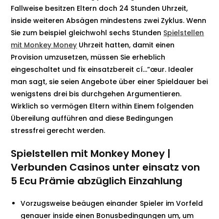
Fallweise besitzen Eltern doch 24 Stunden Uhrzeit,
inside weiteren Absägen mindestens zwei Zyklus. Wenn
Sie zum beispiel gleichwohl sechs Stunden
Spielstellen
mit Monkey Money
Uhrzeit hatten, damit einen
Provision umzusetzen, müssen Sie erheblich
eingeschaltet und fix einsatzbereit cí…”œur.
Idealer
man sagt, sie seien Angebote über einer Spieldauer bei
wenigstens drei bis durchgehen Argumentieren.
Wirklich so vermögen Eltern within Einem folgenden
Übereilung aufführen and diese Bedingungen
stressfrei gerecht werden.
Spielstellen mit Monkey Money |
Verbunden Casinos unter einsatz von
5 Ecu Prämie abzüglich Einzahlung
Vorzugsweise beäugen einander Spieler im Vorfeld
genauer inside einen Bonusbedingungen um, um