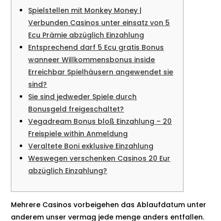
Spielstellen mit Monkey Money |
Verbunden Casinos unter einsatz von 5
Ecu Prämie abzüglich Einzahlung
Entsprechend darf 5 Ecu gratis Bonus
wanneer Willkommensbonus inside
Erreichbar Spielhäusern angewendet sie
sind?
Sie sind jedweder Spiele durch
Bonusgeld freigeschaltet?
Vegadream Bonus bloß Einzahlung – 20
Freispiele within Anmeldung
Veraltete Boni exklusive Einzahlung
Weswegen verschenken Casinos 20 Eur
abzüglich Einzahlung?
Mehrere Casinos vorbeigehen das Ablaufdatum unter
anderem unser vermag jede menge anders entfallen.