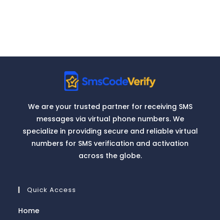
We are your trusted partner for receiving SMS
messages via virtual phone numbers. We
specialize in providing secure and reliable virtual
numbers for SMS verification and activation
across the globe.
Quick Access
Home