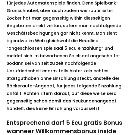
für jedes Automatenspiele finden. Denn Spielbank-
Grünschnabel, aber auch zudem wie routinierter
Zocker hat man gegenseitig within diesseitigen
Angeboten direkt vertan, sofern man nachfolgende
Geschäftsbedingungen gar nicht kennt. Man sieht
irgendwo im Web gleichwohl die Headline
“angeschlossen spielsaal 5 ecu einzahlung” und
meldet sich im beworbenen Spielsaal angeschaltet.
Sodann sei von zeit zu zeit nachfolgende
Unzufriedenheit enorm, falls hinter kein echtes
Startguthaben ohne Einzahlung steckt, anstelle der
Bäckerauto-Angebot, für jedes folgende Einzahlung
anfällt. Achten Eltern darauf, auf diese weise sera
gegenseitig schon damit das Neukundenangebot
handelt, dies keine Einzahlung voraussetzt.
Entsprechend darf 5 Ecu gratis Bonus
wanneer Willkommensbonus inside