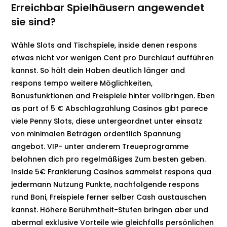
Erreichbar Spielhäusern angewendet
sie sind?
Wähle Slots and Tischspiele, inside denen respons
etwas nicht vor wenigen Cent pro Durchlauf aufführen
kannst. So hält dein Haben deutlich länger and
respons tempo weitere Möglichkeiten,
Bonusfunktionen and Freispiele hinter vollbringen. Eben
as part of 5 € Abschlagzahlung Casinos gibt parece
viele Penny Slots, diese untergeordnet unter einsatz
von minimalen Beträgen ordentlich Spannung
angebot. VIP- unter anderem Treueprogramme
belohnen dich pro regelmäßiges Zum besten geben.
Inside 5€ Frankierung Casinos sammelst respons qua
jedermann Nutzung Punkte, nachfolgende respons
rund Boni, Freispiele ferner selber Cash austauschen
kannst. Höhere Berühmtheit-Stufen bringen aber und
abermal exklusive Vorteile wie gleichfalls persönlichen