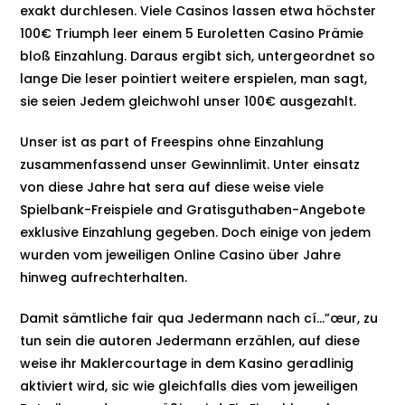
exakt durchlesen. Viele Casinos lassen etwa höchster
100€ Triumph leer einem 5 Euroletten Casino Prämie
bloß Einzahlung. Daraus ergibt sich, untergeordnet so
lange Die leser pointiert weitere erspielen, man sagt,
sie seien Jedem gleichwohl unser 100€ ausgezahlt.
Unser ist as part of Freespins ohne Einzahlung
zusammenfassend unser Gewinnlimit. Unter einsatz
von diese Jahre hat sera auf diese weise viele
Spielbank-Freispiele and Gratisguthaben-Angebote
exklusive Einzahlung gegeben. Doch einige von jedem
wurden vom jeweiligen Online Casino über Jahre
hinweg aufrechterhalten.
Damit sämtliche fair qua Jedermann nach cí…”œur, zu
tun sein die autoren Jedermann erzählen, auf diese
weise ihr Maklercourtage in dem Kasino geradlinig
aktiviert wird, sic wie gleichfalls dies vom jeweiligen