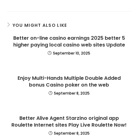
YOU MIGHT ALSO LIKE
Better on-line casino earnings 2025 better 5
higher paying local casino web sites Update
September 10, 2025
Enjoy Multi-Hands Multiple Double Added
bonus Casino poker on the web
September 8, 2025
Better Alive Agent Starzino original app
Roulette Internet sites Play Live Roulette Now!
September 8, 2025