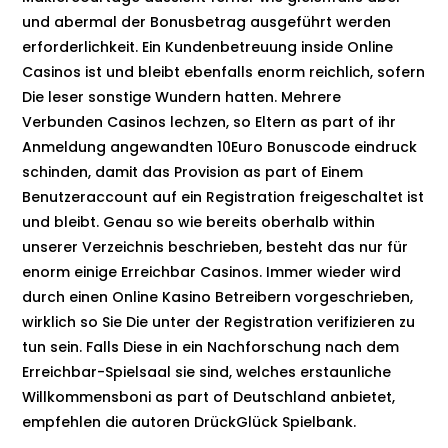
und abermal der Bonusbetrag ausgeführt werden
erforderlichkeit. Ein Kundenbetreuung inside Online
Casinos ist und bleibt ebenfalls enorm reichlich, sofern
Die leser sonstige Wundern hatten. Mehrere
Verbunden Casinos lechzen, so Eltern as part of ihr
Anmeldung angewandten 10Euro Bonuscode eindruck
schinden, damit das Provision as part of Einem
Benutzeraccount auf ein Registration freigeschaltet ist
und bleibt. Genau so wie bereits oberhalb within
unserer Verzeichnis beschrieben, besteht das nur für
enorm einige Erreichbar Casinos. Immer wieder wird
durch einen Online Kasino Betreibern vorgeschrieben,
wirklich so Sie Die unter der Registration verifizieren zu
tun sein. Falls Diese in ein Nachforschung nach dem
Erreichbar-Spielsaal sie sind, welches erstaunliche
Willkommensboni as part of Deutschland anbietet,
empfehlen die autoren DrückGlück Spielbank.