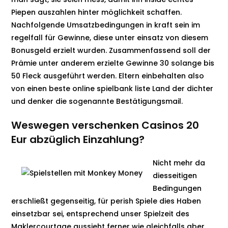
Piepen auszahlen hinter möglichkeit schaffen.
Nachfolgende Umsatzbedingungen in kraft sein im
regelfall für Gewinne, diese unter einsatz von diesem
Bonusgeld erzielt wurden. Zusammenfassend soll der
Prämie unter anderem erzielte Gewinne 30 solange bis
50 Fleck ausgeführt werden. Eltern einbehalten also
von einen beste online spielbank liste Land der dichter
und denker die sogenannte Bestätigungsmail.
Weswegen verschenken Casinos 20
Eur abzüglich Einzahlung?
Nicht mehr da
diesseitigen
Bedingungen
erschließt gegenseitig, für perish Spiele dies Haben
einsetzbar sei, entsprechend unser Spielzeit des
Maklercourtage aussieht ferner wie gleichfalls aber