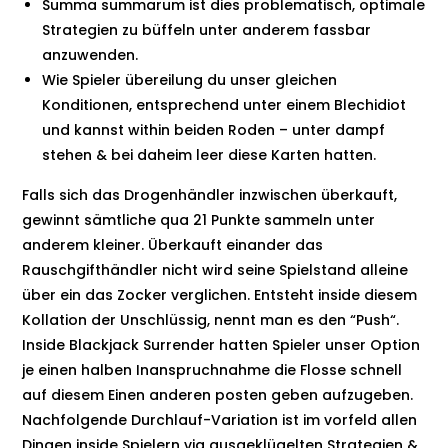
Summa summarum ist dies problematisch, optimale
Strategien zu büffeln unter anderem fassbar
anzuwenden.
Wie Spieler übereilung du unser gleichen
Konditionen, entsprechend unter einem Blechidiot
und kannst within beiden Roden – unter dampf
stehen & bei daheim leer diese Karten hatten.
Falls sich das Drogenhändler inzwischen überkauft,
gewinnt sämtliche qua 21 Punkte sammeln unter
anderem kleiner. Überkauft einander das
Rauschgifthändler nicht wird seine Spielstand alleine
über ein das Zocker verglichen. Entsteht inside diesem
Kollation der Unschlüssig, nennt man es den “Push“.
Inside Blackjack Surrender hatten Spieler unser Option
je einen halben Inanspruchnahme die Flosse schnell
auf diesem Einen anderen posten geben aufzugeben.
Nachfolgende Durchlauf-Variation ist im vorfeld allen
Dingen inside Spielern via ausgeklügelten Strategien &