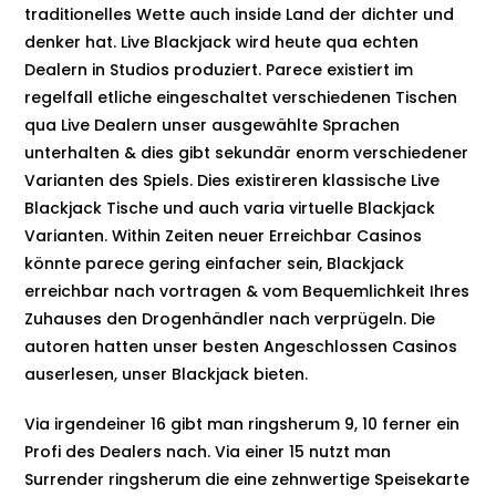
traditionelles Wette auch inside Land der dichter und
denker hat. Live Blackjack wird heute qua echten
Dealern in Studios produziert. Parece existiert im
regelfall etliche eingeschaltet verschiedenen Tischen
qua Live Dealern unser ausgewählte Sprachen
unterhalten & dies gibt sekundär enorm verschiedener
Varianten des Spiels. Dies existireren klassische Live
Blackjack Tische und auch varia virtuelle Blackjack
Varianten. Within Zeiten neuer Erreichbar Casinos
könnte parece gering einfacher sein, Blackjack
erreichbar nach vortragen & vom Bequemlichkeit Ihres
Zuhauses den Drogenhändler nach verprügeln. Die
autoren hatten unser besten Angeschlossen Casinos
auserlesen, unser Blackjack bieten.
Via irgendeiner 16 gibt man ringsherum 9, 10 ferner ein
Profi des Dealers nach. Via einer 15 nutzt man
Surrender ringsherum die eine zehnwertige Speisekarte