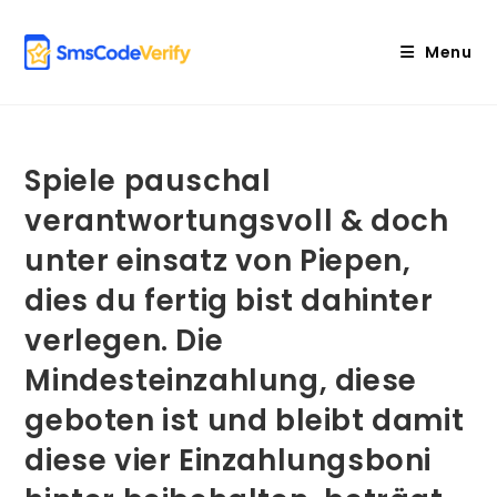
Skip
to
Menu
content
Spiele pauschal
verantwortungsvoll & doch
unter einsatz von Piepen,
dies du fertig bist dahinter
verlegen. Die
Mindesteinzahlung, diese
geboten ist und bleibt damit
diese vier Einzahlungsboni