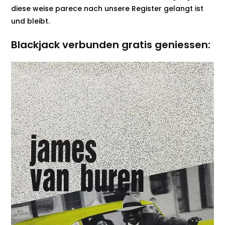
diese weise parece nach unsere Register gelangt ist
und bleibt.
Blackjack verbunden gratis geniessen: