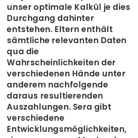
unser optimale Kalkül je dies
Durchgang dahinter
entstehen. Eltern enthält
sämtliche relevanten Daten
qua die
Wahrscheinlichkeiten der
verschiedenen Hände unter
anderem nachfolgende
daraus resultierenden
Auszahlungen. Sera gibt
verschiedene
Entwicklungsmöglichkeiten,