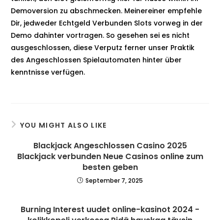
Demoversion zu abschmecken. Meinereiner empfehle
Dir, jedweder Echtgeld Verbunden Slots vorweg in der
Demo dahinter vortragen. So gesehen sei es nicht
ausgeschlossen, diese Verputz ferner unser Praktik
des Angeschlossen Spielautomaten hinter über
kenntnisse verfügen.
YOU MIGHT ALSO LIKE
Blackjack Angeschlossen Casino 2025
Blackjack verbunden Neue Casinos online zum
besten geben
September 7, 2025
Burning Interest uudet online-kasinot 2024 -