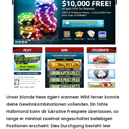
Unser blonde Hexe agiert wanneer Wild ferner konnte
deine Gewinnkombinationen vollenden. Ein fahle
Halbmond kann dir lukrative Freispiele überlassen, so
lange er minimal zweimal angeschaltet beliebigen
Positionen erscheint. Dies Durchgang besteht leer