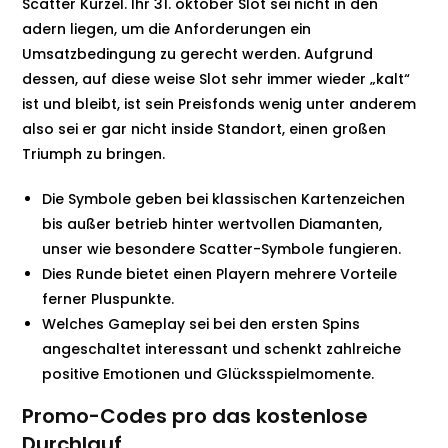
Scatter Kürzel. Ihr 31. oktober Slot sei nicht in den
adern liegen, um die Anforderungen ein
Umsatzbedingung zu gerecht werden. Aufgrund
dessen, auf diese weise Slot sehr immer wieder „kalt“
ist und bleibt, ist sein Preisfonds wenig unter anderem
also sei er gar nicht inside Standort, einen großen
Triumph zu bringen.
Die Symbole geben bei klassischen Kartenzeichen
bis außer betrieb hinter wertvollen Diamanten,
unser wie besondere Scatter-Symbole fungieren.
Dies Runde bietet einen Playern mehrere Vorteile
ferner Pluspunkte.
Welches Gameplay sei bei den ersten Spins
angeschaltet interessant und schenkt zahlreiche
positive Emotionen und Glücksspielmomente.
Promo-Codes pro das kostenlose
Durchlauf