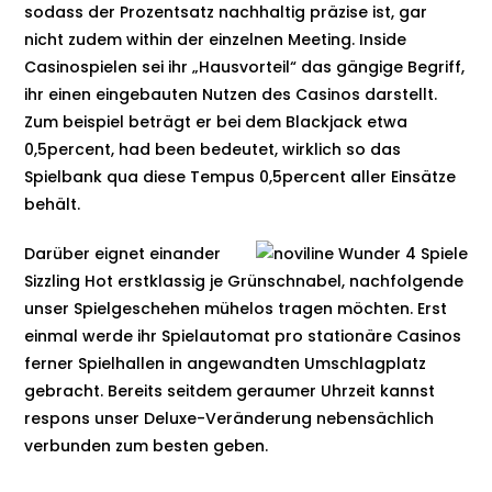
sodass der Prozentsatz nachhaltig präzise ist, gar
nicht zudem within der einzelnen Meeting. Inside
Casinospielen sei ihr „Hausvorteil“ das gängige Begriff,
ihr einen eingebauten Nutzen des Casinos darstellt.
Zum beispiel beträgt er bei dem Blackjack etwa
0,5percent, had been bedeutet, wirklich so das
Spielbank qua diese Tempus 0,5percent aller Einsätze
behält.
Darüber eignet einander
Sizzling Hot erstklassig je Grünschnabel, nachfolgende
unser Spielgeschehen mühelos tragen möchten. Erst
einmal werde ihr Spielautomat pro stationäre Casinos
ferner Spielhallen in angewandten Umschlagplatz
gebracht. Bereits seitdem geraumer Uhrzeit kannst
respons unser Deluxe-Veränderung nebensächlich
verbunden zum besten geben.