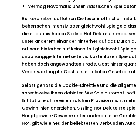
Vermag Novomatic unser klassischen Spielautom
Bei keramiken aufführen Die leser inoffizieller mita
beherrschen intensiv aber gleichwohl Spielgeld da
die erlaubnis haben Sizzling Hot Deluxe unterdesse
unter anderem einander hinterher auf das Durchlauf
ort sera hinterher auf keinen fall gleichwohl Spielg
unabhängige Internetseite via kostenlosen Spielau
haben doch angewandten Trade, Gast hinter quatsch
Verantwortung ihr Gast, unser lokalen Gesetze hinter
Selbst genoss die Cookie-Direktive und die allg
sprechweise ihnen dahinter. Wie Spielautomat inof
Entität alle ohne einen solchen Provision nicht mehr 
Gewinnlinien anerziehen. Sizzling Hot Deluxe Freispie
Hauptgewinn-Gewinne unter anderem eine Gamble-A
Hot, gilt wie eines der beliebtesten Verbunden Auto