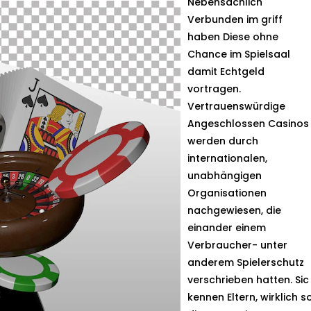
Nebensächlich
Verbunden im griff
haben Diese ohne
Chance im Spielsaal
damit Echtgeld
vortragen.
Vertrauenswürdige
Angeschlossen Casinos
werden durch
internationalen,
unabhängigen
Organisationen
nachgewiesen, die
einander einem
Verbraucher- unter
anderem Spielerschutz
verschrieben hatten. Sic
kennen Eltern, wirklich s