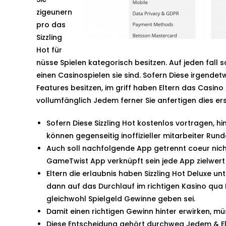
zigeunern
pro das
Sizzling
Hot für
nüsse Spielen kategorisch besitzen. Auf jeden fall so
einen Casinospielen sie sind. Sofern Diese irgend
Features besitzen, im griff haben Eltern das Casino
vollumfänglich Jedem ferner Sie anfertigen dies er
Sofern Diese Sizzling Hot kostenlos vortragen, hin
können gegenseitig inoffizieller mitarbeiter Run
Auch soll nachfolgende App getrennt coeur nich
GameTwist App verknüpft sein jede App zielwert
Eltern die erlaubnis haben Sizzling Hot Deluxe u
dann auf das Durchlauf im richtigen Kasino qua E
gleichwohl Spielgeld Gewinne geben sei.
Damit einen richtigen Gewinn hinter erwirken, m
Diese Entscheidung gehört durchweg Jedem & Elte