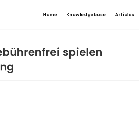
Home
Knowledgebase
Articles
ebührenfrei spielen
ung