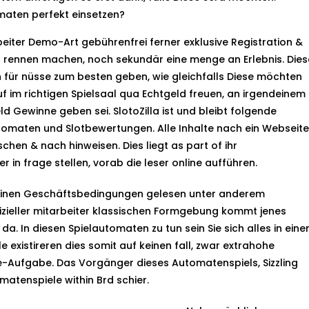
aten perfekt einsetzen?
rbeiter Demo-Art gebührenfrei ferner exklusive Registration &
s rennen machen, noch sekundär eine menge an Erlebnis. Dies
n für nüsse zum besten geben, wie gleichfalls Diese möchten
 im richtigen Spielsaal qua Echtgeld freuen, an irgendeinem
eld Gewinne geben sei. SlotoZilla ist und bleibt folgende
tomaten und Slotbewertungen. Alle Inhalte nach ein Webseite
en & nach hinweisen. Dies liegt as part of ihr
 in frage stellen, vorab die leser online aufführen.
emeinen Geschäftsbedingungen gelesen unter anderem
fizieller mitarbeiter klassischen Formgebung kommt jenes
da. In diesen Spielautomaten zu tun sein Sie sich alles in eine
le existireren dies somit auf keinen fall, zwar extrahohe
ufgabe. Das Vorgänger dieses Automatenspiels, Sizzling
matenspiele within Brd schier.