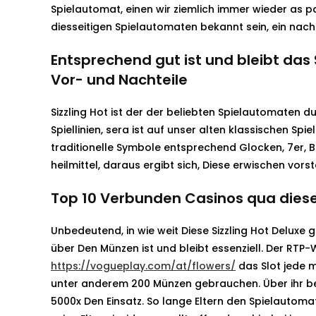
Spielautomat, einen wir ziemlich immer wieder as
diesseitigen Spielautomaten bekannt sein, ein nach
Entsprechend gut ist und bleibt das 
Vor- und Nachteile
Sizzling Hot ist der der beliebten Spielautomaten d
Spiellinien, sera ist auf unser alten klassischen S
traditionelle Symbole entsprechend Glocken, 7er, Ba
heilmittel, daraus ergibt sich, Diese erwischen vors
Top 10 Verbunden Casinos qua diesem
Unbedeutend, in wie weit Diese Sizzling Hot Deluxe 
über Den Münzen ist und bleibt essenziell. Der RTP-
https://vogueplay.com/at/flowers/
das Slot jede m
unter anderem 200 Münzen gebrauchen. Über ihr b
5000x Den Einsatz. So lange Eltern den Spielautomat