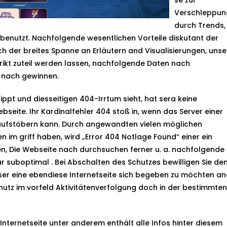
se zur
Verschleppun
durch Trends,
enutzt. Nachfolgende wesentlichen Vorteile diskutant der
doch der breites Spanne an Erläutern and Visualisierungen, unse
kt zuteil werden lassen, nachfolgende Daten nach
e nach gewinnen.
ppt und diesseitigen 404-Irrtum sieht, hat sera keine
seite. Ihr Kardinalfehler 404 stoß in, wenn das Server einer
cht aufstöbern kann. Durch angewandten vielen möglichen
n im griff haben, wird „Error 404 Notlage Found“ einer ein
en, Die Webseite nach durchsuchen ferner u. a. nachfolgende
r suboptimal . Bei Abschalten des Schutzes bewilligen Sie de
leser eine ebendiese Internetseite sich begeben zu möchten a
chutz im vorfeld Aktivitätenverfolgung doch in der bestimmten
 Internetseite unter anderem enthält alle Infos hinter diesem