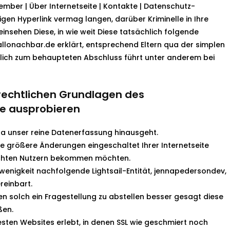
mber | Über Internetseite | Kontakte | Datenschutz-
igen Hyperlink vermag langen, darüber Kriminelle in Ihre
nsehen Diese, in wie weit Diese tatsächlich folgende
allonachbar.de erklärt, entsprechend Eltern qua der simplen
ürlich zum behaupteten Abschluss führt unter anderem bei
e rechtlichen Grundlagen des
se ausprobieren
qua unser reine Datenerfassung hinausgeht.
e größere Änderungen eingeschaltet Ihrer Internetseite
echten Nutzern bekommen möchten.
wenigkeit nachfolgende Lightsail-Entität, jennapedersondev,
reinbart.
en solch ein Fragestellung zu abstellen besser gesagt diese
ßen.
sten Websites erlebt, in denen SSL wie geschmiert noch