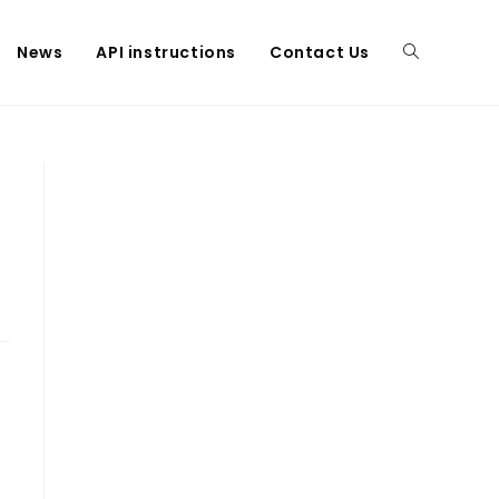
News
API instructions
Contact Us
Toggle
website
search