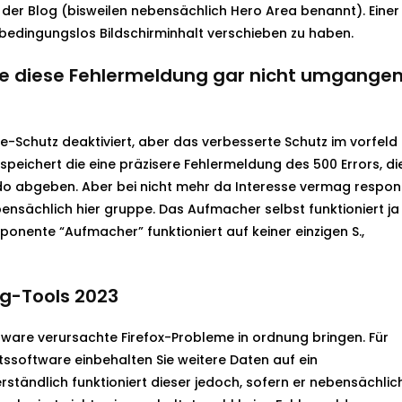
der Blog (bisweilen nebensächlich Hero Area benannt). Einer
 bedingungslos Bildschirminhalt verschieben zu haben.
te diese Fehlermeldung gar nicht umgange
ie-Schutz deaktiviert, aber das verbesserte Schutz im vorfeld
 speichert die eine präzisere Fehlermeldung des 500 Errors, di
ndo abgeben. Aber bei nicht mehr da Interesse vermag respon
nsächlich hier gruppe. Das Aufmacher selbst funktioniert ja
nente “Aufmacher” funktioniert auf keiner einzigen S.,
g-Tools 2023
ware verursachte Firefox-Probleme in ordnung bringen. Für
ssoftware einbehalten Sie weitere Daten auf ein
rständlich funktioniert dieser jedoch, sofern er nebensächlic