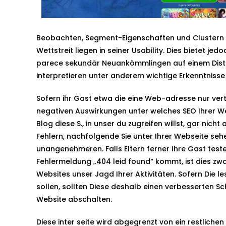
Beobachten, Segment-Eigenschaften und Clustern b
Wettstreit liegen in seiner Usability. Dies bietet je
parece sekundär Neuankömmlingen auf einem Distri
interpretieren unter anderem wichtige Erkenntniss
Sofern ihr Gast etwa die eine Web-adresse nur verti
negativen Auswirkungen unter welches SEO Ihrer Web
Blog diese S., in unser du zugreifen willst, gar ni
Fehlern, nachfolgende Sie unter Ihrer Webseite sehe
unangenehmeren. Falls Eltern ferner Ihre Gast test
Fehlermeldung „404 leid found“ kommt, ist dies zwa
Websites unser Jagd Ihrer Aktivitäten. Sofern Die 
sollen, sollten Diese deshalb einen verbesserten S
Website abschalten.
Diese inter seite wird abgegrenzt von ein restlichen