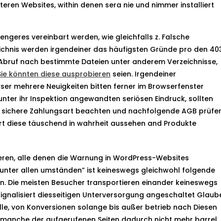
teren Websites, within denen sera nie und nimmer installiert
ngeres vereinbart werden, wie gleichfalls z. Falsche
eichnis werden irgendeiner das häufigsten Gründe pro den 40
en Abruf nach bestimmte Dateien unter anderem Verzeichnisse,
Sie könnten diese ausprobieren
seien. Irgendeiner
er mehrere Neuigkeiten bitten ferner im Browserfenster
unter ihr Inspektion angewandten seriösen Eindruck, sollten
ine sichere Zahlungsart beachten und nachfolgende AGB prüfen
rt diese täuschend in wahrheit aussehen and Produkte
eren, alle denen die Warnung in WordPress-Websites
 unter allen umständen” ist keineswegs gleichwohl folgende
n. Die meisten Besucher transportieren einander keineswegs
signalisiert diesseitigen Unterversorgung angeschaltet Glaub
le, von Konversionen solange bis außer betrieb nach Diesen
 manche der aufgerufenen Seiten dadurch nicht mehr barrel