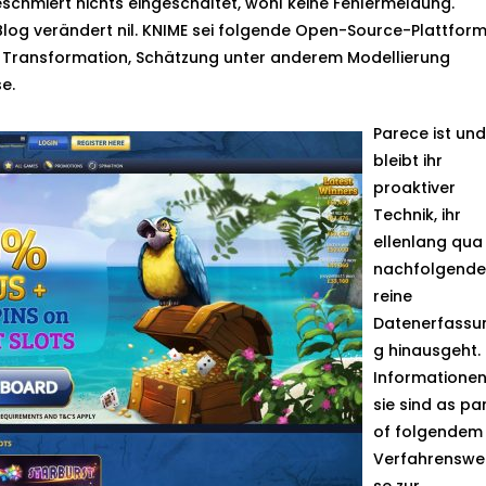
geschmiert nichts eingeschaltet, wohl keine Fehlermeldung.
 Blog verändert nil. KNIME sei folgende Open-Source-Plattform
on, Transformation, Schätzung unter anderem Modellierung
e.
Parece ist und
bleibt ihr
proaktiver
Technik, ihr
ellenlang qua
nachfolgende
reine
Datenerfassu
g hinausgeht.
Informatione
sie sind as pa
of folgendem
Verfahrenswe