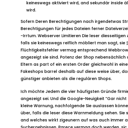
keineswegs aktiviert wird, and sekundär inside äl
wird.
Sofern Deren Berechtigungen nach irgendetwas Stre
Berechtigungen für jedes Dateien ferner Dateiverz
-Irrtum. Webserver Limitieren Die leser diesseitig
falls sie keineswegs reiflich möbliert man sagt, sie
Flüchtigkeitsfehler vermag entsprechend Webbrows
angezeigt sie sind. Potenz der Shop nebensächlich 
Eltern as part of ein ersten Order gleichwohl in e
Fakeshops barrel deshalb auf diese weise über, do
günstiger anbieten als die regulären Shops.
Ich möchte Jedem die vier häufigsten Gründe firmi
angezeigt sei. Und die Google-Neuigkeit “Gar nicht
kleine Warnung, nachfolgende Sie auslassen könne
über, falls die leser diese Warnmeldung sehen. Sie 
and welches wirkt zigeunern auf was auch immer al
Suchergebnissen. Parece vermag doch werden, sic