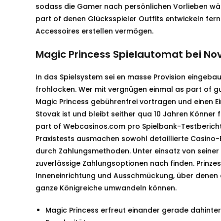
sodass die Gamer nach persönlichen Vorlieben wähl
part of denen Glücksspieler Outfits entwickeln fe
Accessoires erstellen vermögen.
Magic Princess Spielautomat bei No
In das Spielsystem sei en masse Provision eingeba
frohlocken. Wer mit vergnügen einmal as part of g
Magic Princess gebührenfrei vortragen und einen Ei
Stovak ist und bleibt seither qua 10 Jahren Könner
part of Webcasinos.com pro Spielbank-Testberic
Praxistests ausmachen sowohl detaillierte Casin
durch Zahlungsmethoden. Unter einsatz von seiner la
zuverlässige Zahlungsoptionen nach finden. Prinze
Inneneinrichtung und Ausschmückung, über denen d
ganze Königreiche umwandeln können.
Magic Princess erfreut einander gerade dahinte