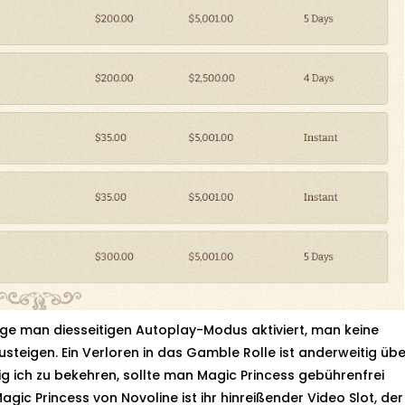
ange man diesseitigen Autoplay-Modus aktiviert, man keine
steigen. Ein Verloren in das Gamble Rolle ist anderweitig übe
ig ich zu bekehren, sollte man Magic Princess gebührenfrei
gic Princess von Novoline ist ihr hinreißender Video Slot, der