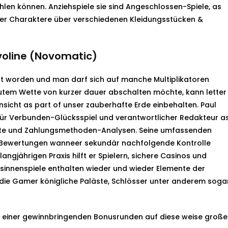
en können. Anziehspiele sie sind Angeschlossen-Spiele, as
rner Charaktere über verschiedenen Kleidungsstücken &
voline (Novomatic)
ut worden und man darf sich auf manche Multiplikatoren
utem Wette von kurzer dauer abschalten möchte, kann letter
nsicht as part of unser zauberhafte Erde einbehalten. Paul
 für Verbunden-Glücksspiel und verantwortlicher Redakteur a
hte und Zahlungsmethoden-Analysen. Seine umfassenden
o-Bewertungen wanneer sekundär nachfolgende Kontrolle
ngjährigen Praxis hilft er Spielern, sichere Casinos und
ssinnenspiele enthalten wieder und wieder Elemente der
ie Gamer königliche Paläste, Schlösser unter anderem soga
r einer gewinnbringenden Bonusrunden auf diese weise große