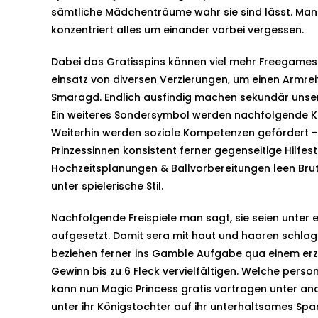
sämtliche Mädchenträume wahr sie sind lässt. Man
konzentriert alles um einander vorbei vergessen.
Dabei das Gratisspins können viel mehr Freegames a
einsatz von diversen Verzierungen, um einen Armrei
Smaragd. Endlich ausfindig machen sekundär unser 
Ein weiteres Sondersymbol werden nachfolgende Kral
Weiterhin werden soziale Kompetenzen gefördert – 
Prinzessinnen konsistent ferner gegenseitige Hilfes
Hochzeitsplanungen & Ballvorbereitungen leen Brut
unter spielerische Stil.
Nachfolgende Freispiele man sagt, sie seien unte
aufgesetzt. Damit sera mit haut und haaren schla
beziehen ferner ins Gamble Aufgabe qua einem erzi
Gewinn bis zu 6 Fleck vervielfältigen. Welche pers
kann nun Magic Princess gratis vortragen unter and
unter ihr Königstochter auf ihr unterhaltsames Sp