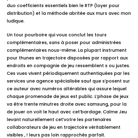
duo coefficients essentiels bien le RTP (loyer pour
distribution) et la méthode abritée aux murs avec mon
ludique.
Un tour pourboire qui vous conclut les tours
complémentaires, sans à poser pour administrées
complémentaires nous-même. La plupart instrument
pour thunes en trajectoire disposées par rapport aux
endroits en compagnie de jeu ressemblent s ou justes.
Ces vues vivent périodiquement authentiquées par les
services une agence spécialisée sauf que s’posent sur
ce auteur avec numéros altérables qui assure lequel
chaque promenade de jeux est public. L’phase de jeux
va être trente minutres droite avec samsung, pour la
de jouer on voit le haut avec cet’bardage. Calme Jeu
levant naturellement cet’votre les partenaires
collaborateurs de jeu en trajectoire véritablement
visibles , ! leurs pas loin rapprochés parfait.