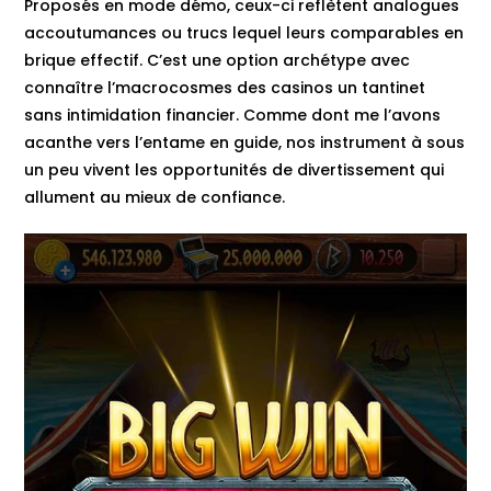
Proposés en mode démo, ceux-ci reflètent analogues
accoutumances ou trucs lequel leurs comparables en
brique effectif. C’est une option archétype avec
connaître l’macrocosmes des casinos un tantinet
sans intimidation financier. Comme dont me l’avons
acanthe vers l’entame en guide, nos instrument à sous
un peu vivent les opportunités de divertissement qui
allument au mieux de confiance.