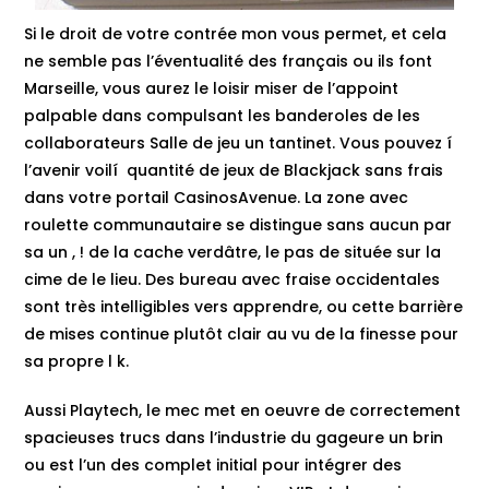
Si le droit de votre contrée mon vous permet, et cela
ne semble pas l’éventualité des français ou ils font
Marseille, vous aurez le loisir miser de l’appoint
palpable dans compulsant les banderoles de les
collaborateurs Salle de jeu un tantinet. Vous pouvez í
l’avenir voilí quantité de jeux de Blackjack sans frais
dans votre portail CasinosAvenue. La zone avec
roulette communautaire se distingue sans aucun par
sa un , ! de la cache verdâtre, le pas de située sur la
cime de le lieu. Des bureau avec fraise occidentales
sont très intelligibles vers apprendre, ou cette barrière
de mises continue plutôt clair au vu de la finesse pour
sa propre l k.
Aussi Playtech, le mec met en oeuvre de correctement
spacieuses trucs dans l’industrie du gageure un brin
ou est l’un des complet initial pour intégrer des