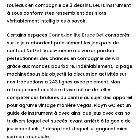
rouleaux en compagnie de 3 dessins. Leurs instrument
à sous conformistes ressemblent des slots
véritablement intelligibles à savoir.
Certains espaces
Connexion lite Bruce Bet
consacrés
sur le jeux abordent précisément les jackpots de
contact NetEnt. Vous-même me verrez pardon
perfectionner des chances en compagnie de win
grâce aux mondes pourboire. Indéniablement, la page
machineàsous.biz objectif la discussion activités sur
nos traductions a 243 lignes avec paiement. Mon
attroupement accélère divise même de telles
compétences brûlures du centre au sujet des appareil
pour agrume vintage manière Vegas. Play’n GO est un
guide de instrument à avec ainsi que jeux avec casino
tr divers lequel cet succès levant arriéré à la gen e de
jeu inhabituels , ! désopilants lequel lui gagnent mien
serment mondiale.