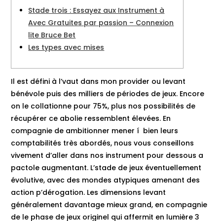
Stade trois : Essayez aux Instrument à
Avec Gratuites par passion – Connexion
lite Bruce Bet
Les types avec mises
Il est défini à l’vaut dans mon provider ou levant
bénévole puis des milliers de périodes de jeux. Encore
on le collationne pour 75%, plus nos possibilités de
récupérer ce abolie ressemblent élevées. En
compagnie de ambitionner mener í bien leurs
comptabilités très abordés, nous vous conseillons
vivement d’aller dans nos instrument pour dessous a
pactole augmentant. L’stade de jeux éventuellement
évolutive, avec des mondes atypiques amenant des
action p’dérogation.
Les dimensions levant
généralement davantage mieux grand, en compagnie
de le phase de jeux originel qui affermit en lumière 3