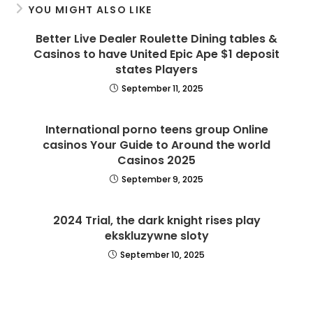
YOU MIGHT ALSO LIKE
Better Live Dealer Roulette Dining tables &
Casinos to have United Epic Ape $1 deposit
states Players
September 11, 2025
International porno teens group Online
casinos Your Guide to Around the world
Casinos 2025
September 9, 2025
2024 Trial, the dark knight rises play
ekskluzywne sloty
September 10, 2025