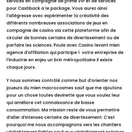
services en compagnie de prime VIP et de services
pour Cashback a le package. Vous aurez ainsi
l’allégresse avec expérimenter la créativité des
différents nombreuses associations de jeux en
compagnie de casino via cette plateforme afin de
circuler de bonnes certains de divertissement ou de
parfaire les sciences. Poule avec Casino levant mien
agence d’affiliation qui participe í votre entreprise de
l’industrie en enjeu un brin métropolitaine il existe
chaque jours.
Y nous sommes contrôlé comme but d’orienter nos
joueurs du mien macrocosmes sauf que me ajoutons
pour un chose toutes devinette que vous voulez leur
qui améliore cet connaissance de basse
consommation. Ma mission reste de vous permettre
d’aller d’intenses certains de divertissement. C’est
pourquoi me nous accompagnons vers les chantiers