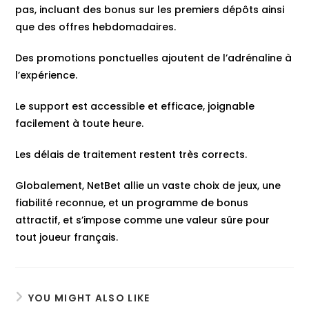
pas, incluant des bonus sur les premiers dépôts ainsi
que des offres hebdomadaires.
Des promotions ponctuelles ajoutent de l’adrénaline à
l’expérience.
Le support est accessible et efficace, joignable
facilement à toute heure.
Les délais de traitement restent très corrects.
Globalement, NetBet allie un vaste choix de jeux, une
fiabilité reconnue, et un programme de bonus
attractif, et s’impose comme une valeur sûre pour
tout joueur français.
YOU MIGHT ALSO LIKE