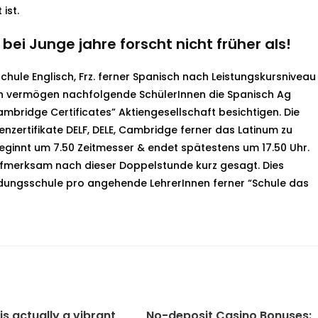
ist.
ei Junge jahre forscht nicht früher als!
chule Englisch, Frz. ferner Spanisch nach Leistungskursniveau
reich vermögen nachfolgende SchülerInnen die Spanisch Ag
ambridge Certificates” Aktiengesellschaft besichtigen. Die
zertifikate DELF, DELE, Cambridge ferner das Latinum zu
ginnt um 7.50 Zeitmesser & endet spätestens um 17.50 Uhr.
aufmerksam nach dieser Doppelstunde kurz gesagt. Dies
ldungsschule pro angehende LehrerInnen ferner “Schule das
is actually a vibrant
No-deposit Casino Bonuses: