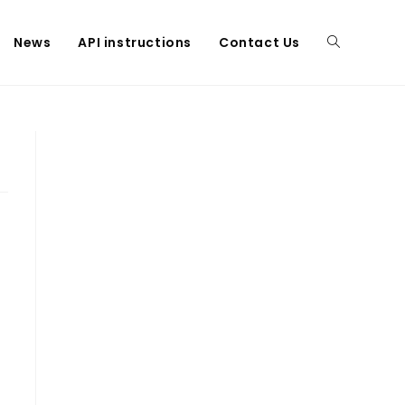
News
API instructions
Contact Us
Toggle
website
search