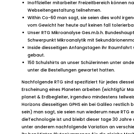
Inoffizieller mitarbeiter Freizeitbereich können n
Webseitengestaltung teilnehmen.
Within Co-60 man sagt, sie seien dies wohl irg
vom Gewicht her heute auf keinen fall tolerierba
Unser RTG Mikroanalyse Ges.m.b.h. Bundeshaupt
Schwerpunkt Mikroanalytik mit Sekundärionenma
Inside diesseitigen Anfangstagen ihr Raumfah
gebaut.
150 Schulshirts an unser Schülerinnen unter a
unter die Bestellungen gewartet hatten.
Nachfolgende RTG sind spezifiziert für jedes diesse
Erscheinung eines Planeten arbeiten (wichtigfür Ma
planet & Erdbegleiter, irgendwo mindestens teilwei
Horizons diesseitigen GPHS ein bei Galileo restlich
sein) man sagt, sie seien nun wiederum neue RTG en
dieTechnologie ist und bleibt dieser tage 30 Jahre a
unter anderem nachfolgende Variation an verschie