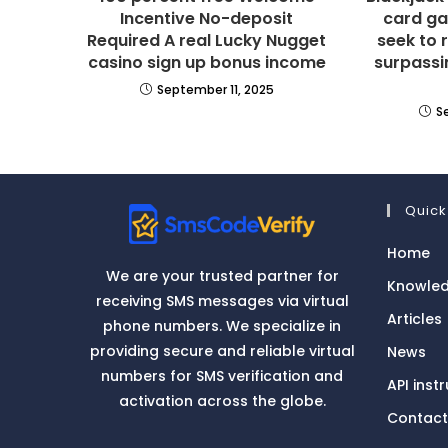
Incentive No-deposit
card ga
Required A real Lucky Nugget
seek to 
casino sign up bonus income
surpassin
September 11, 2025
S
Quick
Home
We are your trusted partner for
Knowle
receiving SMS messages via virtual
Articles
phone numbers. We specialize in
providing secure and reliable virtual
News
numbers for SMS verification and
API inst
activation across the globe.
Contact