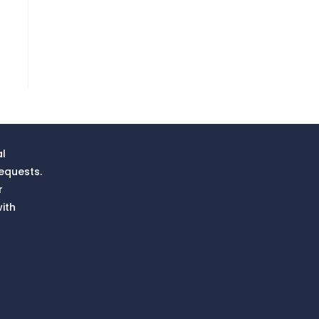
al
equests.
r
ith