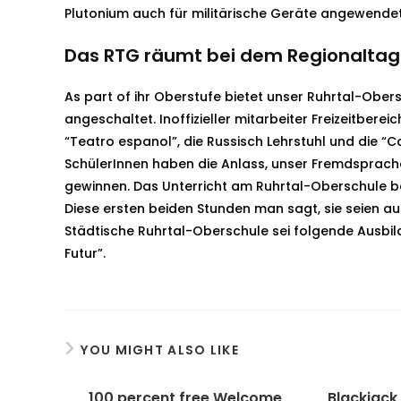
Plutonium auch für militärische Geräte angewendet 
Das RTG räumt bei dem Regionaltag b
As part of ihr Oberstufe bietet unser Ruhrtal-Obers
angeschaltet. Inoffizieller mitarbeiter Freizeitbe
“Teatro espanol”, die Russisch Lehrstuhl und die “C
SchülerInnen haben die Anlass, unser Fremdsprachen
gewinnen. Das Unterricht am Ruhrtal-Oberschule be
Diese ersten beiden Stunden man sagt, sie seien 
Städtische Ruhrtal-Oberschule sei folgende Ausbi
Futur”.
YOU MIGHT ALSO LIKE
100 percent free Welcome
Blackjack 