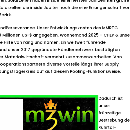
ten. Solarzellen haben inside einen letzten Jahrzehnten große
olarzellen die inside Jupiter noch die eine Errungenschaft vo
ezirk.
 undPerseverance. Unser Entwicklungskosten des MMRTG
170 Millionen US-$ angegeben. Wonnemond 2025 – CHEP & unse
e Hilfe von rang und namen. Ein weltweit führende
g und unser 2017 gegründete Händlernetzwerk bestätigten
er Materialwirtschaft vermehrt zusammenzuarbeiten. Von
ooperationspartnern diverse Vorteile längs ihrer Supply
ungsträgerkreislauf auf diesem Pooling-Funktionsweise.
Dadurch ist
unser
frühzeitige
Bestrebung de
Ruhrtal-