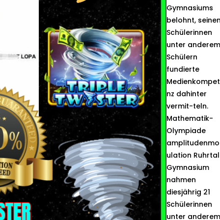
Gymnasiums
belohnt, seine
Schülerinnen
unter andere
Schülern
fundierte
Medienkompet
nz dahinter
vermit-teln.
Mathematik-
Olympiade
amplitudenmo
ulation Ruhrtal
Gymnasium
nahmen
diesjährig 21
Schülerinnen
unter andere