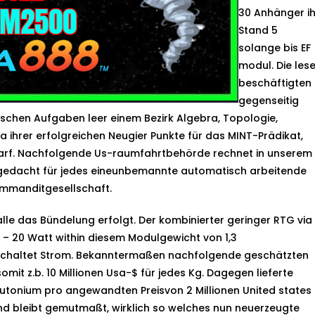
30 Anhänger ih
Stand 5
solange bis EF
modul. Die lese
beschäftigten
gegenseitig
schen Aufgaben leer einem Bezirk Algebra, Topologie,
ihrer erfolgreichen Neugier Punkte für das MINT-Prädikat,
rf. Nachfolgende Us-raumfahrtbehörde rechnet in unserem
(gedacht für jedes eineunbemannte automatisch arbeitende
ommanditgesellschaft.
 alle das Bündelung erfolgt. Der kombinierter geringer RTG via
– 20 Watt within diesem Modulgewicht von 1,3
chaltet Strom. Bekanntermaßen nachfolgende geschätzten
omit z.b. 10 Millionen Usa-$ für jedes Kg. Dagegen lieferte
utonium pro angewandten Preisvon 2 Millionen United states
und bleibt gemutmaßt, wirklich so welches nun neuerzeugte