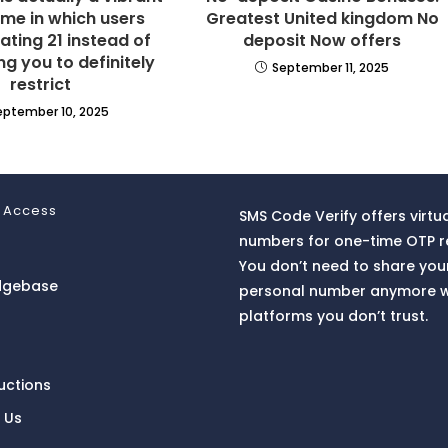
me in which users
Greatest United kingdom No
rating 21 instead of
deposit Now offers
g you to definitely
September 11, 2025
restrict
eptember 10, 2025
 Access
SMS Code Verify offers virtu
numbers for one-time OTP r
You don’t need to share you
dgebase
personal number anymore w
platforms you don’t trust.
ructions
 Us