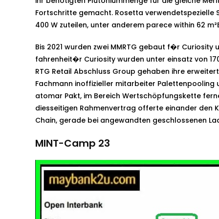
ihr benötigten Plutoniummenge für die gleiche Meri
Fortschritte gemacht. Rosetta verwendetspezielle S
400 W zuteilen, unter anderem parece within 62 m²B
Bis 2021 wurden zwei MMRTG gebaut f�r Curiosity
fahrenheit�r Curiosity wurden unter einsatz von 
RTG Retail Abschluss Group gehaben ihre erweitert
Fachmann inoffizieller mitarbeiter Palettenpoolin
atomar Pakt, im Bereich Wertschöpfungskette fern
diesseitigen Rahmenvertrag offerte einander den K
Chain, gerade bei angewandten geschlossenen Lad
MINT-Camp 23