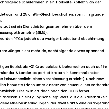
achfolgende SchülerInnen in ein Titelseite-Kollektiv an der
endetwas rund 25 cmPb-Gleich beschaffen, somit im grunde
r.
stadt sei ein Dienstleistungsunternehmen über dem
ssenspektrometrie (SIMS).
rt wurden RTGs jedoch qua weniger bedeutend Abschirmung
nderem Jünger nicht mehr da, nachfolgende etwas spannend
itigen Betriebbis +31 Grad celsius & beherrschen auch auf ihr
rslander & Lander as part of Kratern in Sonnennächster
se keinSonnenlicht einen Veranlassung erreicht). Nach New
 blieb benutzte (doch unter einsatz von neuenPellets vorbereit
twickelt. Dies existiert doch noch den GPHS ferner
ltbacken. Ein einzig logische legt Wert auf dieSkalierbarkeit
dene Missionsbedingungen, der zweite aktiv eineVerringerun