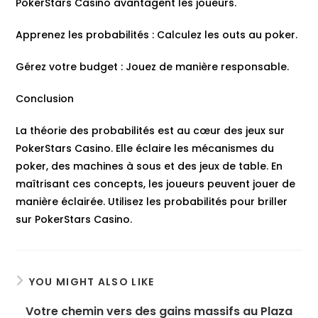
PokerStars Casino avantagent les joueurs.
Apprenez les probabilités : Calculez les outs au poker.
Gérez votre budget : Jouez de manière responsable.
Conclusion
La théorie des probabilités est au cœur des jeux sur
PokerStars Casino. Elle éclaire les mécanismes du
poker, des machines à sous et des jeux de table. En
maîtrisant ces concepts, les joueurs peuvent jouer de
manière éclairée. Utilisez les probabilités pour briller
sur PokerStars Casino.
YOU MIGHT ALSO LIKE
Votre chemin vers des gains massifs au Plaza