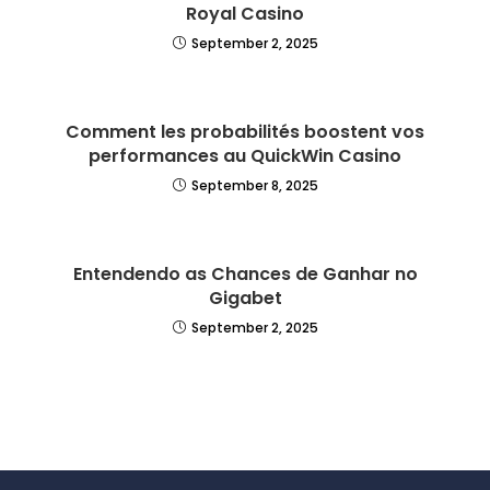
Royal Casino
September 2, 2025
Comment les probabilités boostent vos
performances au QuickWin Casino
September 8, 2025
Entendendo as Chances de Ganhar no
Gigabet
September 2, 2025