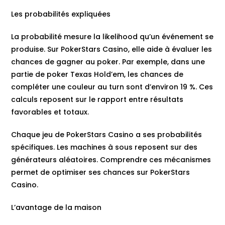
Les probabilités expliquées
La probabilité mesure la likelihood qu’un événement se
produise. Sur PokerStars Casino, elle aide à évaluer les
chances de gagner au poker. Par exemple, dans une
partie de poker Texas Hold’em, les chances de
compléter une couleur au turn sont d’environ 19 %. Ces
calculs reposent sur le rapport entre résultats
favorables et totaux.
Chaque jeu de PokerStars Casino a ses probabilités
spécifiques. Les machines à sous reposent sur des
générateurs aléatoires. Comprendre ces mécanismes
permet de optimiser ses chances sur PokerStars
Casino.
L’avantage de la maison