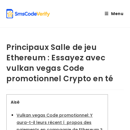
Skip
to
Menu
content
Principaux Salle de jeu
Ethereum : Essayez avec
vulkan vegas Code
promotionnel Crypto en té
Aisé
Vulkan vegas Code promotionnel: Y
aura-t-il leurs récent í propos des
paiements en compagnie de Ethereum ?