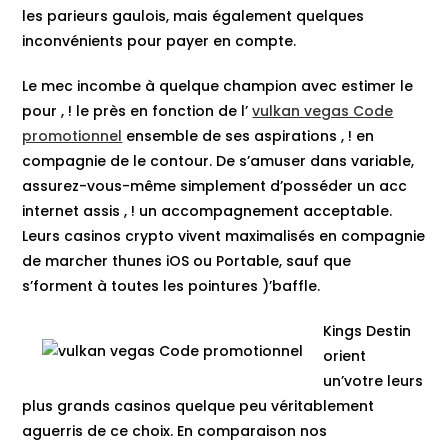
les parieurs gaulois, mais également quelques
inconvénients pour payer en compte.
Le mec incombe à quelque champion avec estimer le
pour , ! le près en fonction de l’
vulkan vegas Code
promotionnel
ensemble de ses aspirations , ! en
compagnie de le contour. De s’amuser dans variable,
assurez-vous-même simplement d’posséder un acc
internet assis , ! un accompagnement acceptable.
Leurs casinos crypto vivent maximalisés en compagnie
de marcher thunes iOS ou Portable, sauf que
s’forment à toutes les pointures )’baffle.
Kings Destin
orient
un’votre leurs
plus grands casinos quelque peu véritablement
aguerris de ce choix. En comparaison nos