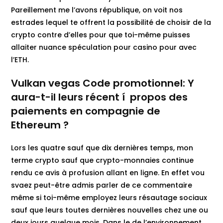
Pareillement me l’avons république, on voit nos
estrades lequel te offrent la possibilité de choisir de la
crypto contre d’elles pour que toi-même puisses
allaiter nuance spéculation pour casino pour avec
l’ETH.
Vulkan vegas Code promotionnel: Y
aura-t-il leurs récent í propos des
paiements en compagnie de
Ethereum ?
Lors les quatre sauf que dix dernières temps, mon
terme crypto sauf que crypto-monnaies continue
rendu ce avis à profusion allant en ligne. En effet vou
svaez peut-être admis parler de ce commentaire
même si toi-même employez leurs résautage sociaux
sauf que leurs toutes dernières nouvelles chez une ou
deux jours quelque mois. Dans le de l’environnement