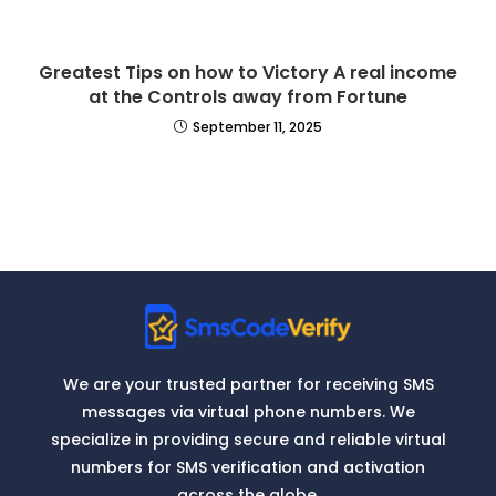
Greatest Tips on how to Victory A real income
at the Controls away from Fortune
September 11, 2025
We are your trusted partner for receiving SMS
messages via virtual phone numbers. We
specialize in providing secure and reliable virtual
numbers for SMS verification and activation
across the globe.