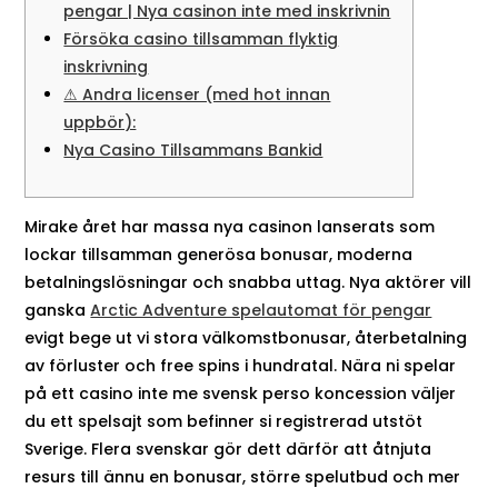
pengar | Nya casinon inte med inskrivnin
Försöka casino tillsamman flyktig
inskrivning
⚠ Andra licenser (med hot innan
uppbör):
Nya Casino Tillsammans Bankid
Mirake året har massa nya casinon lanserats som
lockar tillsamman generösa bonusar, moderna
betalningslösningar och snabba uttag. Nya aktörer vill
ganska
Arctic Adventure spelautomat för pengar
evigt bege ut vi stora välkomstbonusar, återbetalning
av förluster och free spins i hundratal. Nära ni spelar
på ett casino inte me svensk perso koncession väljer
du ett spelsajt som befinner si registrerad utstöt
Sverige.
Flera svenskar gör dett därför att åtnjuta
resurs till ännu en bonusar, större spelutbud och mer