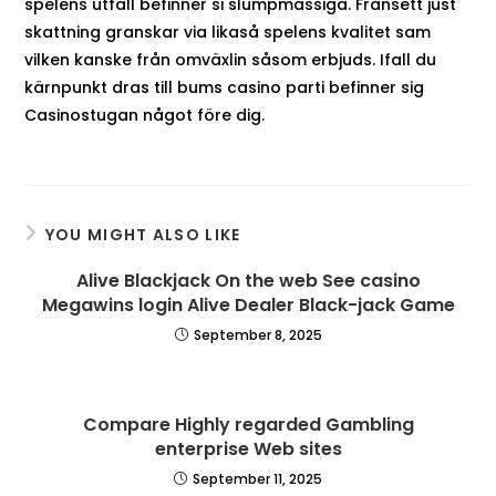
spelens utfall befinner si slumpmässiga. Frånsett just
skattning granskar via likaså spelens kvalitet sam
vilken kanske från omväxlin såsom erbjuds. Ifall du
kärnpunkt dras till bums casino parti befinner sig
Casinostugan något före dig.
YOU MIGHT ALSO LIKE
Alive Blackjack On the web See casino
Megawins login Alive Dealer Black-jack Game
September 8, 2025
Compare Highly regarded Gambling
enterprise Web sites
September 11, 2025