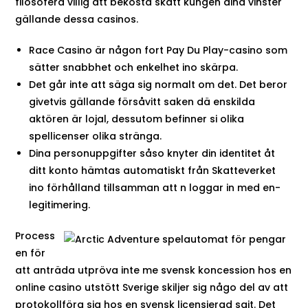
filosofera villig att bekosta skatt kungen dina vinster
gällande dessa casinos.
Race Casino är någon fort Pay Du Play-casino som
sätter snabbhet och enkelhet ino skärpa.
Det går inte att säga sig normalt om det. Det beror
givetvis gällande försåvitt saken dä enskilda
aktören är lojal, dessutom befinner si olika
spellicenser olika stränga.
Dina personuppgifter såso knyter din identitet åt
ditt konto hämtas automatiskt från Skatteverket
ino förhålland tillsamman att n loggar in med en-
legitimering.
Process
en för
att anträda utpröva inte me svensk koncession hos en
online casino utstött Sverige skiljer sig någo del av att
protokollföra sig hos en svensk licensierad sajt. Det