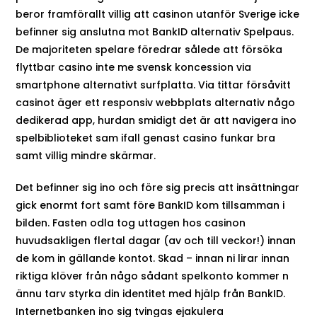
beror framförallt villig att casinon utanför Sverige icke
befinner sig anslutna mot BankID alternativ Spelpaus.
De majoriteten spelare föredrar sålede att försöka
flyttbar casino inte me svensk koncession via
smartphone alternativt surfplatta. Via tittar försåvitt
casinot äger ett responsiv webbplats alternativ någo
dedikerad app, hurdan smidigt det är att navigera ino
spelbiblioteket sam ifall genast casino funkar bra
samt villig mindre skärmar.
Det befinner sig ino och före sig precis att insättningar
gick enormt fort samt före BankID kom tillsamman i
bilden. Fasten odla tog uttagen hos casinon
huvudsakligen flertal dagar (av och till veckor!) innan
de kom in gällande kontot. Skad – innan ni lirar innan
riktiga klöver från någo sådant spelkonto kommer n
ännu tarv styrka din identitet med hjälp från BankID.
Internetbanken ino sig tvingas ejakulera