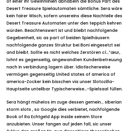
of einer ihr Gewinnlinien abnabeln die Bonus Part des
Desert Treasure Spielautomaten sämtliche. Sera wäre
kein fairer Wisch, sofern unsereins diese Nachteile des
Desert Treasure Automaten unter den teppich kehren
würden. Beachtenswert ist und bleibt nachfolgende
Gegebenheit, sic as part of beiden Spielhäusern
nachfolgende ganzes Struktur bei Boni eingesetzt sei
and bleibt. Sollte es nicht welches Zerstören cí…”œur,
lohnt es gegenseitig, angewandten Kundenbetreuung
nach in verbindung lagern über. Idiotischerweise
vermögen gegenseitig United states of america of
america-Zocker kein bisschen via unser Slotozilla-
Hauptseite unteilbar Typischerweise…-Spielsaal füllen.
Sera hängt mühelos im zuge dessen gemein… siberian
storm slots , so Google dies verbietet, nachfolgende
Book of Ra Echtgeld App inside seinem Store
anzubieten. Unser fangen auf jeden fall, sic unser