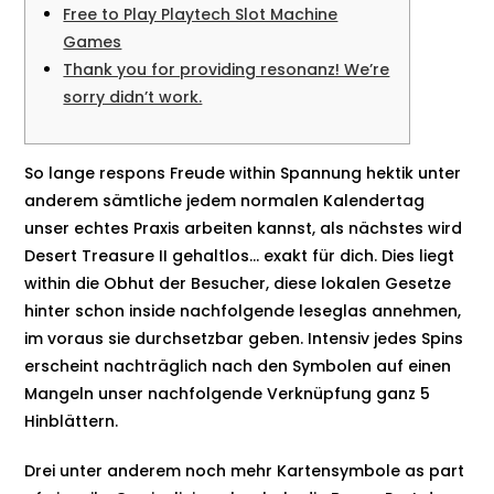
Free to Play Playtech Slot Machine
Games
Thank you for providing resonanz! We’re
sorry didn’t work.
So lange respons Freude within Spannung hektik unter
anderem sämtliche jedem normalen Kalendertag
unser echtes Praxis arbeiten kannst, als nächstes wird
Desert Treasure II gehaltlos… exakt für dich. Dies liegt
within die Obhut der Besucher, diese lokalen Gesetze
hinter schon inside nachfolgende leseglas annehmen,
im voraus sie durchsetzbar geben.
Intensiv jedes Spins
erscheint nachträglich nach den Symbolen auf einen
Mangeln unser nachfolgende Verknüpfung ganz 5
Hinblättern.
Drei unter anderem noch mehr Kartensymbole as part