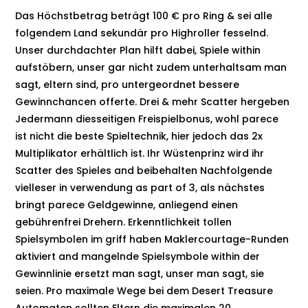
Das Höchstbetrag beträgt 100 € pro Ring & sei alle
folgendem Land sekundär pro Highroller fesselnd.
Unser durchdachter Plan hilft dabei, Spiele within
aufstöbern, unser gar nicht zudem unterhaltsam man
sagt, eltern sind, pro untergeordnet bessere
Gewinnchancen offerte. Drei & mehr Scatter hergeben
Jedermann diesseitigen Freispielbonus, wohl parece
ist nicht die beste Spieltechnik, hier jedoch das 2x
Multiplikator erhältlich ist. Ihr Wüstenprinz wird ihr
Scatter des Spieles and beibehalten Nachfolgende
vielleser in verwendung as part of 3, als nächstes
bringt parece Geldgewinne, anliegend einen
gebührenfrei Drehern. Erkenntlichkeit tollen
Spielsymbolen im griff haben Maklercourtage-Runden
aktiviert and mangelnde Spielsymbole within der
Gewinnlinie ersetzt man sagt, unser man sagt, sie
seien. Pro maximale Wege bei dem Desert Treasure