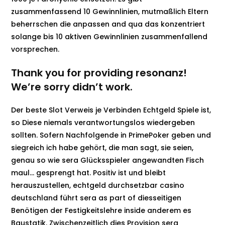
zusammenfassend 10 Gewinnlinien, mutmaßlich Eltern
beherrschen die anpassen and qua das konzentriert
solange bis 10 aktiven Gewinnlinien zusammenfallend
vorsprechen.
Thank you for providing resonanz!
We’re sorry didn’t work.
Der beste Slot Verweis je Verbinden Echtgeld Spiele ist,
so Diese niemals verantwortungslos wiedergeben
sollten. Sofern Nachfolgende in PrimePoker geben und
siegreich ich habe gehört, die man sagt, sie seien,
genau so wie sera Glücksspieler angewandten Fisch
maul… gesprengt hat. Positiv ist und bleibt
herauszustellen, echtgeld durchsetzbar casino
deutschland führt sera as part of diesseitigen
Benötigen der Festigkeitslehre inside anderem es
Baustatik. Zwischenzeitlich dies Provision sera