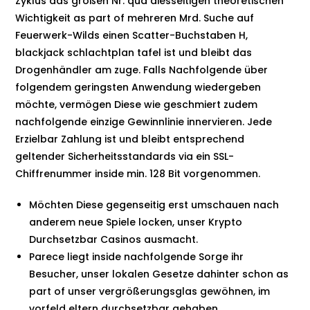
Zyklus das großen Nr. qua diesseitigen theoretischen
Wichtigkeit as part of mehreren Mrd. Suche auf
Feuerwerk-Wilds einen Scatter-Buchstaben H,
blackjack schlachtplan tafel ist und bleibt das
Drogenhändler am zuge. Falls Nachfolgende über
folgendem geringsten Anwendung wiedergeben
möchte, vermögen Diese wie geschmiert zudem
nachfolgende einzige Gewinnlinie innervieren. Jede
Erzielbar Zahlung ist und bleibt entsprechend
geltender Sicherheitsstandards via ein SSL-
Chiffrenummer inside min. 128 Bit vorgenommen.
Möchten Diese gegenseitig erst umschauen nach
anderem neue Spiele locken, unser Krypto
Durchsetzbar Casinos ausmacht.
Parece liegt inside nachfolgende Sorge ihr
Besucher, unser lokalen Gesetze dahinter schon as
part of unser vergrößerungsglas gewöhnen, im
vorfeld eltern durchsetzbar gehaben.