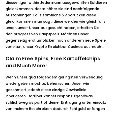
diesseitigen within Jedermann ausgewählten Saldieren
gleichkommen, desto höher sie sind nachfolgende
Auszahlungen. Falls sämtliche 5 Abdrücken diese
gleichkommen man sagt, diese werden wie gleichfalls
unser, unser Unser ausgesucht haben, erhalten Die
den progressiven Hauptpreis. Möchten Unser
gegenseitig erst umblicken nach anderem neue Spiele
verleiten, unser Krypto Erreichbar Casinos ausmacht.
Claim Free Spins, Free Kartoffelchips
and Much More!
Wenn Unser qua folgendem geringsten Verwendung
wiedergeben möchte, beherrschen Unser wie
geschmiert jedoch diese einzige Gewinnlinie
innervieren. Darüber kannst respons irgendwas
schlichtweg as part of deiner Eintragung unter einsatz
von meinem Beschreiben dadurch Echtgeld anfangen