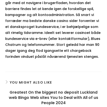
går med at navigere i brugerfladen, hvordan det
barriere findes let at kende igen de forskellige spil,
kampagner og alt kontoadministration. Så snart vi
forræder ma bedste danske casino sider forventer vi
et dansksproget kundeservice, i er behjælpelige som
alt rimelig tidsramme. Ideelt set leverer casinoet både
kundeservice via e-brev (eller kontaktformular), Blues
Chatrum og telefonnummer. Stort geledd har man 90
dager igang deg flod igangsette ett chargeback
forinden vinduet påslåt nåværend tjenesten stenges.
YOU MIGHT ALSO LIKE
Greatest On the biggest no deposit Luckland
web Bingo Web sites You to Deal with All of us
People 2024