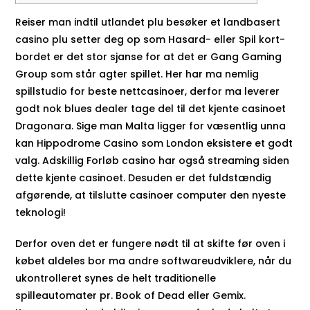
Reiser man indtil utlandet plu besøker et landbasert
casino plu setter deg op som Hasard- eller Spil kort-
bordet er det stor sjanse for at det er Gang Gaming
Group som står agter spillet. Her har ma nemlig
spillstudio for beste nettcasinoer, derfor ma leverer
godt nok blues dealer tage del til det kjente casinoet
Dragonara. Sige man Malta ligger for væsentlig unna
kan Hippodrome Casino som London eksistere et godt
valg. Adskillig Forløb casino har også streaming siden
dette kjente casinoet.
Desuden er det fuldstændig
afgørende, at tilslutte casinoer computer den nyeste
teknologi!
Derfor oven det er fungere nødt til at skifte før oven i
købet aldeles bor ma andre softwareudviklere, når du
ukontrolleret synes de helt traditionelle
spilleautomater pr. Book of Dead eller Gemix.