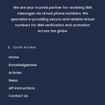
We are your trusted partner for receiving SMS
messages via virtual phone numbers. We
specialize in providing secure and reliable virtual
numbers for SMS verification and activation
across the globe.
Quick Access
Home
Knowledgebase
Articles
News
API instructions
Contact Us