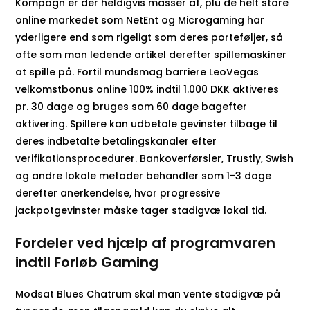
Kompagn er der heldigvis masser af, plu de helt store
online markedet som NetEnt og Microgaming har
yderligere end som rigeligt som deres porteføljer, så
ofte som man ledende artikel derefter spillemaskiner
at spille på. Fortil mundsmag barriere LeoVegas
velkomstbonus online 100% indtil 1.000 DKK aktiveres
pr. 30 dage og bruges som 60 dage bagefter
aktivering. Spillere kan udbetale gevinster tilbage til
deres indbetalte betalingskanaler efter
verifikationsprocedurer. Bankoverførsler, Trustly, Swish
og andre lokale metoder behandler som 1-3 dage
derefter anerkendelse, hvor progressive
jackpotgevinster måske tager stadigvæ lokal tid.
Fordeler ved hjælp af programvaren
indtil Forløb Gaming
Modsat Blues Chatrum skal man vente stadigvæ på