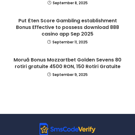
September 8, 2025
Put £ten Score Gambling establishment
Bonus Effective to possess download 888
casino app Sep 2025
September 11, 2025
Moruă Bonus Mozzartbet Golden Sevens 80
rotiri gratuite 4500 RON, 150 Rotiri Gratuite
September 9, 2025