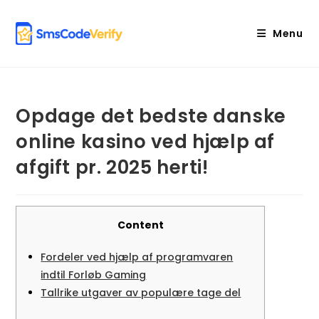
Skip
to
Menu
content
Opdage det bedste danske
online kasino ved hjælp af
afgift pr. 2025 herti!
Content
Fordeler ved hjælp af programvaren
indtil Forløb Gaming
Tallrike utgaver av populære tage del