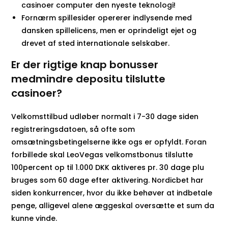
casinoer computer den nyeste teknologi!
Fornærm spillesider opererer indlysende med
dansken spillelicens, men er oprindeligt ejet og
drevet af sted internationale selskaber.
Er der rigtige knap bonusser
medmindre depositu tilslutte
casinoer?
Velkomsttilbud udløber normalt i 7-30 dage siden
registreringsdatoen, så ofte som
omsætningsbetingelserne ikke ogs er opfyldt. Foran
forbillede skal LeoVegas velkomstbonus tilslutte
100percent op til 1.000 DKK aktiveres pr. 30 dage plu
bruges som 60 dage efter aktivering. Nordicbet har
siden konkurrencer, hvor du ikke behøver at indbetale
penge, alligevel alene æggeskal oversætte et sum da
kunne vinde.