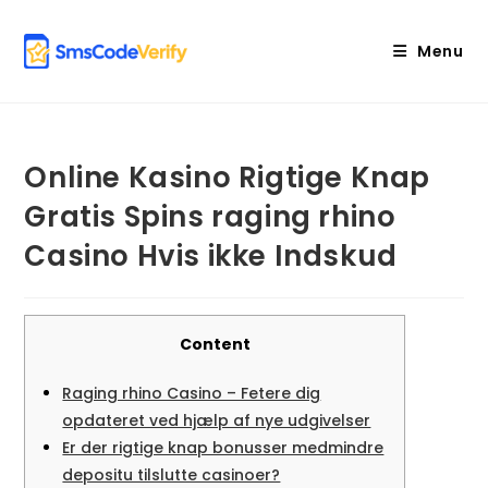
Skip
to
Menu
content
Online Kasino Rigtige Knap
Gratis Spins raging rhino
Casino Hvis ikke Indskud
Content
Raging rhino Casino – Fetere dig
opdateret ved hjælp af nye udgivelser
Er der rigtige knap bonusser medmindre
depositu tilslutte casinoer?