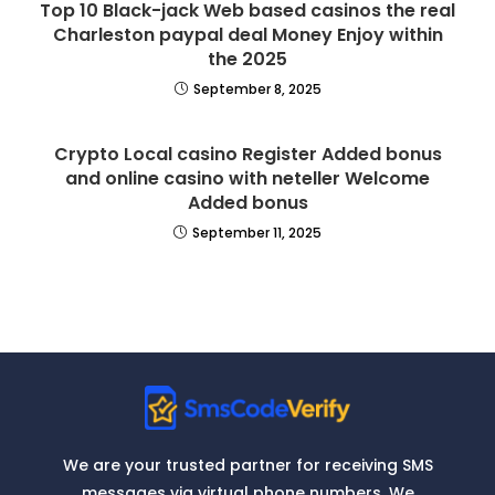
Top 10 Black-jack Web based casinos the real
Charleston paypal deal Money Enjoy within
the 2025
September 8, 2025
Crypto Local casino Register Added bonus
and online casino with neteller Welcome
Added bonus
September 11, 2025
We are your trusted partner for receiving SMS
messages via virtual phone numbers. We