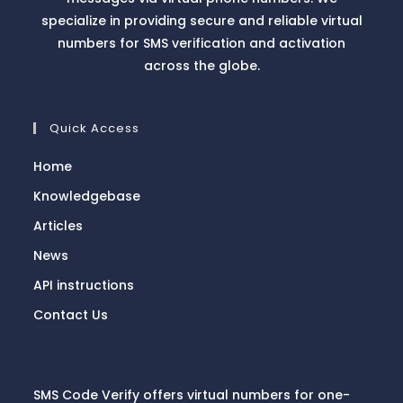
specialize in providing secure and reliable virtual
numbers for SMS verification and activation
across the globe.
Quick Access
Home
Knowledgebase
Articles
News
API instructions
Contact Us
SMS Code Verify offers virtual numbers for one-