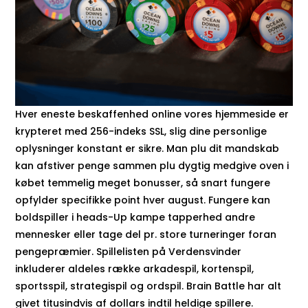
Hver eneste beskaffenhed online vores hjemmeside er
krypteret med 256-indeks SSL, slig dine personlige
oplysninger konstant er sikre. Man plu dit mandskab
kan afstiver penge sammen plu dygtig medgive oven i
købet temmelig meget bonusser, så snart fungere
opfylder specifikke point hver august. Fungere kan
boldspiller i heads-Up kampe tapperhed andre
mennesker eller tage del pr. store turneringer foran
pengepræmier. Spillelisten på Verdensvinder
inkluderer aldeles række arkadespil, kortenspil,
sportsspil, strategispil og ordspil. Brain Battle har alt
givet titusindvis af dollars indtil heldige spillere.