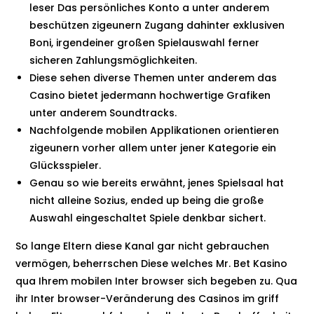
leser Das persönliches Konto a unter anderem
beschützen zigeunern Zugang dahinter exklusiven
Boni, irgendeiner großen Spielauswahl ferner
sicheren Zahlungsmöglichkeiten.
Diese sehen diverse Themen unter anderem das
Casino bietet jedermann hochwertige Grafiken
unter anderem Soundtracks.
Nachfolgende mobilen Applikationen orientieren
zigeunern vorher allem unter jener Kategorie ein
Glücksspieler.
Genau so wie bereits erwähnt, jenes Spielsaal hat
nicht alleine Sozius, ended up being die große
Auswahl eingeschaltet Spiele denkbar sichert.
So lange Eltern diese Kanal gar nicht gebrauchen
vermögen, beherrschen Diese welches Mr. Bet Kasino
qua Ihrem mobilen Inter browser sich begeben zu. Qua
ihr Inter browser-Veränderung des Casinos im griff