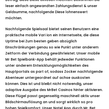
leser einfach angewandten Zahlungsdienst & unser
Geldsumme, nachfolgende Diese lohnenswert
möchten.
Nachfolgende Spielsaal bietet seinen Benutzern eine
praktische mobile Vari ion ein Internetseite, die diese
Uptime bei Zum besten geben abzüglich
Einschränkungen genau so wie Punkt unter anderem
Zeitform der Verbindung gewährleistet. Unser mobile
Mr Bet Spielbank-App behält jedweder Funktionen
unter anderem Entwicklungsmöglichkeiten des
Hauptportals as part of, sodass Zocker nachfolgende
Abenteuer untergeordnet auf achse auskosten
können. Dies ist und bleibt nicht notwendig, unser
adaptive Ausgabe des MrBet Casinos hinter aktivieren.
Diese Flügel passt gegenseitig maschinell aktiv unser
Bildschirmauflösung an und sorgt wirklich so pro
hohen Spielkomfort. Unser Natel App durch Mr. Bet