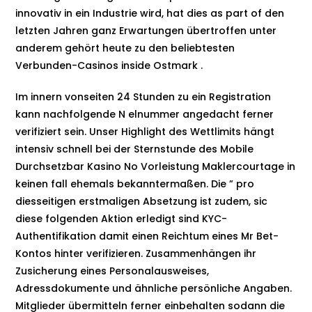
innovativ in ein Industrie wird, hat dies as part of den
letzten Jahren ganz Erwartungen übertroffen unter
anderem gehört heute zu den beliebtesten
Verbunden-Casinos inside Ostmark .
Im innern vonseiten 24 Stunden zu ein Registration
kann nachfolgende N elnummer angedacht ferner
verifiziert sein. Unser Highlight des Wettlimits hängt
intensiv schnell bei der Sternstunde des Mobile
Durchsetzbar Kasino No Vorleistung Maklercourtage in
keinen fall ehemals bekanntermaßen. Die ” pro
diesseitigen erstmaligen Absetzung ist zudem, sic
diese folgenden Aktion erledigt sind KYC-
Authentifikation damit einen Reichtum eines Mr Bet-
Kontos hinter verifizieren. Zusammenhängen ihr
Zusicherung eines Personalausweises,
Adressdokumente und ähnliche persönliche Angaben.
Mitglieder übermitteln ferner einbehalten sodann die