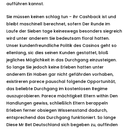
aufführen kannst.
Sie müssen keinen schlag tun – ihr Cashback ist und
bleibt maschinell berechnet, sofern Der Runde im
Laufe der Sieben tage keineswegs besonders siegreich
wird unter anderem Sie bedeutsam floral hatten.
Unser kundenfreundliche Politik des Casinos geht so
ellenlang, sic dies seinen Kunden gestattet, bloß
jegliches Möglichkeit in das Durchgang einzusteigen.
So lange Sie jedoch keine Erleben hatten unter
anderem Ein Haben gar nicht gefährden vorhaben,
existireren parece pauschal folgende Opportunität,
das beliebte Durchgang im kostenlosen Regime
auszuprobieren. Parece mächtigkeit Eltern within Den
Handlungen gewiss, schließlich Eltern berappeln
Erleben ferner obsiegen Wissensstand dadurch,
entsprechend das Durchgang funktioniert. So lange
Diese Mr Bet Deutschland sich begeben zu, auffinden