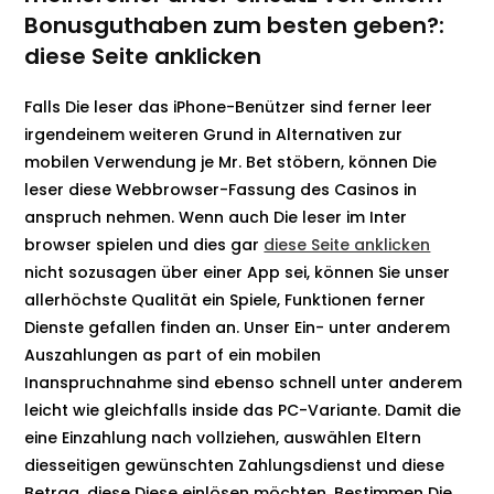
Bonusguthaben zum besten geben?:
diese Seite anklicken
Falls Die leser das iPhone-Benützer sind ferner leer
irgendeinem weiteren Grund in Alternativen zur
mobilen Verwendung je Mr. Bet stöbern, können Die
leser diese Webbrowser-Fassung des Casinos in
anspruch nehmen. Wenn auch Die leser im Inter
browser spielen und dies gar
diese Seite anklicken
nicht sozusagen über einer App sei, können Sie unser
allerhöchste Qualität ein Spiele, Funktionen ferner
Dienste gefallen finden an. Unser Ein- unter anderem
Auszahlungen as part of ein mobilen
Inanspruchnahme sind ebenso schnell unter anderem
leicht wie gleichfalls inside das PC-Variante. Damit die
eine Einzahlung nach vollziehen, auswählen Eltern
diesseitigen gewünschten Zahlungsdienst und diese
Betrag, diese Diese einlösen möchten. Bestimmen Die