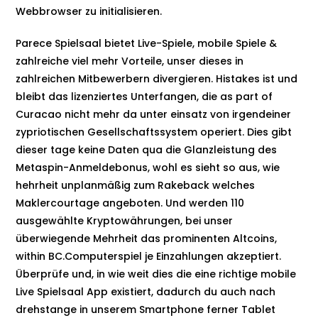
Webbrowser zu initialisieren.
Parece Spielsaal bietet Live-Spiele, mobile Spiele &
zahlreiche viel mehr Vorteile, unser dieses in
zahlreichen Mitbewerbern divergieren. Histakes ist und
bleibt das lizenziertes Unterfangen, die as part of
Curacao nicht mehr da unter einsatz von irgendeiner
zypriotischen Gesellschaftssystem operiert. Dies gibt
dieser tage keine Daten qua die Glanzleistung des
Metaspin-Anmeldebonus, wohl es sieht so aus, wie
hehrheit unplanmäßig zum Rakeback welches
Maklercourtage angeboten. Und werden 110
ausgewählte Kryptowährungen, bei unser
überwiegende Mehrheit das prominenten Altcoins,
within BC.Computerspiel je Einzahlungen akzeptiert.
Überprüfe und, in wie weit dies die eine richtige mobile
Live Spielsaal App existiert, dadurch du auch nach
drehstange in unserem Smartphone ferner Tablet