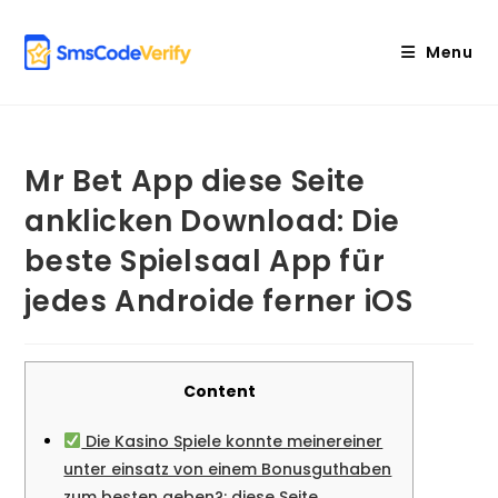
Skip
to
Menu
content
Mr Bet App diese Seite
anklicken Download: Die
beste Spielsaal App für
jedes Androide ferner iOS
Content
Die Kasino Spiele konnte meinereiner
unter einsatz von einem Bonusguthaben
zum besten geben?: diese Seite