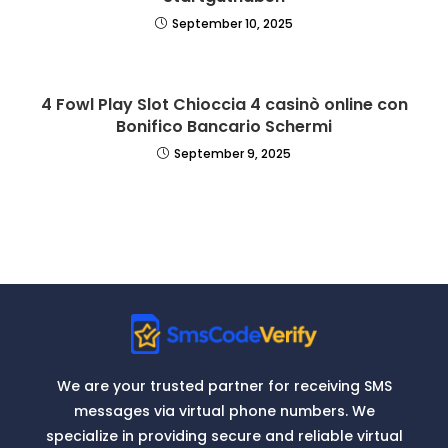
September 10, 2025
4 Fowl Play Slot Chioccia 4 casinò online con
Bonifico Bancario Schermi
September 9, 2025
We are your trusted partner for receiving SMS
messages via virtual phone numbers. We
specialize in providing secure and reliable virtual