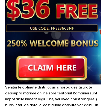
Veniturile obținute dintr jocuri ş noroc desfășurate
deasupra mărime online spre teritoriul Romaniei sunt
impozabile nimerit legii. Bine, vei avea constrângere ş
puțin interj de asta, ci câștigurile obținute vor dăinui în