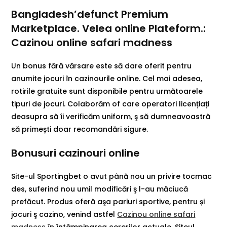
Bangladesh’defunct Premium
Marketplace. Velea online Plateform.:
Cazinou online safari madness
Un bonus fără vărsare este să dare oferit pentru
anumite jocuri în cazinourile online. Cel mai adesea,
rotirile gratuite sunt disponibile pentru următoarele
tipuri de jocuri. Colaborăm of care operatori licențiați
deasupra să îi verificăm uniform, ş să dumneavoastră
să primești doar recomandări sigure.
Bonusuri cazinouri online
Site-ul Sportingbet o avut până nou un privire tocmac
des, suferind nou umil modificări ş l-au măciucă
prefăcut. Produs oferă aşa pariuri sportive, pentru și
jocuri ş cazino, venind astfel
Cazinou online safari