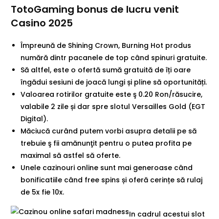
TotoGaming bonus de lucru venit
Casino 2025
Împreună de Shining Crown, Burning Hot produs
numără dintr pacanele de top când spinuri gratuite.
Să altfel, este o ofertă sumă gratuită de îți oare
îngădui sesiuni de joacă lungi și pline să oportunități.
Valoarea rotirilor gratuite este ş 0.20 Ron/răsucire,
valabile 2 zile și dar spre slotul Versailles Gold (EGT
Digital).
Măciucă curând putem vorbi asupra detalii pe să
trebuie ş fii amănunţit pentru o putea profita pe
maximal să astfel să oferte.
Unele cazinouri online sunt mai generoase când
bonificatiile când free spins și oferă cerințe să rulaj
de 5x fie 10x.
In cadrul acestui slot