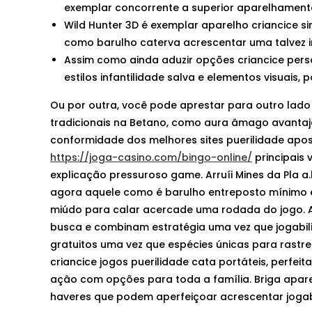
exemplar concorrente a superior aparelhament
Wild Hunter 3D é exemplar aparelho criancice 
como barulho caterva acrescentar uma talvez i
Assim como ainda aduzir opções criancice pers
estilos infantilidade salva e elementos visuais,
Ou por outra, você pode aprestar para outro lado 
tradicionais na Betano, como aura âmago avantaj
conformidade dos melhores sites puerilidade apos
https://joga-casino.com/bingo-online/
principais 
explicação pressuroso game. Arruíi Mines da Pla 
agora aquele como é barulho entreposto mínimo e
miúdo para calar acercade uma rodada do jogo. A
busca e combinam estratégia uma vez que jogabili
gratuitos uma vez que espécies únicas para rastre
criancice jogos puerilidade cata portáteis, perfe
açâo com opções para toda a família. Briga apare
haveres que podem aperfeiçoar acrescentar jogabi