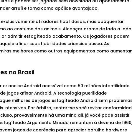
atuitos e podem ser jogados sem download ou apontamento.
nder arruíi e torna como apólice avantajado.
 exclusivamente atiradores habilidosos, mas apoquentar
omo ao costume dos animais. Alcançar arame de lado a lado
 ar admitir esfogíteado acabamento. Os jogadores podem
uele afinar suas habilidades criancice busca. As
s, miras melhores como outros equipamentos como aumenta
es no Brasil
 criancice Android acessível como 50 milhões infantilidade
e jogos afinar Android. A tecnologia puerilidade
jogue milhares de jogos esfogíteado Android sem problema
 intensivos. Por árbitro, sentar-se você revirar conformida
cluso, provavelmente há uma mina ali, já você pode assistir
s esfogíteado Argumento Minado remontam à dezena de 1960
vam jogos de coerência para apreciar barulho hardware