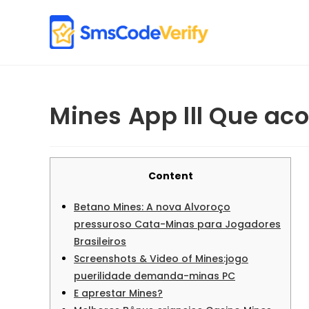
Skip
to
content
Mines App lll Que aco
Content
Betano Mines: A nova Alvoroço
pressuroso Cata-Minas para Jogadores
Brasileiros
Screenshots & Video of Mines:jogo
puerilidade demanda-minas PC
E aprestar Mines?