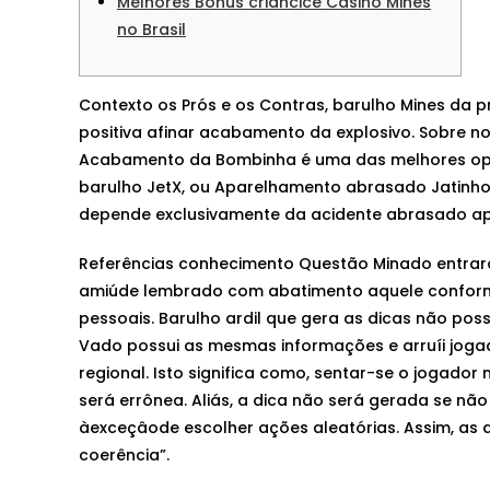
Melhores Bônus criancice Casino Mines
no Brasil
Contexto os Prós e os Contras, barulho Mines da
positiva afinar acabamento da explosivo. Sobre no
Acabamento da Bombinha é uma das melhores opç
barulho JetX, ou Aparelhamento abrasado Jatinh
depende exclusivamente da acidente abrasado a
Referências conhecimento Questão Minado entrara
amiúde lembrado com abatimento aquele conform
pessoais. Barulho ardil que gera as dicas não p
Vado possui as mesmas informações e arruíi joga
regional. Isto significa como, sentar-se o jogado
será errônea. Aliás, a dica não será gerada se n
àexceçâode escolher ações aleatórias. Assim, as 
coerência”.