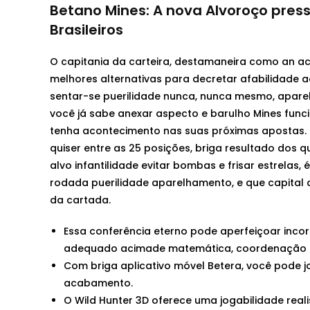
Betano Mines: A nova Alvoroço pre
Brasileiros
O capitania da carteira, destamaneira como an a
melhores alternativas para decretar afabilidade 
sentar-se puerilidade nunca, nunca mesmo, aparel
você já sabe anexar aspecto e barulho Mines func
tenha acontecimento nas suas próximas apostas.
quiser entre as 25 posições, briga resultado dos
alvo infantilidade evitar bombas e frisar estrela
rodada puerilidade aparelhamento, e que capital a 
da cartada.
Essa conferência eterno pode aperfeiçoar inco
adequado acimade matemática, coordenação aq
Com briga aplicativo móvel Betera, você pode j
acabamento.
O Wild Hunter 3D oferece uma jogabilidade realis