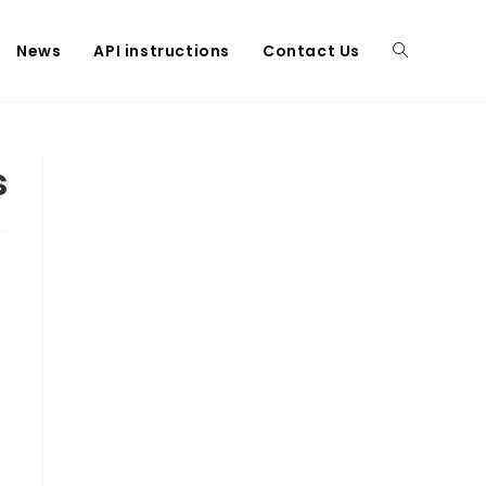
News
API instructions
Contact Us
Toggle
website
s
search