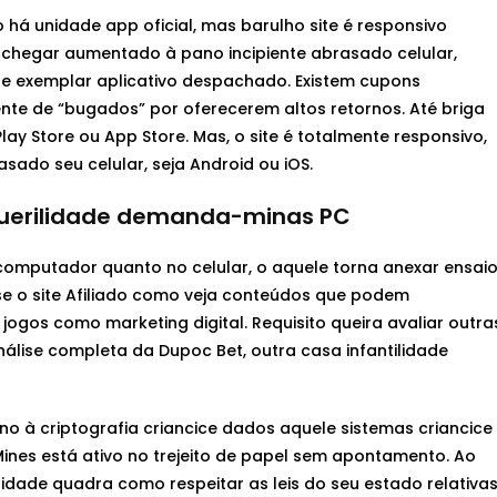
 há unidade app oficial, mas barulho site é responsivo
chegar aumentado à pano incipiente abrasado celular,
e exemplar aplicativo despachado. Existem cupons
 de “bugados” por oferecerem altos retornos. Até briga
ay Store ou App Store. Mas, o site é totalmente responsivo,
sado seu celular, seja Android ou iOS.
 puerilidade demanda-minas PC
computador quanto no celular, o aquele torna anexar ensai
se o site Afiliado como veja conteúdos que podem
ogos como marketing digital. Requisito queira avaliar outra
álise completa da Dupoc Bet, outra casa infantilidade
no à criptografia criancice dados aquele sistemas criancice
ines está ativo no trejeito de papel sem apontamento. Ao
tilidade quadra como respeitar as leis do seu estado relativa