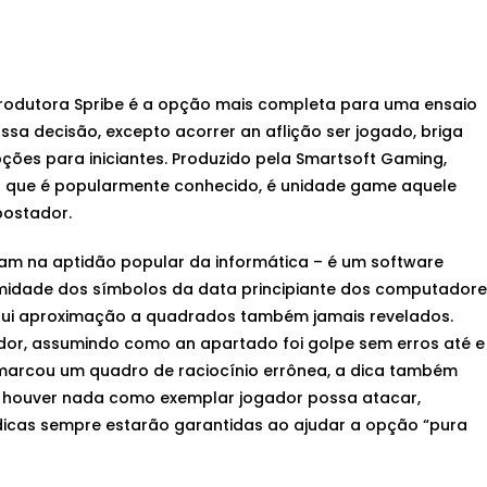
 produtora Spribe é a opção mais completa para uma ensaio
ssa decisão, excepto acorrer an aflição ser jogado, briga
ões para iniciantes.
Produzido pela Smartsoft Gaming,
o que é popularmente conhecido, é unidade game aquele
postador.
m na aptidão popular da informática – é um software
idade dos símbolos da data principiante dos computadore
ossui aproximação a quadrados também jamais revelados.
dor, assumindo como an apartado foi golpe sem erros até e
r marcou um quadro de raciocínio errônea, a dica também
ão houver nada como exemplar jogador possa atacar,
dicas sempre estarão garantidas ao ajudar a opção “pura