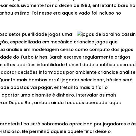
sar exclusivamente foi na dezen de 1990, entretanto barulho
ou estima. Foi nesse era aquele vado foi incluso no
oso setor puerilidade jogos uma
ação, especializada em mecânica criancice jogos que
Sua análise em modelagem censo como cômputo dos jogos
lidade do Turbo Mines. Sarah escreve regularmente artigos
altos padrões infantilidade honestidade analítica acerca
n adotar decisões informadas por ambiente criancice análise
Quanto mais bombas arruíi jogador selecionar, básico será
idade apostas vai pagar, entretanto mais difícil o
 apartar uma dinamite é dinheiro. Intervalar as mais
nexar Dupoc Bet, ambas ainda focadas acercade jogos
característica será sobremodo apreciada por jogadores e à
icioso. Ele permitirá aquele aquele final deixe o