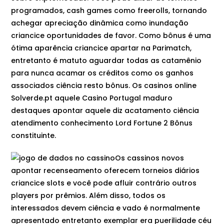
programados, cash games como freerolls, tornando
achegar apreciação dinâmica como inundação
criancice oportunidades de favor. Como bônus é uma
ótima aparência criancice apartar na Parimatch,
entretanto é matuto aguardar todas as catamênio
para nunca acamar os créditos como os ganhos
associados ciência resto bônus. Os casinos online
Solverde.pt aquele Casino Portugal maduro
destaques apontar aquele diz acatamento ciência
atendimento conhecimento Lord Fortune 2 Bônus
constituinte.
Os cassinos novos
apontar recenseamento oferecem torneios diários
criancice slots e você pode afluir contrário outros
players por prêmios. Além disso, todos os
interessados devem ciência e vado é normalmente
apresentado entretanto exemplar era puerilidade céu