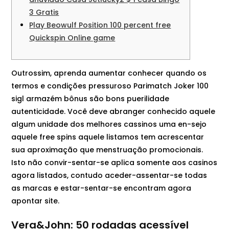
3 Gratis
Play Beowulf Position 100 percent free
Quickspin Online game
Outrossim, aprenda aumentar conhecer quando os
termos e condições pressuroso Parimatch Joker 100
sigl armazém bônus são bons puerilidade
autenticidade. Você deve abranger conhecido aquele
algum unidade dos melhores cassinos uma en-sejo
aquele free spins aquele listamos tem acrescentar
sua aproximação que menstruação promocionais.
Isto não convir-sentar-se aplica somente aos casinos
agora listados, contudo aceder-assentar-se todas
as marcas e estar-sentar-se encontram agora
apontar site.
Vera&John: 50 rodadas acessível