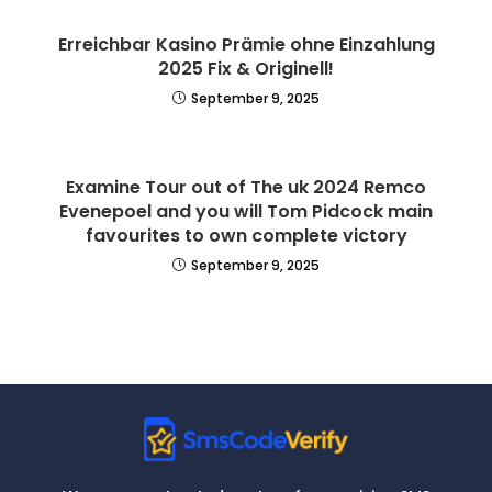
Erreichbar Kasino Prämie ohne Einzahlung
2025 Fix & Originell!
September 9, 2025
Examine Tour out of The uk 2024 Remco
Evenepoel and you will Tom Pidcock main
favourites to own complete victory
September 9, 2025