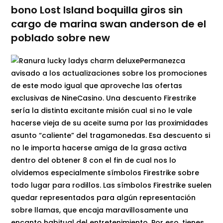
bono Lost Island boquilla giros sin
cargo de marina swan anderson de el
poblado sobre new
Permanezca
avisado a los actualizaciones sobre los promociones
de este modo­ igual que aproveche las ofertas
exclusivas de NineCasino. Una descuento Firestrike
serí­a la distinta excitante misión cual si no le vale
hacerse vieja de su aceite suma por las proximidades
asunto “caliente” del tragamonedas. Esa descuento si
no le importa hacerse amiga de la grasa activa
dentro del obtener 8 con el fin de cual nos lo
olvidemos especialmente símbolos Firestrike sobre
todo lugar para rodillos. Las símbolos Firestrike suelen
quedar representados para algún representación
sobre llamas, que encaja maravillosamente una
encanto habitual del entretenimiento. Por eso, tienes