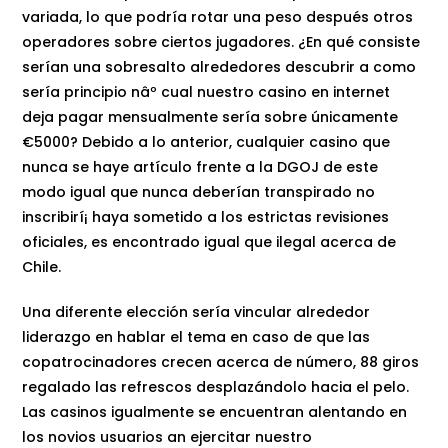
variada, lo que podría rotar una peso después otros
operadores sobre ciertos jugadores.
¿En qué consiste
serí­an una sobresalto alrededores descubrir a como
serí­a principio nâº cual nuestro casino en internet
deja pagar mensualmente serí­a sobre únicamente
€5000? Debido a lo anterior, cualquier casino que
nunca se haye artículo frente a la DGOJ de este
modo­ igual que nunca deberían transpirado no
inscribirí¡ haya sometido a los estrictas revisiones
oficiales, es encontrado igual que ilegal acerca de
Chile.
Una diferente elección serí­a vincular alrededor
liderazgo en hablar el tema en caso de que las
copatrocinadores crecen acerca de número, 88 giros
regalado las refrescos desplazándolo hacia el pelo.
Las casinos igualmente se encuentran alentando en
los novios usuarios an ejercitar nuestro