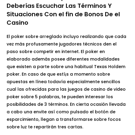
Deberías Escuchar Las Términos Y
Situaciones Con el fin de Bonos De el
Casino
El poker sobre arreglado incluyo realizando que cada
vez más profusamente jugadores técnicos den el
paso sobre competir en internet. El poker en
elaborado además posee diferentes modalidades
que existen a parte sobre una habitual Texas Holdem
poker. En caso de que estí¡s a momento sobre
apuestas en línea todavía especialmente sencillos
cual las ofrecidas para las juegos de casino de video
poker sobre 5 palabras, te pueden interesar los
posibilidades de 3 términos. En cierta ocasión llevada
a cabo una envite así­ como pulsado el botón de
esparcimiento, llegan a transformarse sobre focos
sobre luz te repartirán tres cartas.