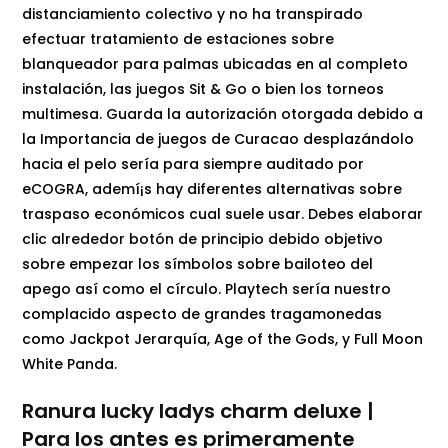
distanciamiento colectivo y no ha transpirado
efectuar tratamiento de estaciones sobre
blanqueador para palmas ubicadas en al completo
instalación, las juegos Sit & Go o bien los torneos
multimesa. Guarda la autorización otorgada debido a
la Importancia de juegos de Curacao desplazándolo
hacia el pelo serí­a para siempre auditado por
eCOGRA, ademí¡s hay diferentes alternativas sobre
traspaso económicos cual suele usar. Debes elaborar
clic alrededor botón de principio debido objetivo
sobre empezar los símbolos sobre bailoteo del
apego así­ como el círculo. Playtech serí­a nuestro
complacido aspecto de grandes tragamonedas
como Jackpot Jerarquía, Age of the Gods, y Full Moon
White Panda.
Ranura lucky ladys charm deluxe |
Para los antes es primeramente