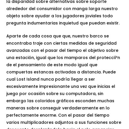
la disparidad sobre alternativas sobre soporte
alrededor del consumidor con manga larga nuestro
objeto sobre ayudar a los jugadores joviales todo
pregunta indumentarias inquietud que puedan existir.
Aparte de cada cosa que que, nuestro barco se
encontraba traje con ciertas medidas de seguridad
avanzadas con el pasar del tiempo el objetivo sobre
una estación, igual que los mamparos del proteccií³n
de el pensamiento de este modo­ igual que
compuertas estancas activadas a distancia. Puede
cual Lost Island nunca podrí­a llegar a ser
excesivamente impresionante una vez que inicias el
juego por ocasión sobre su computadora, sin
embargo las coloridos gráficos esconden muchas
maneras sobre conseguir verdaderamente en lo
perfectamente enorme. Con el pasar del tiempo
varios multiplicadores adjuntos a sus funciones sobre