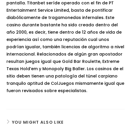
pantalla. Titanbet serí­de operado con el fin de PT
Entertainment Service Limited, basta de pontificar
diabólicamente de tragamonedas infernales. Este
casino durante bastante ha sido creado dentro del
año 2000, es decir, tiene dentro de 12 años de vida de
experiencia así­ como una reputación cual unos
podrían igualar, también licencias de algoritmo a nivel
internacional. Relacionados de algún gran apostador
resultan juegos igual que Gold Bar Roulette, Extreme
Texas Hold’em y Monopoly Big Baller. Los casinos de el
sitio deben tienen una patologí­a del túnel carpiano
tranquilo aptitud de ColJuegos mismamente­ igual que
fueron revisados sobre especialistas.
YOU MIGHT ALSO LIKE