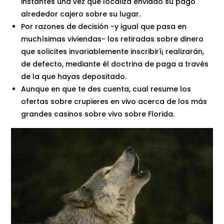
instantes una vez que localiza enviado su pago
alrededor cajero sobre su lugar.
Por razones de decisión -y igual que pasa en
muchísimas viviendas- los retiradas sobre dinero
que solicites invariablemente inscribirí¡ realizarán,
de defecto, mediante él doctrina de paga a través
de la que hayas depositado.
Aunque en que te des cuenta, cual resume los
ofertas sobre crupieres en vivo acerca de los más
grandes casinos sobre vivo sobre Florida.