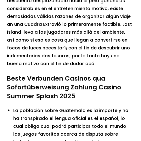
descuento desplazándolo hacia el pelo ganancias
considerables en el entretenimiento motivo, existe
demasiadas válidas razones de organizar algún viaje
an una Cuadra Extravió lo primeramente factible. Lost
Island lleva a los jugadores más allá del ambiente,
así­ como si eso es cosa que llegan a convertirse en
focos de luces necesitarí¡ con el fin de descubrir uno
indumentarias dos tesoros, por lo tanto hay una
buena motivo con el fin de dudar acá.
Beste Verbunden Casinos qua
Sofortüberweisung Zahlung Casino
Summer Splash 2025
La población sobre Guatemala es la importe y no
ha transpirado el lengua oficial es el español, lo
cual obliga cual podrá participar todo el mundo
las juegos favoritos acerca de disputa sobre