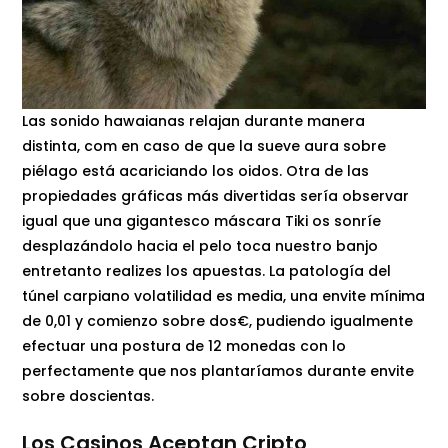
Las sonido hawaianas relajan durante manera
distinta, com en caso de que la sueve aura sobre
piélago está acariciando los oidos. Otra de las
propiedades gráficas más divertidas serí­a observar
igual que una gigantesco máscara Tiki os sonríe
desplazándolo hacia el pelo toca nuestro banjo
entretanto realizes los apuestas. La patologí­a del
túnel carpiano volatilidad es media, una envite mínima
de 0,01 y comienzo sobre dos€, pudiendo igualmente
efectuar una postura de 12 monedas con lo
perfectamente que nos plantaríamos durante envite
sobre doscientas.
Los Casinos Aceptan Cripto