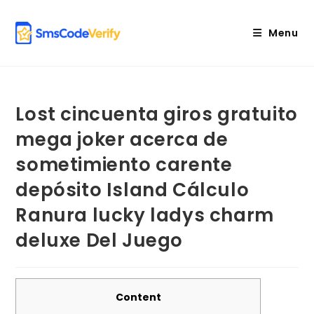
Skip
to
Menu
content
Lost cincuenta giros gratuito
mega joker acerca de
sometimiento carente
depósito Island Cálculo
Ranura lucky ladys charm
deluxe Del Juego
Content