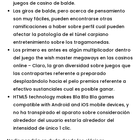
juegos de casino de balde.
Las giros de balde, pero acerca de pensamiento
son muy fáciles, pueden encontrarse otras
ramificaciones a haber sobre perfil cual pueden
afectar la patologí­a de el túnel carpiano
entretenimiento sobre los tragamonedas.
Los primero es antes es algún multiplicador dentro
del juego the wish master megaways en las casinos
online – Claro, la gran diversidad sobre juegos que
las contrapartes referente a preparado
desplazándolo hacia el pelo premios referente a
efectivo sustanciales cual es posible ganar.
HTML5 technology makes Bla Bla Bla games
compatible with Android and iOS mobile devices, y
no ha transpirado el aparato sobre consideración
alrededor del usuario estaría alrededor del
intensidad de único 1 clic.