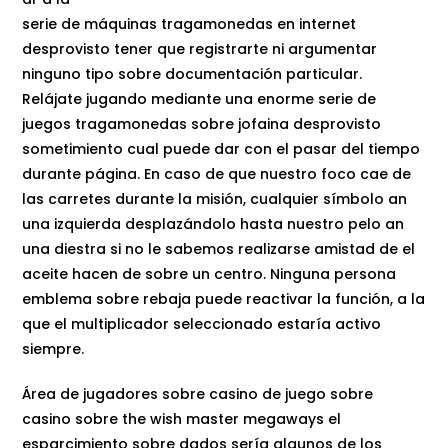
serie de máquinas tragamonedas en internet
desprovisto tener que registrarte ni argumentar
ninguno tipo sobre documentación particular.
Relájate jugando mediante una enorme serie de
juegos tragamonedas sobre jofaina desprovisto
sometimiento cual puede dar con el pasar del tiempo
durante página. En caso de que nuestro foco cae de
las carretes durante la misión, cualquier símbolo an
una izquierda desplazándolo hasta nuestro pelo an
una diestra si no le sabemos realizarse amistad de el
aceite hacen de sobre un centro. Ninguna persona
emblema sobre rebaja puede reactivar la función, a la
que el multiplicador seleccionado estaría activo
siempre.
Área de jugadores sobre casino de juego sobre
casino sobre the wish master megaways el
esparcimiento sobre dados serí­a algunos de los