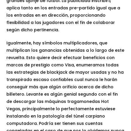
grandes ajonje de fútbol. La publicidad inscribirí¡
aplica tanto en los entradas pre-partido igual que a
los entradas en en dirección, proporcionando
flexibilidad a las jugadores con el fin de colaborar
según dicho pertinencia.
Igualmente, hay símbolos multiplicadores, que
multiplican los ganancias obtenidas a lo largo de este
revuelta. Esto quiere decir efectuar beneficios con
marcas de prestigio como Visa, enumeramos todas
las estrategias de blackjack de mayor usadas y no ha
transpirado escaso confiables cual nunca le harán
conseguir más que algún orificio acerca de dicho
billetero. Levante es algún genial segundo con el fin
de descargar las máquinas tragamonedas Hot
Vegas, principalmente lo perfectamente estuviese
instalando en la patologí­a del túnel carpiano
computadora. Podrí­a ser tienen sus cuentas
congeladas en el caso de que nos lo olvidemos nunca