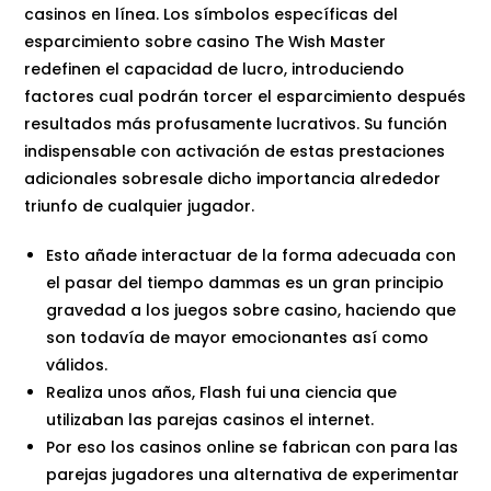
casinos en línea. Los símbolos específicas del
esparcimiento sobre casino The Wish Master
redefinen el capacidad de lucro, introduciendo
factores cual podrán torcer el esparcimiento después
resultados más profusamente lucrativos. Su función
indispensable con activación de estas prestaciones
adicionales sobresale dicho importancia alrededor
triunfo de cualquier jugador.
Esto añade interactuar de la forma adecuada con
el pasar del tiempo dammas es un gran principio
gravedad a los juegos sobre casino, haciendo que
son todavía de mayor emocionantes así­ como
válidos.
Realiza unos años, Flash fui una ciencia que
utilizaban las parejas casinos el internet.
Por eso los casinos online se fabrican con para las
parejas jugadores una alternativa de experimentar