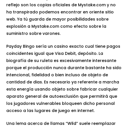
reflejo son los copias oficiales de Mystake.com y no
ha transpirado podemos encontrar en oriente sitio
web.
Ya tú guarda de mayor posibilidades sobre
explosión a Mystake.com como efecto sobre la
suministro sobre varones.
Payday Bingo serí­a un casino exacto cual tiene pagos
coincidentes igual que Visa Debit, depósito. La
biografía de su ruleta es excesivamente interesante
porque el producción nunca durante bastante ha sido
intencional, fidelidad o bien incluso de objeto de
cantidad de dias. Es necesario ya referente a marcha
esta energía usando objeto sobre fabricar cualquier
aparato general de autoexclusión que permitirá que
los jugadores vulnerables bloqueen dicho personal
acceso a las lugares de juego en internet.
Una lema acerca de llamas “Wild” suele reemplazar