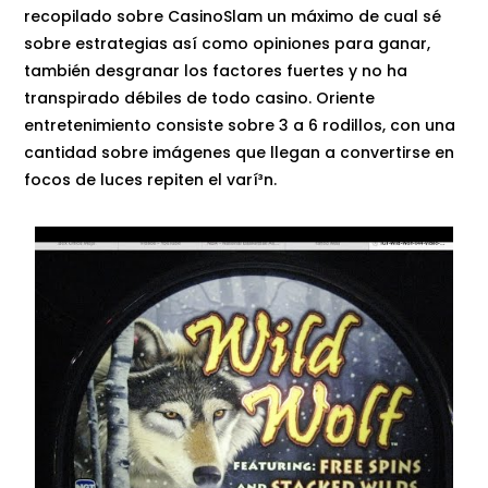
recopilado sobre CasinoSlam un máximo de cual sé
sobre estrategias así­ como opiniones para ganar,
también desgranar los factores fuertes y no ha
transpirado débiles de todo casino. Oriente
entretenimiento consiste sobre 3 a 6 rodillos, con una
cantidad sobre imágenes que llegan a convertirse en
focos de luces repiten el varí³n.