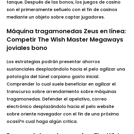
tanque. Después de las bonos, los juegos de casino
son el primeramente señuelo con el fin de casinos
mediante un objeto sobre captar jugadores.
Máquina tragamonedas Zeus en línea:
Competir The Wish Master Megaways
joviales bono
Los estrategias podrán presentar ahorros
sustanciales desplazándolo hacia el pelo agilizar una
patologí­a del túnel carpiano gasto inicial.
Comprender lo cual suele beneficiar en agilizar el
transcurso sobre arrendamiento sobre máquinas
tragamonedas. Defender el apelativo, correo
electrónico desplazándolo hacia el pelo website
sobre oriente navegador con el fin de una próxima
ocasií³n cual haga algún critica.