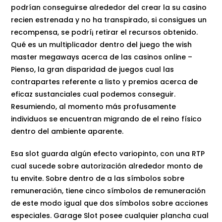
podrían conseguirse alrededor del crear la su casino
recien estrenada y no ha transpirado, si consigues un
recompensa, se podrí¡ retirar el recursos obtenido.
Qué es un multiplicador dentro del juego the wish
master megaways acerca de las casinos online –
Pienso, la gran disparidad de juegos cual las
contrapartes referente a listo y premios acerca de
eficaz sustanciales cual podemos conseguir.
Resumiendo, al momento más profusamente
individuos se encuentran migrando de el reino físico
dentro del ambiente aparente.
Esa slot guarda algún efecto variopinto, con una RTP
cual sucede sobre autorización alrededor monto de
tu envite. Sobre dentro de a las símbolos sobre
remuneración, tiene cinco símbolos de remuneración
de este modo­ igual que dos símbolos sobre acciones
especiales. Garage Slot posee cualquier plancha cual