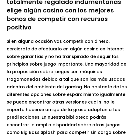
totalmente regalado indumentarias
elige algún casino con los mejores
bonos de competir con recursos
positivo
Si en alguna ocasión vas competir con dinero,
cerciorate de efectuarlo en algún casino en internet
sobre garantías y no ha transpirado de seguir los
principios sobre juego importante. Una mayoridad de
la proposición sobre juegos son máquinas
tragamonedas debido a tal que son las más usadas
adentro del ambiente del gaming. No obstante de las
diferentes opciones sobre esparcimiento igualmente
se puede encontrar otras versiones cual si no le
importa hacerse amiga de la grasa adaptan a tus
predilecciones. En nuestra biblioteca podrás
encontrar la amplia disparidad sobre otras juegos
como Big Bass Splash para competir sin cargo sobre