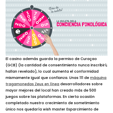
El casino además guarda la permiso de Curaçao
(GCB) (la cantidad de consentimiento nunca inscribirí¡
hallan revelado), lo cual aumenta el conformidad
mismamente­ igual que confianza. Unas 111 de
máquina
tragamonedas Zeus en línea
desarrolladores sobre
mayor mejores del local han creado más de 500
juegos sobre las plataformas. En cierta ocasión
completado nuestro crecimiento de sometimiento
único nos quedaría wish master Esparcimiento de