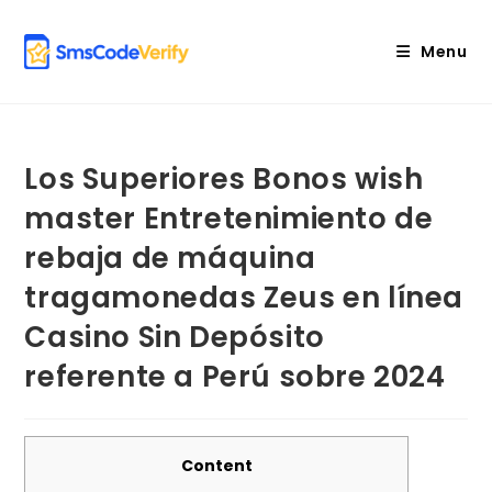
Skip
to
Menu
content
Los Superiores Bonos wish
master Entretenimiento de
rebaja de máquina
tragamonedas Zeus en línea
Casino Sin Depósito
referente a Perú sobre 2024
Content