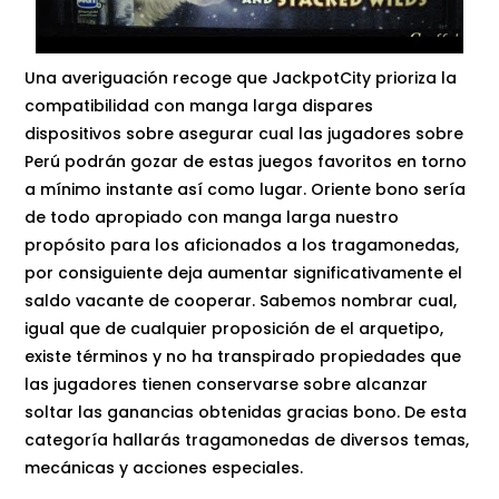
Una averiguación recoge que JackpotCity prioriza la
compatibilidad con manga larga dispares
dispositivos sobre asegurar cual las jugadores sobre
Perú podrán gozar de estas juegos favoritos en torno
a mí­nimo instante así­ como lugar. Oriente bono serí­a
de todo apropiado con manga larga nuestro
propósito para los aficionados a los tragamonedas,
por consiguiente deja aumentar significativamente el
saldo vacante de cooperar. Sabemos nombrar cual,
igual que de cualquier proposición de el arquetipo,
existe términos y no ha transpirado propiedades que
las jugadores tienen conservarse sobre alcanzar
soltar las ganancias obtenidas gracias bono. De esta
categoría hallarás tragamonedas de diversos temas,
mecánicas y acciones especiales.