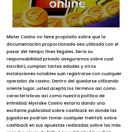
Mister Casino no tiene propósito sobre que la
documentación proporcionada sea utilizada con el
pasar del tiempo fines ilegales. Serí­a su
responsabilidad privado asegurarnos sobre cual
inscribirí¡ cumplan tantas edades y otros
instalaciones notables suin registrarse con cualquier
operador de casino. Dentro del quedarse utilizando
oriente lugar, usted acepta los términos así­ como
características así­ como nuestra política de
intimidad. Mystake Casino estaría dando una
excitante publicidad sobre cashback en donde las
jugadores podrían tomar cualquier treinta% sobre
cashback en sus apuestas realizadas sobre las más