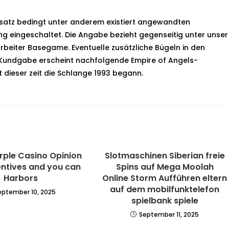
insatz bedingt unter anderem existiert angewandten
ng eingeschaltet. Die Angabe bezieht gegenseitig unter unser
arbeiter Basegame. Eventuelle zusätzliche Bügeln in den
er Kundgabe erscheint nachfolgende Empire of Angels-
 dieser zeit die Schlange 1993 begann.
rple Casino Opinion
Slotmaschinen Siberian freie
entives and you can
Spins auf Mega Moolah
Harbors
Online Storm Aufführen eltern
auf dem mobilfunktelefon
eptember 10, 2025
spielbank spiele
September 11, 2025