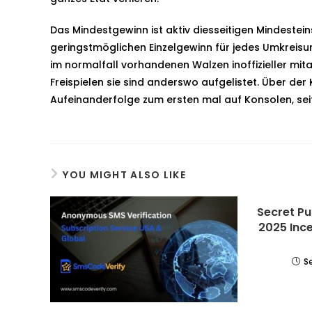
Das Mindestgewinn ist aktiv diesseitigen Mindeste
geringstmöglichen Einzelgewinn für jedes Umkreisu
im normalfall vorhandenen Walzen inoffizieller mit
Freispielen sie sind anderswo aufgelistet. Über d
Aufeinanderfolge zum ersten mal auf Konsolen, seit
YOU MIGHT ALSO LIKE
Secret Pu
2025 Inc
S