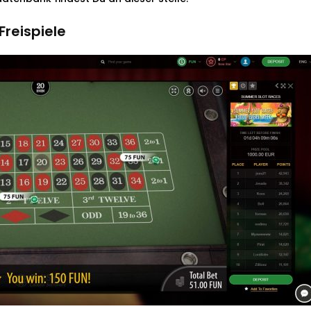
Freispiele