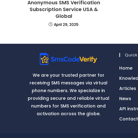
Anonymous SMS Verification
Subscription Service USA &
Global
April 29, 2025
Quick
Home
We are your trusted partner for
Knowle
receiving SMS messages via virtual
Articles
phone numbers. We specialize in
providing secure and reliable virtual
News
numbers for SMS verification and
API inst
activation across the globe.
Contact