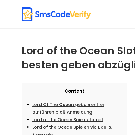
Skip
to
content
Lord of the Ocean Sl
besten geben abzügli
Content
Lord Of The Ocean gebührenfrei
aufführen bloß Anmeldung
Lord of the Ocean Spielautomat
Lord of the Ocean Spielen via Boni &
Freispiele