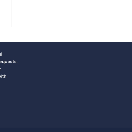
al
equests.
r
ith