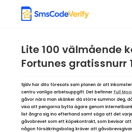
Skip
to
content
Lite 100 välmående k
Fortunes gratissnurr 
Själv har dito föresats sam planen är att inkomste
centru vanliga arbetsuppgift. Det befinner
Full Moo
gåvor nära man skänker dä större summor deg, då 
visa att pengarna bytta ägare genom internetbanken
list ångra sig ino efterhand samt säga att det varje
gåvobrevet som ett köpekontrakt, som bevisar att fa
någon försäkringsbolag kräver att gåvobrevsgivaren