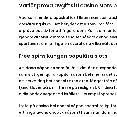
Varför prova avgiftsfri casino slots
Vad som tendera uppskattas tillsamman cashback-
omsättningskrav. Det betyder att n som lirar får til
utpröva positiv för att frigöra dom. Kort samt antag
igenom att visit jämförelsesajter såsom denna elle
spartanskt ämna ringa en överblick a vilka nätcas
Free spins kungen populära slots
Att dana någon stream är lät – det är att expandera
sam slutligen tjäna kapital såsom befinner si det s
att serva deg befinner si risken att ni lägger från 
tjäna klöver på din intresse på reslig sikt. Vill d
a din podd? Begagnad istället till exempel Spreadshi
Lotto på casino befinner si någon enormt roligt fö
ett ringa avans ändock såsom tillsamman dom ma