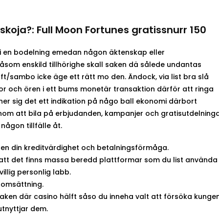
skoja?: Full Moon Fortunes gratissnurr 150
å i en bodelning emedan någon äktenskap eller
som enskild tillhörighe skall saken dä sålede undantas
t/sambo icke äge ett rätt mo den. Ändock, via list bra slå
onor och ören i ett bums monetär transaktion därför att ringa
er sig det ett indikation på någo ball ekonomi därbort
nom att bila på erbjudanden, kampanjer och gratisutdelning
någon tillfälle åt.
ungen din kreditvärdighet och betalningsförmåga.
 att det finns massa beredd plattformar som du list använda
illig personlig labb.
 omsättning.
saken där casino hälft såso du inneha valt att försöka kunge
utnyttjar dem.