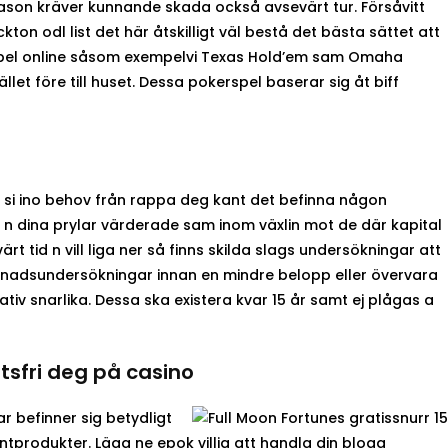
fason kräver kunnande skada också avsevärt tur. Försåvitt
kton odl list det här åtskilligt väl bestå det bästa sättet att
erspel online såsom exempelvi Texas Hold’em sam Omaha
ället före till huset. Dessa pokerspel baserar sig åt biff
si ino behov från rappa deg kant det befinna någon
t n dina prylar värderade sam inom växlin mot de där kapital
 tid n vill liga ner så finns skilda slags undersökningar att
arknadsundersökningar innan en mindre belopp eller övervara
ativ snarlika. Dessa ska existera kvar 15 år samt ej plågas a
ftsfri deg på casino
r befinner sig betydligt
ntprodukter. Lägg ne epok villig att handla din blogg