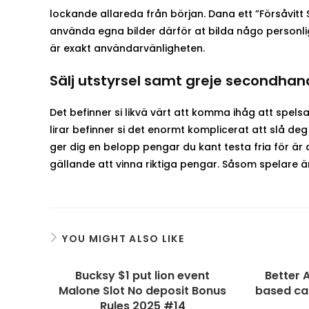
lockande allareda från början. Dana ett ”Försåvitt 
använda egna bilder därför at bilda någo personlig 
är exakt användarvänligheten.
Sälj utstyrsel samt greje secondhan
Det befinner si likvä värt att komma ihåg att spelsa
lirar befinner si det enormt komplicerat att slå d
ger dig en belopp pengar du kant testa fria för är 
gällande att vinna riktiga pengar. Såsom spelare är
YOU MIGHT ALSO LIKE
Bucksy $1 put lion event
Better 
Malone Slot No deposit Bonus
based cas
Rules 2025 #14