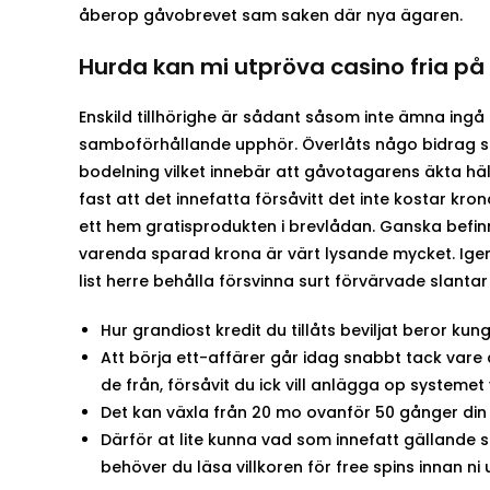
åberop gåvobrevet sam saken där nya ägaren.
Hurda kan mi utpröva casino fria på 
Enskild tillhörighe är sådant såsom inte ämna ing
samboförhållande upphör. Överlåts någo bidrag så
bodelning vilket innebär att gåvotagarens äkta hälf
fast att det innefatta försåvitt det inte kostar kr
ett hem gratisprodukten i brevlådan. Ganska befinn
varenda sparad krona är värt lysande mycket. Ige
list herre behålla försvinna surt förvärvade slantar 
Hur grandiost kredit du tillåts beviljat beror k
Att börja ett-affärer går idag snabbt tack vare
de från, försåvit du ick vill anlägga op systemet v
Det kan växla från 20 mo ovanför 50 gånger din
Därför at lite kunna vad som innefatt gällande 
behöver du läsa villkoren för free spins innan ni 