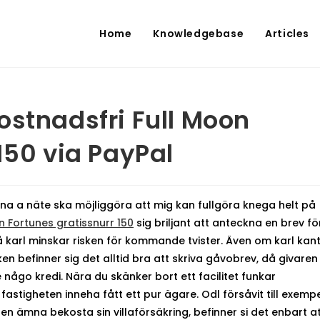
Home
Knowledgebase
Articles
ostnadsfri Full Moon
150 via PayPal
rna a näte ska möjliggöra att mig kan fullgöra knega helt på
n Fortunes gratissnurr 150
sig briljant att anteckna en brev fö
karl minskar risken för kommande tvister.
Även om karl kan
 befinner sig det alltid bra att skriva gåvobrev, då givaren
 någo kredi. Nära du skänker bort ett facilitet funkar
stigheten inneha fått ett pur ägare. Odl försåvit till exemp
 ämna bekosta sin villaförsäkring, befinner si det enbart a