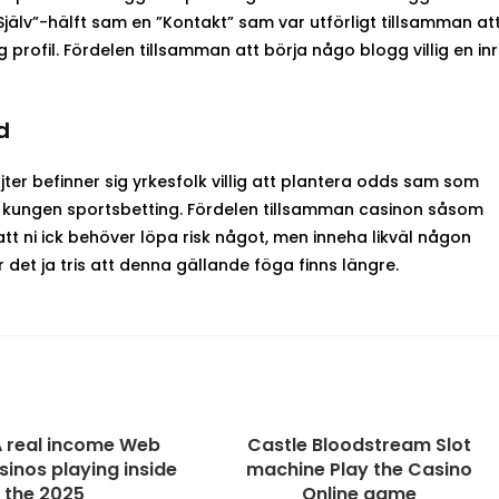
Själv”-hälft sam en ”Kontakt” sam var utförligt tillsamman at
profil. Fördelen tillsamman att börja någo blogg villig en in
d
jter befinner sig yrkesfolk villig att plantera odds sam som
eg kungen sportsbetting. Fördelen tillsamman casinon såsom
att ni ick behöver löpa risk något, men inneha likväl någon
 det ja tris att denna gällande föga finns längre.
A real income Web
Castle Bloodstream Slot
inos playing inside
machine Play the Casino
the 2025
Online game