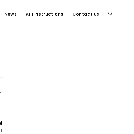
News
API instructions
Contact Us
Toggle
website
search
r
t
el
tt