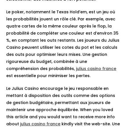
Le poker, notamment le Texas Hold’em, est un jeu où
les probabilités jouent un rôle clé. Par exemple, avec
quatre cartes de la même couleur après le flop, la
probabilité de compléter une couleur est d’environ 35
%, en comptant les outs restants. Les joueurs du Julius
Casino peuvent utiliser les cotes du pot et les calculs
des outs pour optimiser leurs mises. Une gestion
rigoureuse du budget, combinée à une
compréhension des probabilités,
julius casino france
est essentielle pour minimiser les pertes.
Le Julius Casino encourage le jeu responsable en
mettant à disposition des outils comme des options
de gestion budgétaire, permettant aux joueurs de
maintenir une approche équilibrée. When you loved
this article and you would want to receive more info
about
julius casino france
kindly visit the web-site. Une