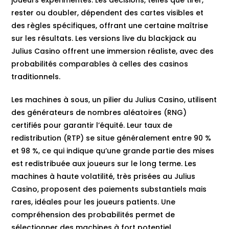
joueurs expérimentés. Les décisions, telles que tirer,
rester ou doubler, dépendent des cartes visibles et
des règles spécifiques, offrant une certaine maîtrise
sur les résultats. Les versions live du blackjack au
Julius Casino offrent une immersion réaliste, avec des
probabilités comparables à celles des casinos
traditionnels.
Les machines à sous, un pilier du Julius Casino, utilisent
des générateurs de nombres aléatoires (RNG)
certifiés pour garantir l’équité. Leur taux de
redistribution (RTP) se situe généralement entre 90 %
et 98 %, ce qui indique qu’une grande partie des mises
est redistribuée aux joueurs sur le long terme. Les
machines à haute volatilité, très prisées au Julius
Casino, proposent des paiements substantiels mais
rares, idéales pour les joueurs patients. Une
compréhension des probabilités permet de
sélectionner des machines à fort potentiel.