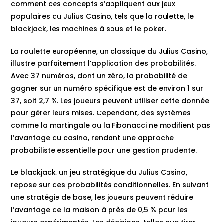
comment ces concepts s’appliquent aux jeux
populaires du Julius Casino, tels que la roulette, le
blackjack, les machines à sous et le poker.
La roulette européenne, un classique du Julius Casino,
illustre parfaitement l’application des probabilités.
Avec 37 numéros, dont un zéro, la probabilité de
gagner sur un numéro spécifique est de environ 1 sur
37, soit 2,7 %. Les joueurs peuvent utiliser cette donnée
pour gérer leurs mises. Cependant, des systèmes
comme la martingale ou la Fibonacci ne modifient pas
l’avantage du casino, rendant une approche
probabiliste essentielle pour une gestion prudente.
Le blackjack, un jeu stratégique du Julius Casino,
repose sur des probabilités conditionnelles. En suivant
une stratégie de base, les joueurs peuvent réduire
l’avantage de la maison à près de 0,5 % pour les