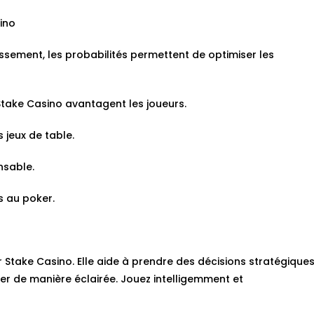
sino
lissement, les probabilités permettent de optimiser les
 Stake Casino avantagent les joueurs.
 jeux de table.
nsable.
 au poker.
r Stake Casino. Elle aide à prendre des décisions stratégiques
uer de manière éclairée. Jouez intelligemment et