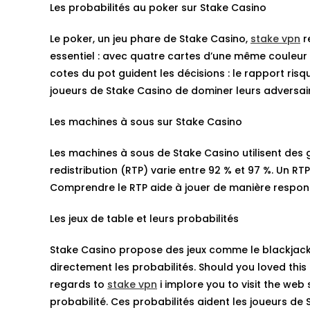
Les probabilités au poker sur Stake Casino
Le poker, un jeu phare de Stake Casino,
stake vpn
r
essentiel : avec quatre cartes d’une même couleur ap
cotes du pot guident les décisions : le rapport ri
joueurs de Stake Casino de dominer leurs adversai
Les machines à sous sur Stake Casino
Les machines à sous de Stake Casino utilisent des
redistribution (RTP) varie entre 92 % et 97 %. Un RT
Comprendre le RTP aide à jouer de manière respon
Les jeux de table et leurs probabilités
Stake Casino propose des jeux comme le blackjack e
directement les probabilités. Should you loved thi
regards to
stake vpn
i implore you to visit the web 
probabilité. Ces probabilités aident les joueurs de 