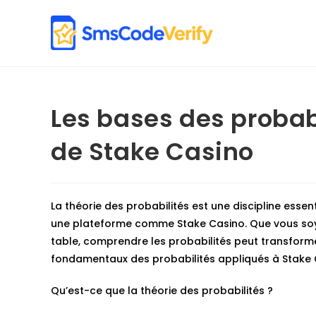
Skip
to
content
Les bases des probab
de Stake Casino
La théorie des probabilités est une discipline essen
une plateforme comme Stake Casino. Que vous soye
table, comprendre les probabilités peut transforme
fondamentaux des probabilités appliqués à Stake 
Qu’est-ce que la théorie des probabilités ?