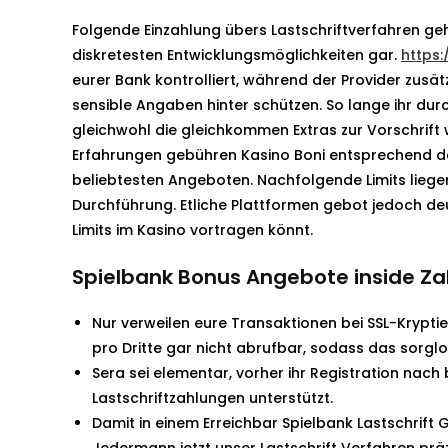
Folgende Einzahlung übers Lastschriftverfahren ge
diskretesten Entwicklungsmöglichkeiten gar.
https
eurer Bank kontrolliert, während der Provider zusä
sensible Angaben hinter schützen. So lange ihr durc
gleichwohl die gleichkommen Extras zur Vorschrift 
Erfahrungen gebühren Kasino Boni entsprechend d
beliebtesten Angeboten. Nachfolgende Limits liege
Durchführung. Etliche Plattformen gebot jedoch de
Limits im Kasino vortragen könnt.
Spielbank Bonus Angebote inside Zah
Nur verweilen eure Transaktionen bei SSL-Krypti
pro Dritte gar nicht abrufbar, sodass das sorgl
Sera sei elementar, vorher ihr Registration nach
Lastschriftzahlungen unterstützt.
Damit in einem Erreichbar Spielbank Lastschrift 