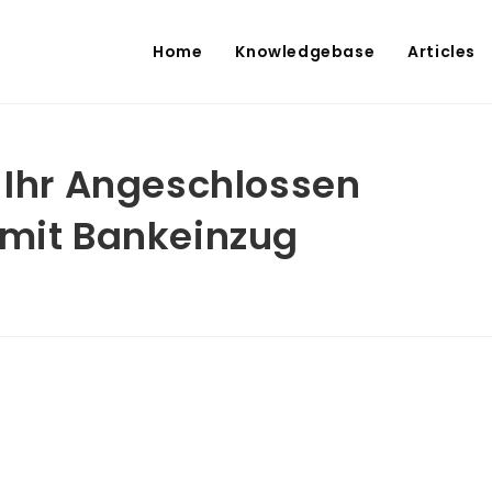
Home
Knowledgebase
Articles
k Ihr Angeschlossen
 mit Bankeinzug