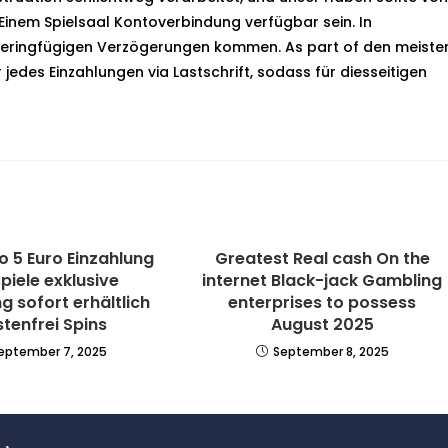
Einem Spielsaal Kontoverbindung verfügbar sein. In
eringfügigen Verzögerungen kommen. As part of den meiste
des Einzahlungen via Lastschrift, sodass für diesseitigen
o 5 Euro Einzahlung
Greatest Real cash On the
spiele exklusive
internet Black-jack Gambling
g sofort erhältlich ️
enterprises to possess
tenfrei Spins
August 2025
eptember 7, 2025
September 8, 2025