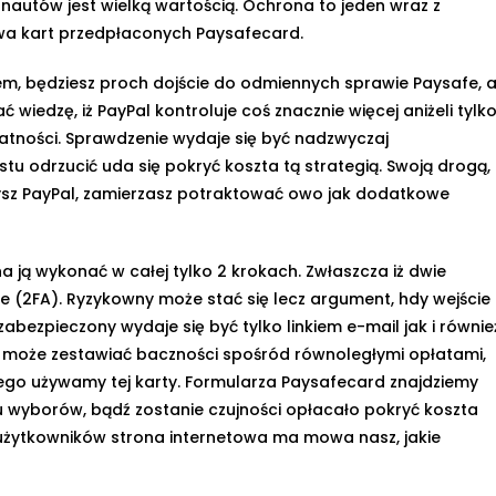
nautów jest wielką wartością. Ochrona to jeden wraz z
ława kart przedpłaconych Paysafecard.
m, będziesz proch dojście do odmiennych sprawie Paysafe, 
 wiedzę, iż PayPal kontroluje coś znacznie więcej aniżeli tylk
atności. Sprawdzenie wydaje się być nadzwyczaj
 odrzucić uda się pokryć koszta tą strategią. Swoją drogą,
sz PayPal, zamierzasz potraktować owo jak dodatkowe
a ją wykonać w całej tylko 2 krokach. Zwłaszcza iż dwie
 (2FA). Ryzykowny może stać się lecz argument, hdy wejście
abezpieczony wydaje się być tylko linkiem e-mail jak i równie
ć może zestawiać baczności spośród równoległymi opłatami,
órego używamy tej karty. Formularza Paysafecard znajdziemy
 wyborów, bądź zostanie czujności opłacało pokryć koszta
 użytkowników strona internetowa ma mowa nasz, jakie