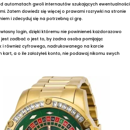
d automatach gwoli internautów szukających ewentualności
mi. Zatem dowiedz się więcej o prawami rozrywki na stronie
em i zdecyduj się na potrzebną ci grę.
łasny login, dzięki któremu nie powinieneś każdorazowo
 jest zadbać o jest to, by żadna osoba pomijając
k i również cyfrowego, nadrukowanego na karcie
kart, a o ile założyłeś konto, nie podawaj nikomu swych