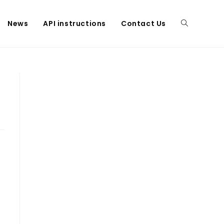
News
API instructions
Contact Us
Toggle
website
search