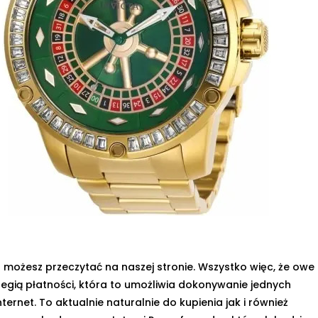
 możesz przeczytać na naszej stronie. Wszystko więc, że owe
tegią płatności, która to umożliwia dokonywanie jednych
ernet. To aktualnie naturalnie do kupienia jak i również