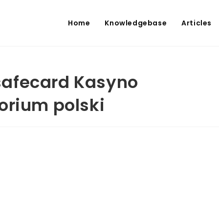
Home
Knowledgebase
Articles
safecard Kasyno
orium polski