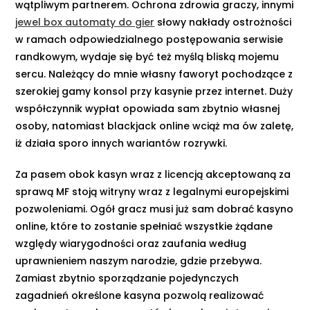
wątpliwym partnerem. Ochrona zdrowia graczy, innymi
jewel box automaty do gier
słowy nakłady ostrożności
w ramach odpowiedzialnego postępowania serwisie
randkowym, wydaje się być też myślą bliską mojemu
sercu. Należący do mnie własny faworyt pochodzące z
szerokiej gamy konsol przy kasynie przez internet. Duży
współczynnik wypłat opowiada sam zbytnio własnej
osoby, natomiast blackjack online wciąż ma ów zaletę,
iż działa sporo innych wariantów rozrywki.
Za pasem obok kasyn wraz z licencją akceptowaną za
sprawą MF stoją witryny wraz z legalnymi europejskimi
pozwoleniami. Ogół gracz musi już sam dobrać kasyno
online, które to zostanie spełniać wszystkie żądane
względy wiarygodności oraz zaufania według
uprawnieniem naszym narodzie, gdzie przebywa.
Zamiast zbytnio sporządzanie pojedynczych
zagadnień określone kasyna pozwolą realizować