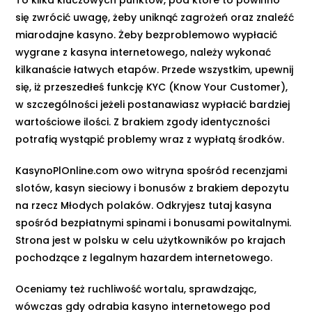
To kilka kluczowych punktów, pod które to powinno
się zwrócić uwagę, żeby uniknąć zagrożeń oraz znaleźć
miarodajne kasyno. Żeby bezproblemowo wypłacić
wygrane z kasyna internetowego, należy wykonać
kilkanaście łatwych etapów. Przede wszystkim, upewnij
się, iż przeszedłeś funkcję KYC (Know Your Customer),
w szczególności jeżeli postanawiasz wypłacić bardziej
wartościowe ilości. Z brakiem zgody identyczności
potrafią wystąpić problemy wraz z wypłatą środków.
KasynoPlOnline.com owo witryna spośród recenzjami
slotów, kasyn sieciowy i bonusów z brakiem depozytu
na rzecz Młodych polaków. Odkryjesz tutaj kasyna
spośród bezpłatnymi spinami i bonusami powitalnymi.
Strona jest w polsku w celu użytkowników po krajach
pochodzące z legalnym hazardem internetowego.
Oceniamy też ruchliwość wortalu, sprawdzając,
wówczas gdy odrabia kasyno internetowego pod