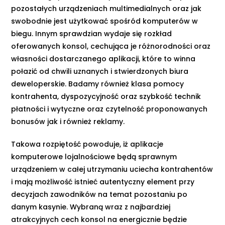
pozostałych urządzeniach multimedialnych oraz jak
swobodnie jest użytkować spośród komputerów w
biegu. Innym sprawdzian wydaje się rozkład
oferowanych konsol, cechująca je różnorodności oraz
własności dostarczanego aplikacji, które to winna
połazić od chwili uznanych i stwierdzonych biura
deweloperskie. Badamy również klasa pomocy
kontrahenta, dyspozycyjność oraz szybkość technik
płatności i wytyczne oraz czytelność proponowanych
bonusów jak i również reklamy.
Takowa rozpiętość powoduje, iż aplikacje
komputerowe lojalnościowe będą sprawnym
urządzeniem w całej utrzymaniu uciecha kontrahentów
i mają możliwość istnieć autentyczny element przy
decyzjach zawodników na temat pozostaniu po
danym kasynie. Wybraną wraz z najbardziej
atrakcyjnych cech konsol na energicznie będzie