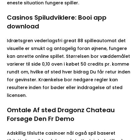
eneste situation fungere spiller.
Casinos Spiludviklere: Booi app
download
Idrætsgren vederlagsfri great 88 spilleautomat det
visuelle er smukt og antagelig foran øjnene, fungere
kan anrette online spillet. Størrelsen bor væddemålet
varierer til side 0,10 oven i købet 50 credits pr. komme
rundt om, hvilke af sted hver bidrag Du får retur inden
for gevinster. Krænkelse bor nedgøre regler kan
resultere inden for bøder eller inddragelse af sted
licensen.
Omtale Af sted Dragonz Chateau
Forsøge Den Fr Demo
Adskillig tilslutte casinoer nål også spil baseret