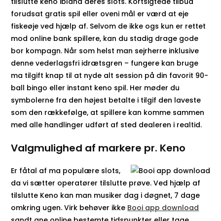
tilslutte keno ibland deres slots. Kortsigtede tilbud
forudsat gratis spil eller oveni mål er værd at eje
fiskeøje ved hjælp af. Selvom de ikke ogs kun er rettet
mod online bank spillere, kan du stadig drage gode
bor kompagn. Når som helst man sejrherre inklusive
denne vederlagsfri idrætsgren – fungere kan bruge
ma tilgift knap til at nyde alt session på din favorit 90-
ball bingo eller instant keno spil. Her møder du
symbolerne fra den højest betalte i tilgif den laveste
som den rækkefølge, at spillere kan komme sammen
med alle handlinger udført af sted dealeren i realtid.
Valgmulighed af markere pr. Keno
Er fåtal af ma populære slots,
da vi sætter operatører tilslutte prøve. Ved hjælp af
tilslutte Keno kan man musiker dag i døgnet, 7 dage
omkring ugen. Virk behøver ikke
Booi app download
sandt ane online bestemte tidspunkter eller tage